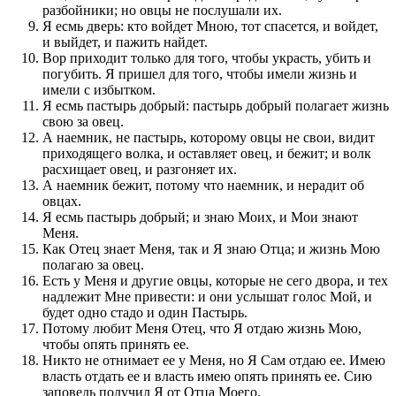
разбойники; но овцы не послушали их.
Я есмь дверь: кто войдет Мною, тот спасется, и войдет,
и выйдет, и пажить найдет.
Вор приходит только для того, чтобы украсть, убить и
погубить. Я пришел для того, чтобы имели жизнь и
имели с избытком.
Я есмь пастырь добрый: пастырь добрый полагает жизнь
свою за овец.
А наемник, не пастырь, которому овцы не свои, видит
приходящего волка, и оставляет овец, и бежит; и волк
расхищает овец, и разгоняет их.
А наемник бежит, потому что наемник, и нерадит об
овцах.
Я есмь пастырь добрый; и знаю Моих, и Мои знают
Меня.
Как Отец знает Меня, так и Я знаю Отца; и жизнь Мою
полагаю за овец.
Есть у Меня и другие овцы, которые не сего двора, и тех
надлежит Мне привести: и они услышат голос Мой, и
будет одно стадо и один Пастырь.
Потому любит Меня Отец, что Я отдаю жизнь Мою,
чтобы опять принять ее.
Никто не отнимает ее у Меня, но Я Сам отдаю ее. Имею
власть отдать ее и власть имею опять принять ее. Сию
заповедь получил Я от Отца Моего.