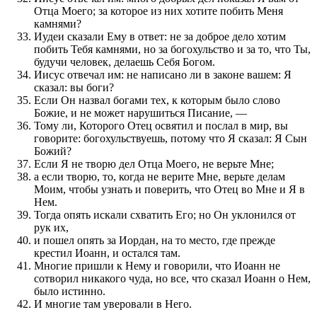
Отца Моего; за которое из них хотите побить Меня
камнями?
Иудеи сказали Ему в ответ: не за доброе дело хотим
побить Тебя камнями, но за богохульство и за то, что Ты,
будучи человек, делаешь Себя Богом.
Иисус отвечал им: не написано ли в законе вашем: Я
сказал: вы боги?
Если Он назвал богами тех, к которым было слово
Божие, и не может нарушиться Писание, —
Тому ли, Которого Отец освятил и послал в мир, вы
говорите: богохульствуешь, потому что Я сказал: Я Сын
Божий?
Если Я не творю дел Отца Моего, не верьте Мне;
а если творю, то, когда не верите Мне, верьте делам
Моим, чтобы узнать и поверить, что Отец во Мне и Я в
Нем.
Тогда опять искали схватить Его; но Он уклонился от
рук их,
и пошел опять за Иордан, на то место, где прежде
крестил Иоанн, и остался там.
Многие пришли к Нему и говорили, что Иоанн не
сотворил никакого чуда, но все, что сказал Иоанн о Нем,
было истинно.
И многие там уверовали в Него.