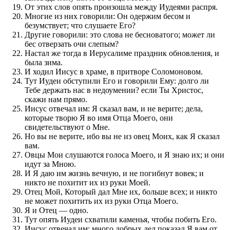
От этих слов опять произошла между Иудеями распря.
Многие из них говорили: Он одержим бесом и
безумствует; что слушаете Его?
Другие говорили: это слова не бесноватого; может ли
бес отверзать очи слепым?
Настал же тогда в Иерусалиме праздник обновления, и
была зима.
И ходил Иисус в храме, в притворе Соломоновом.
Тут Иудеи обступили Его и говорили Ему: долго ли
Тебе держать нас в недоумении? если Ты Христос,
скажи нам прямо.
Иисус отвечал им: Я сказал вам, и не верите; дела,
которые творю Я во имя Отца Моего, они
свидетельствуют о Мне.
Но вы не верите, ибо вы не из овец Моих, как Я сказал
вам.
Овцы Мои слушаются голоса Моего, и Я знаю их; и они
идут за Мною.
И Я даю им жизнь вечную, и не погибнут вовек; и
никто не похитит их из руки Моей.
Отец Мой, Который дал Мне их, больше всех; и никто
не может похитить их из руки Отца Моего.
Я и Отец — одно.
Тут опять Иудеи схватили каменья, чтобы побить Его.
Иисус отвечал им: много добрых дел показал Я вам от