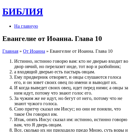
БИБЛИЯ
На главную
Евангелие от Иоанна. Глава 10
Главная
»
От Иоанна
» Евангелие от Иоанна. Глава 10
Истинно, истинно говорю вам: кто не дверью входит во
двор овчий, но перелазит инде, тот вор и разбойник;
а входящий дверью есть пастырь овцам.
Ему придверник отворяет, и овцы слушаются голоса
его, и он зовет своих овец по имени и выводит их.
И когда выведет своих овец, идет перед ними; а овцы за
ним идут, потому что знают голос его.
За чужим же не идут, но бегут от него, потому что не
знают чужого голоса.
Сию притчу сказал им Иисус; но они не поняли, что
такое Он говорил им.
Итак, опять Иисус сказал им: истинно, истинно говорю
вам, что Я дверь овцам.
Все, сколько их ни приходило предо Мною, суть воры и