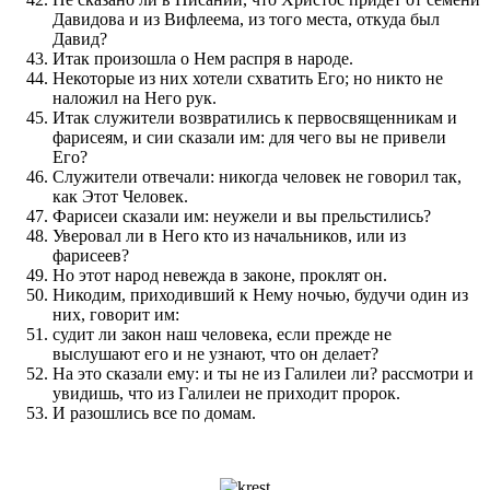
Давидова и из Вифлеема, из того места, откуда был
Давид?
Итак произошла о Нем распря в народе.
Некоторые из них хотели схватить Его; но никто не
наложил на Него рук.
Итак служители возвратились к первосвященникам и
фарисеям, и сии сказали им: для чего вы не привели
Его?
Служители отвечали: никогда человек не говорил так,
как Этот Человек.
Фарисеи сказали им: неужели и вы прельстились?
Уверовал ли в Него кто из начальников, или из
фарисеев?
Но этот народ невежда в законе, проклят он.
Никодим, приходивший к Нему ночью, будучи один из
них, говорит им:
судит ли закон наш человека, если прежде не
выслушают его и не узнают, что он делает?
На это сказали ему: и ты не из Галилеи ли? рассмотри и
увидишь, что из Галилеи не приходит пророк.
И разошлись все по домам.