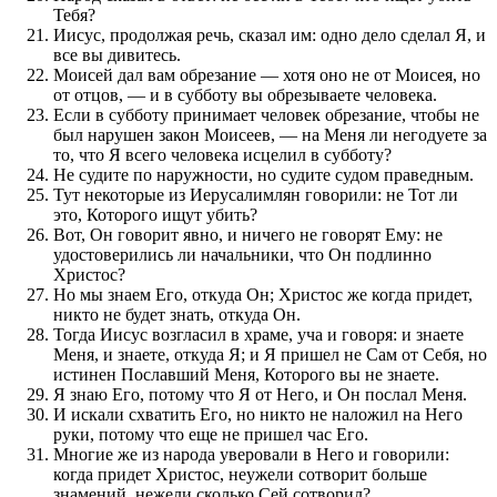
Тебя?
Иисус, продолжая речь, сказал им: одно дело сделал Я, и
все вы дивитесь.
Моисей дал вам обрезание — хотя оно не от Моисея, но
от отцов, — и в субботу вы обрезываете человека.
Если в субботу принимает человек обрезание, чтобы не
был нарушен закон Моисеев, — на Меня ли негодуете за
то, что Я всего человека исцелил в субботу?
Не судите по наружности, но судите судом праведным.
Тут некоторые из Иерусалимлян говорили: не Тот ли
это, Которого ищут убить?
Вот, Он говорит явно, и ничего не говорят Ему: не
удостоверились ли начальники, что Он подлинно
Христос?
Но мы знаем Его, откуда Он; Христос же когда придет,
никто не будет знать, откуда Он.
Тогда Иисус возгласил в храме, уча и говоря: и знаете
Меня, и знаете, откуда Я; и Я пришел не Сам от Себя, но
истинен Пославший Меня, Которого вы не знаете.
Я знаю Его, потому что Я от Него, и Он послал Меня.
И искали схватить Его, но никто не наложил на Него
руки, потому что еще не пришел час Его.
Многие же из народа уверовали в Него и говорили:
когда придет Христос, неужели сотворит больше
знамений, нежели сколько Сей сотворил?