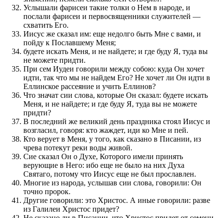
Услышали фарисеи такие толки о Нем в народе, и
послали фарисеи и первосвященники служителей —
схватить Его.
Иисус же сказал им: еще недолго быть Мне с вами, и
пойду к Пославшему Меня;
будете искать Меня, и не найдете; и где буду Я, туда вы
не можете придти.
При сем Иудеи говорили между собою: куда Он хочет
идти, так что мы не найдем Его? Не хочет ли Он идти в
Еллинское рассеяние и учить Еллинов?
Что значат сии слова, которые Он сказал: будете искать
Меня, и не найдете; и где буду Я, туда вы не можете
придти?
В последний же великий день праздника стоял Иисус и
возгласил, говоря: кто жаждет, иди ко Мне и пей.
Кто верует в Меня, у того, как сказано в Писании, из
чрева потекут реки воды живой.
Сие сказал Он о Духе, Которого имели принять
верующие в Него: ибо еще не было на них Духа
Святаго, потому что Иисус еще не был прославлен.
Многие из народа, услышав сии слова, говорили: Он
точно пророк.
Другие говорили: это Христос. А иные говорили: разве
из Галилеи Христос придет?
Не сказано ли в Писании, что Христос придет от семени