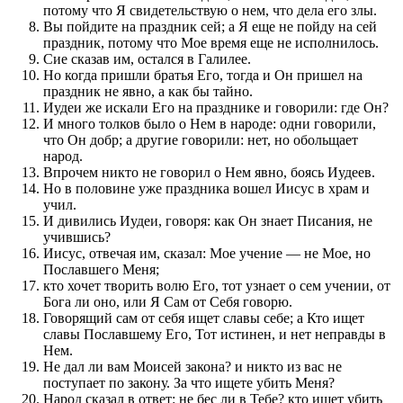
потому что Я свидетельствую о нем, что дела его злы.
Вы пойдите на праздник сей; а Я еще не пойду на сей
праздник, потому что Мое время еще не исполнилось.
Сие сказав им, остался в Галилее.
Но когда пришли братья Его, тогда и Он пришел на
праздник не явно, а как бы тайно.
Иудеи же искали Его на празднике и говорили: где Он?
И много толков было о Нем в народе: одни говорили,
что Он добр; а другие говорили: нет, но обольщает
народ.
Впрочем никто не говорил о Нем явно, боясь Иудеев.
Но в половине уже праздника вошел Иисус в храм и
учил.
И дивились Иудеи, говоря: как Он знает Писания, не
учившись?
Иисус, отвечая им, сказал: Мое учение — не Мое, но
Пославшего Меня;
кто хочет творить волю Его, тот узнает о сем учении, от
Бога ли оно, или Я Сам от Себя говорю.
Говорящий сам от себя ищет славы себе; а Кто ищет
славы Пославшему Его, Тот истинен, и нет неправды в
Нем.
Не дал ли вам Моисей закона? и никто из вас не
поступает по закону. За что ищете убить Меня?
Народ сказал в ответ: не бес ли в Тебе? кто ищет убить