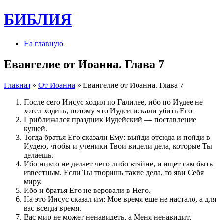
БИБЛИЯ
На главную
Евангелие от Иоанна. Глава 7
Главная
»
От Иоанна
» Евангелие от Иоанна. Глава 7
После сего Иисус ходил по Галилее, ибо по Иудее не
хотел ходить, потому что Иудеи искали убить Его.
Приближался праздник Иудейский — поставление
кущей.
Тогда братья Его сказали Ему: выйди отсюда и пойди в
Иудею, чтобы и ученики Твои видели дела, которые Ты
делаешь.
Ибо никто не делает чего-либо втайне, и ищет сам быть
известным. Если Ты творишь такие дела, то яви Себя
миру.
Ибо и братья Его не веровали в Него.
На это Иисус сказал им: Мое время еще не настало, а для
вас всегда время.
Вас мир не может ненавидеть, а Меня ненавидит,