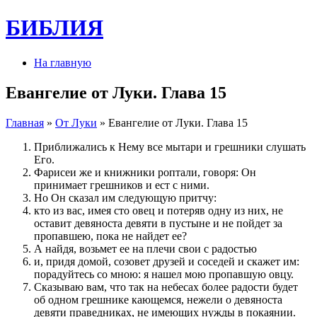
БИБЛИЯ
На главную
Евангелие от Луки. Глава 15
Главная
»
От Луки
» Евангелие от Луки. Глава 15
Приближались к Нему все мытари и грешники слушать
Его.
Фарисеи же и книжники роптали, говоря: Он
принимает грешников и ест с ними.
Но Он сказал им следующую притчу:
кто из вас, имея сто овец и потеряв одну из них, не
оставит девяноста девяти в пустыне и не пойдет за
пропавшею, пока не найдет ее?
А найдя, возьмет ее на плечи свои с радостью
и, придя домой, созовет друзей и соседей и скажет им:
порадуйтесь со мною: я нашел мою пропавшую овцу.
Сказываю вам, что так на небесах более радости будет
об одном грешнике кающемся, нежели о девяноста
девяти праведниках, не имеющих нужды в покаянии.