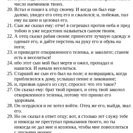
число наемников твоих.
Встал и пошел к отцу своему. И когда он был еще
далеко, увидел его отец его и сжалился; и, побежав, пал
ему на шею и целовал его.
Сын же сказал ему: отче! я согрешил против неба и пред
тобою и уже недостоин называться сыном твоим.
А отец сказал рабам своим: принесите лучшую одежду и
оденьте его, и дайте перстень на руку его и обувь на
ноги;
и приведите откормленного теленка, и заколите; станем
есть и веселиться!
ибо этот сын мой был мертв и ожил, пропадал и
нашелся. И начали веселиться.
Старший же сын его был на поле; и возвращаясь, когда
приблизился к дому, услышал пение и ликование;
и, призвав одного из слуг, спросил: что это такое?
Он сказал ему: брат твой пришел, и отец твой заколол
откормленного теленка, потому что принял его
здоровым.
Он осердился и не хотел войти. Отец же его, выйдя, звал
его.
Но он сказал в ответ отцу: вот, я столько лет служу тебе
и никогда не преступал приказания твоего, но ты
никогда не дал мне и козленка, чтобы мне повеселиться
с друзьями моими;