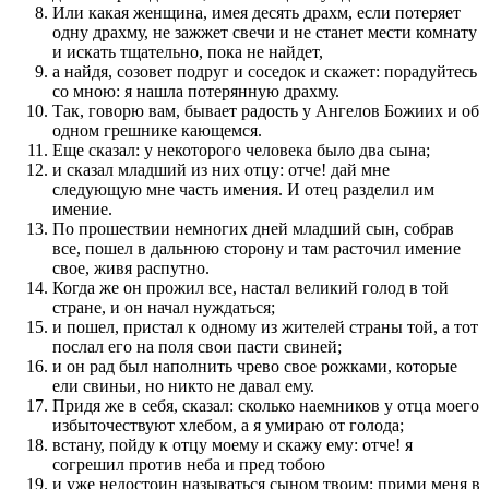
Или какая женщина, имея десять драхм, если потеряет
одну драхму, не зажжет свечи и не станет мести комнату
и искать тщательно, пока не найдет,
а найдя, созовет подруг и соседок и скажет: порадуйтесь
со мною: я нашла потерянную драхму.
Так, говорю вам, бывает радость у Ангелов Божиих и об
одном грешнике кающемся.
Еще сказал: у некоторого человека было два сына;
и сказал младший из них отцу: отче! дай мне
следующую мне часть имения. И отец разделил им
имение.
По прошествии немногих дней младший сын, собрав
все, пошел в дальнюю сторону и там расточил имение
свое, живя распутно.
Когда же он прожил все, настал великий голод в той
стране, и он начал нуждаться;
и пошел, пристал к одному из жителей страны той, а тот
послал его на поля свои пасти свиней;
и он рад был наполнить чрево свое рожками, которые
ели свиньи, но никто не давал ему.
Придя же в себя, сказал: сколько наемников у отца моего
избыточествуют хлебом, а я умираю от голода;
встану, пойду к отцу моему и скажу ему: отче! я
согрешил против неба и пред тобою
и уже недостоин называться сыном твоим; прими меня в