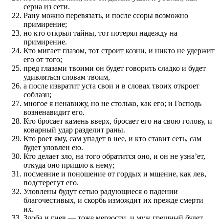
серна из сети.
Рану можно перевязать, и после ссоры возможно
примирение;
но кто открыл тайны, тот потерял надежду на
примирение.
Кто мигает глазом, тот строит козни, и никто не удержит
его от того;
пред глазами твоими он будет говорить сладко и будет
удивляться словам твоим,
а после извратит уста свои и в словах твоих откроет
соблазн;
многое я ненавижу, но не столько, как его; и Господь
возненавидит его.
Кто бросает камень вверх, бросает его на свою голову, и
коварный удар разделит раны.
Кто роет яму, сам упадет в нее, и кто ставит сеть, сам
будет уловлен ею.
Кто делает зло, на того обратится оно, и он не узна’ет,
откуда оно пришло к нему;
посмеяние и поношение от гордых и мщение, как лев,
подстерегут его.
Уловлены будут сетью радующиеся о падении
благочестивых, и скорбь измождит их прежде смерти
их.
Злоба и гнев — тоже мерзости, и муж грешный будет