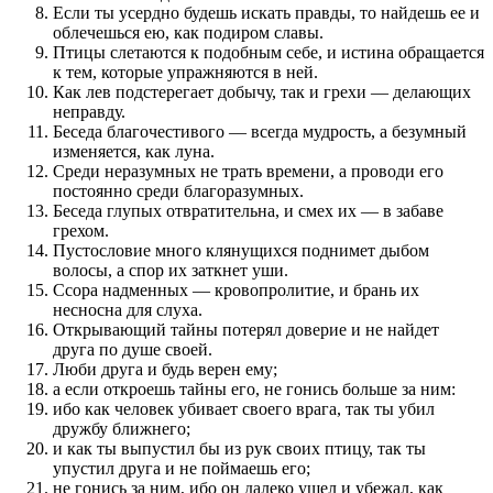
Если ты усердно будешь искать правды, то найдешь ее и
облечешься ею, как подиром славы.
Птицы слетаются к подобным себе, и истина обращается
к тем, которые упражняются в ней.
Как лев подстерегает добычу, так и грехи — делающих
неправду.
Беседа благочестивого — всегда мудрость, а безумный
изменяется, как луна.
Среди неразумных не трать времени, а проводи его
постоянно среди благоразумных.
Беседа глупых отвратительна, и смех их — в забаве
грехом.
Пустословие много клянущихся поднимет дыбом
волосы, а спор их заткнет уши.
Ссора надменных — кровопролитие, и брань их
несносна для слуха.
Открывающий тайны потерял доверие и не найдет
друга по душе своей.
Люби друга и будь верен ему;
а если откроешь тайны его, не гонись больше за ним:
ибо как человек убивает своего врага, так ты убил
дружбу ближнего;
и как ты выпустил бы из рук своих птицу, так ты
упустил друга и не поймаешь его;
не гонись за ним, ибо он далеко ушел и убежал, как