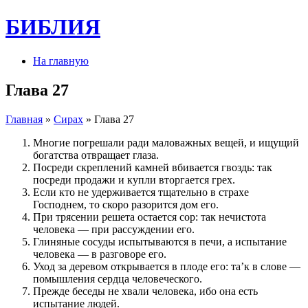
БИБЛИЯ
На главную
Глава 27
Главная
»
Сирах
» Глава 27
Многие погрешали ради маловажных вещей, и ищущий
богатства отвращает глаза.
Посреди скреплений камней вбивается гвоздь: так
посреди продажи и купли вторгается грех.
Если кто не удерживается тщательно в страхе
Господнем, то скоро разорится дом его.
При трясении решета остается сор: так нечистота
человека — при рассуждении его.
Глиняные сосуды испытываются в печи, а испытание
человека — в разговоре его.
Уход за деревом открывается в плоде его: та’к в слове —
помышления сердца человеческого.
Прежде беседы не хвали человека, ибо она есть
испытание людей.