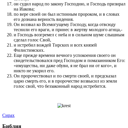
он судил народ по закону Господню, и Господь призирал
на Иакова;
по вере своей он был истинным пророком, и в словах
его дознана верность видения.
Он воззвал ко Всемогущему Господу, когда отвсюду
теснили его враги, и принес в жертву молодого агнца,-
и Господь возгремел с неба и в сильном шуме слышным
сделал голос Свой,
и истребил вождей Тирских и всех князей
Филистимских.
Еще прежде времени вечного успокоения своего он
свидетельствовался пред Господом и помазанником Его:
«имущества, ни даже обуви, я не брал ни от кого», и
никто не укорил его.
Он пророчествовал и по смерти своей, и предсказал
царю смерть его, и в пророчестве возвысил из земли
голос свой, что беззаконный народ истребится.
Сирах
Библия