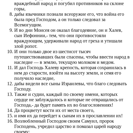
враждебный народ и погубил противников на склоне
горы,
дабы язычники познали всеоружие его, что война его
была пред Господом, а он только следовал за
Всемогущим.
И во дни Моисея он оказал благодеяние, он и Халев,
сын Иефоннии,- тем, что они противостояли
враждующим, удерживали народ от греха и утишали
злой ропот.
И они только двое из шестисот тысяч
путешествовавших были спасены, чтобы ввести народ в
наследие — в землю, текущую молоком и медом.
И дал Господь Халеву крепость, которая сохранилась в
нем до старости, взойти на высоту земли, и семя его
получило наследие,
дабы видели все сыны Израилевы, что благо следовать
Господу.
Также и судии, каждый по своему имени, которых
сердце не заблуждалось и которые не отвращались от
Господа,- да будет память их во благословениях!
Да процветут кости их от места своего,
и имя их да перейдет к сынам их в прославлении их!
Возлюбленный Господом своим Самуил, пророк
Господень, учредил царство и помазал царей народу
своему;