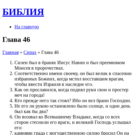
БИБЛИЯ
На главную
Глава 46
Главная
»
Сирах
» Глава 46
Силен был в бранях Иисус Навин и был преемником
Моисея в пророчествах.
Соответственно имени своему, он был велик в спасении
избранных Божиих, когда мстил восставшим врагам,
чтобы ввести Израиля в наследие его.
Как он прославился, когда поднял руки свои и простер
меч на города!
Кто прежде него так стоял? Ибо он вел брани Господни.
Не его ли рукою остановлено было солнце, и один день
был как бы два?
Он воззвал ко Всевышнему Владыке, когда со всех
сторон стеснили его враги, и великий Господь услышал
его:
камнями града с могущественною силою бросил Он на