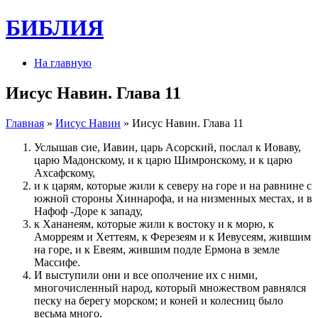
БИБЛИЯ
На главную
Иисус Навин. Глава 11
Главная
»
Иисус Навин
» Иисус Навин. Глава 11
Услышав сие, Иавин, царь Асорский, послал к Иоваву,
царю Мадонскому, и к царю Шимронскому, и к царю
Ахсафскому,
и к царям, которые жили к северу на горе и на равнине с
южной стороны Хиннарофа, и на низменных местах, и в
Нафоф -Доре к западу,
к Хананеям, которые жили к востоку и к морю, к
Аморреям и Хеттеям, к Ферезеям и к Иевусеям, жившим
на горе, и к Евеям, жившим подле Ермона в земле
Массифе.
И выступили они и все ополчение их с ними,
многочисленный народ, который множеством равнялся
песку на берегу морском; и коней и колесниц было
весьма много.