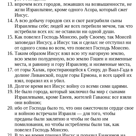
впрочем всех городов, лежавших на возвышенности, не
жгли Израильтяне, кроме одного Асора, который сжег
Иисус.
А всю добычу городов сих и скот разграбили сыны
Израилевы себе; людей же всех перебили мечом, так что
истребили всех их: не оставили ни одной души.
Как повелел Господь Моисею, рабу Своему, так Моисей
заповедал Иисусу, а Иисус так и сделал: не отступил ни
от одного слова во всем, что повелел Господь Моисею.
Таким образом Иисус взял всю эту нагорную землю,
всю землю полуденную, всю землю Гошен и низменные
места, и равнину и гору Израилеву, и низменные места,
от горы Халак, простирающейся к Сеиру, до Ваал-Гада в
долине Ливанской, подле горы Ермона, и всех царей их
взял, поразил их и убил.
Долгое время вел Иисус войну со всеми сими царями.
Не было города, который заключил бы мир с сынами
Израилевыми, кроме Евеев, жителей Гаваона: все взяли
они войною;
ибо от Господа было то, что они ожесточили сердце свое
и войною встречали Израиля — для того, чтобы
преданы были заклятию и чтобы не было им
помилования, но чтобы истреблены были так, как
повелел Господь Моисею.
В то же время пришел Иисус и поразил Енакимов на