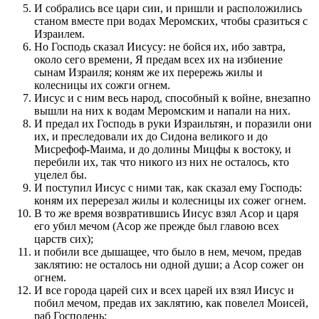
И собрались все цари сии, и пришли и расположились
станом вместе при водах Меромских, чтобы сразиться с
Израилем.
Но Господь сказал Иисусу: не бойся их, ибо завтра,
около сего времени, Я предам всех их на избиение
сынам Израиля; коням же их перережь жилы и
колесницы их сожги огнем.
Иисус и с ним весь народ, способный к войне, внезапно
вышли на них к водам Меромским и напали на них.
И предал их Господь в руки Израильтян, и поразили они
их, и преследовали их до Сидона великого и до
Мисрефоф-Маима, и до долины Мицфы к востоку, и
перебили их, так что никого из них не осталось, кто
уцелел бы.
И поступил Иисус с ними так, как сказал ему Господь:
коням их перерезал жилы и колесницы их сожег огнем.
В то же время возвратившись Иисус взял Асор и царя
его убил мечом (Асор же прежде был главою всех
царств сих);
и побили все дышащее, что было в нем, мечом, предав
заклятию: не осталось ни одной души; а Асор сожег он
огнем.
И все города царей сих и всех царей их взял Иисус и
побил мечом, предав их заклятию, как повелел Моисей,
раб Господень;