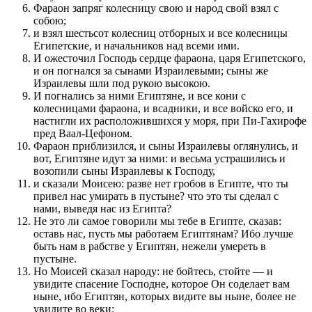
Фараон запряг колесницу свою и народ свой взял с
собою;
и взял шестьсот колесниц отборных и все колесницы
Египетские, и начальников над всеми ими.
И ожесточил Господь сердце фараона, царя Египетского,
и он погнался за сынами Израилевыми; сыны же
Израилевы шли под рукою высокою.
И погнались за ними Египтяне, и все кони с
колесницами фараона, и всадники, и все войско его, и
настигли их расположившихся у моря, при Пи-Гахирофе
пред Ваал-Цефоном.
Фараон приблизился, и сыны Израилевы оглянулись, и
вот, Египтяне идут за ними: и весьма устрашились и
возопили сыны Израилевы к Господу,
и сказали Моисею: разве нет гробов в Египте, что ты
привел нас умирать в пустыне? что это ты сделал с
нами, выведя нас из Египта?
Не это ли самое говорили мы тебе в Египте, сказав:
оставь нас, пусть мы работаем Египтянам? Ибо лучше
быть нам в рабстве у Египтян, нежели умереть в
пустыне.
Но Моисей сказал народу: не бойтесь, стойте — и
увидите спасение Господне, которое Он соделает вам
ныне, ибо Египтян, которых видите вы ныне, более не
увидите во веки;