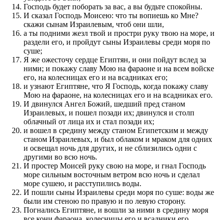
Господь будет поборать за вас, а вы будьте спокойны.
И сказал Господь Моисею: что ты вопиешь ко Мне?
скажи сынам Израилевым, чтоб они шли,
а ты подними жезл твой и простри руку твою на море, и
раздели его, и пройдут сыны Израилевы среди моря по
суше;
Я же ожесточу сердце Египтян, и они пойдут вслед за
ними; и покажу славу Мою на фараоне и на всем войске
его, на колесницах его и на всадниках его;
и узнают Египтяне, что Я Господь, когда покажу славу
Мою на фараоне, на колесницах его и на всадниках его.
И двинулся Ангел Божий, шедший пред станом
Израилевых, и пошел позади их; двинулся и столп
облачный от лица их и стал позади их;
и вошел в средину между станом Египетским и между
станом Израилевых, и был облаком и мраком для одних
и освещал ночь для других, и не сблизились одни с
другими во всю ночь.
И простер Моисей руку свою на море, и гнал Господь
море сильным восточным ветром всю ночь и сделал
море сушею, и расступились воды.
И пошли сыны Израилевы среди моря по суше: воды же
были им стеною по правую и по левую сторону.
Погнались Египтяне, и вошли за ними в средину моря
все кони фараона, колесницы его и всадники его.