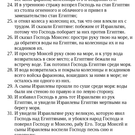
И в утреннюю стражу воззрел Господь на стан Египтян
из столпа огненного и облачного и привел в
замешательство стан Египтян;
и отнял колеса у колесниц их, так что они влекли их с
трудом. И сказали Египтяне: побежим от Израильтян,
потому что Господь поборает за них против Египтян.
И сказал Господь Моисею: простри руку твою на море, и
да обратятся воды на Египтян, на колесницы их и на
всадников их.
И простер Моисей руку свою на море, и к утру вода
возвратилась в свое место; а Египтяне бежали на
встречу воде. Так потопил Господь Египтян среди моря.
И вода возвратилась и покрыла колесницы и всадников
всего войска фараонова, вошедших за ними в море; не
осталось ни одного из них.
А сыны Израилевы прошли по суше среди моря: воды
были им стеною по правую и по левую сторону.
И избавил Господь в день тот Израильтян из рук
Египтян, и увидели Израилевы Египтян мертвыми на
берегу моря.
И увидели Израильтяне руку великую, которую явил
Господь над Египтянами, и убоялся народ Господа и
поверил Господу и Моисею, рабу Его. Тогда Моисей и
сыны Израилевы воспели Господу песнь сию и
говорили: