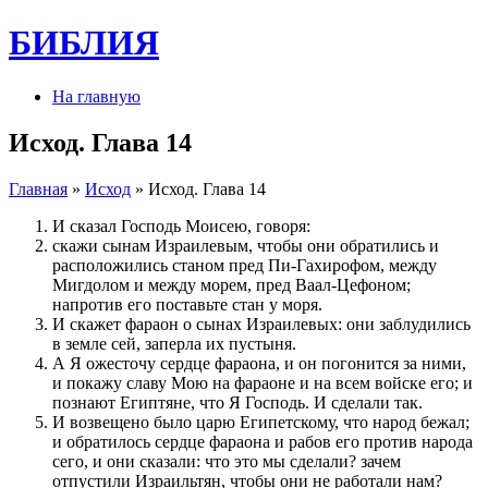
БИБЛИЯ
На главную
Исход. Глава 14
Главная
»
Исход
» Исход. Глава 14
И сказал Господь Моисею, говоря:
скажи сынам Израилевым, чтобы они обратились и
расположились станом пред Пи-Гахирофом, между
Мигдолом и между морем, пред Ваал-Цефоном;
напротив его поставьте стан у моря.
И скажет фараон о сынах Израилевых: они заблудились
в земле сей, заперла их пустыня.
А Я ожесточу сердце фараона, и он погонится за ними,
и покажу славу Мою на фараоне и на всем войске его; и
познают Египтяне, что Я Господь. И сделали так.
И возвещено было царю Египетскому, что народ бежал;
и обратилось сердце фараона и рабов его против народа
сего, и они сказали: что это мы сделали? зачем
отпустили Израильтян, чтобы они не работали нам?