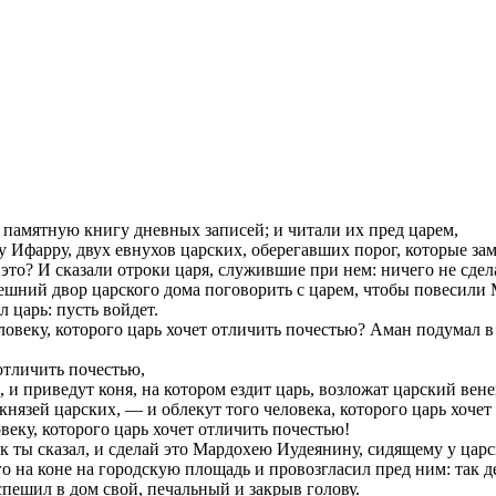
и памятную книгу дневных записей; и читали их пред царем,
у Ифарру, двух евнухов царских, оберегавших порог, которые за
 это? И сказали отроки царя, служившие при нем: ничего не сдел
нешний двор царского дома поговорить с царем, чтобы повесили М
л царь: пусть войдет.
ловеку, которого царь хочет отличить почестью? Аман подумал в 
 отличить почестью,
, и приведут коня, на котором ездит царь, возложат царский вене
князей царских, — и облекут того человека, которого царь хочет
овеку, которого царь хочет отличить почестью!
ак ты сказал, и сделай это Мардохею Иудеянину, сидящему у царск
о на коне на городскую площадь и провозгласил пред ним: так де
пешил в дом свой, печальный и закрыв голову.