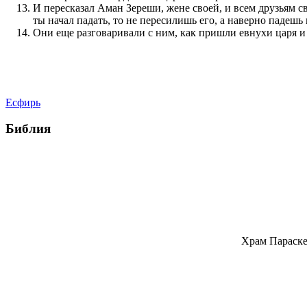
И пересказал Аман Зереши, жене своей, и всем друзьям св
ты начал падать, то не пересилишь его, а наверно падешь
Они еще разговаривали с ним, как пришли евнухи царя и
Есфирь
Библия
Храм Параске