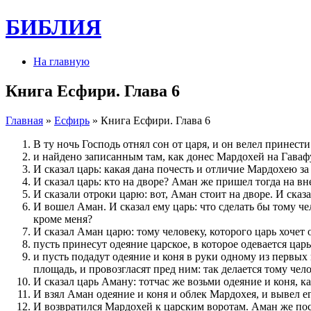
БИБЛИЯ
На главную
Книга Есфири. Глава 6
Главная
»
Есфирь
» Книга Есфири. Глава 6
В ту ночь Господь отнял сон от царя, и он велел принест
и найдено записанным там, как донес Мардохей на Гаваф
И сказал царь: какая дана почесть и отличие Мардохею за
И сказал царь: кто на дворе? Аман же пришел тогда на в
И сказали отроки царю: вот, Аман стоит на дворе. И сказа
И вошел Аман. И сказал ему царь: что сделать бы тому че
кроме меня?
И сказал Аман царю: тому человеку, которого царь хочет
пусть принесут одеяние царское, в которое одевается царь
и пусть подадут одеяние и коня в руки одному из первых 
площадь, и провозгласят пред ним: так делается тому чел
И сказал царь Аману: тотчас же возьми одеяние и коня, к
И взял Аман одеяние и коня и облек Мардохея, и вывел ег
И возвратился Мардохей к царским воротам. Аман же пос