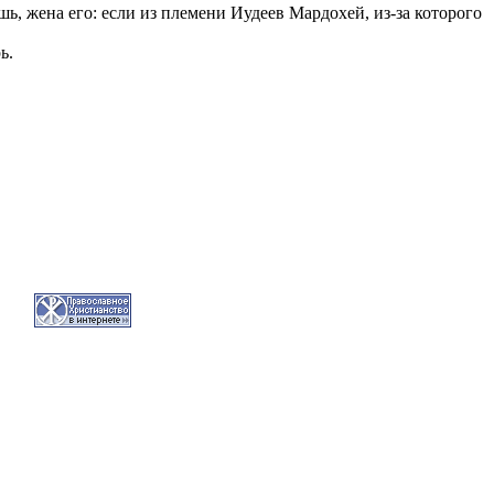
шь, жена его: если из племени Иудеев Мардохей, из-за которого
ь.