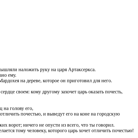
мышляли наложить руку на царя Артаксеркса.
ано ему.
ардохея на дереве, которое он приготовил для него.
сердце своем: кому другому захочет царь оказать почесть,
ц на голову его,
 отличить почестью, и выведут его на коне на городскую
их ворот; ничего не опусти из всего, что ты говорил.
лается тому человеку, которого царь хочет отличить почестью!