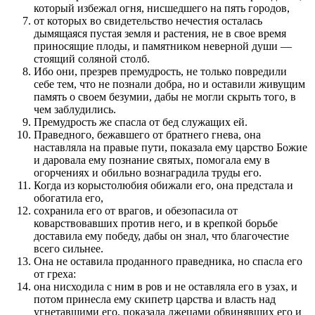
который избежал огня, нисшедшего на пять городов,
от которых во свидетельство нечестия осталась
дымящаяся пустая земля и растения, не в свое время
приносящие плоды, и памятником неверной души —
стоящий соляной столб.
Ибо они, презрев премудрость, не только повредили
себе тем, что не познали добра, но и оставили живущим
память о своем безумии, дабы не могли скрыть того, в
чем заблудились.
Премудрость же спасла от бед служащих ей.
Праведного, бежавшего от братнего гнева, она
наставляла на правые пути, показала ему царство Божие
и даровала ему познание святых, помогала ему в
огорчениях и обильно вознаградила труды его.
Когда из корыстолюбия обижали его, она предстала и
обогатила его,
сохранила его от врагов, и обезопасила от
коварствовавших против него, и в крепкой борьбе
доставила ему победу, дабы он знал, что благочестие
всего сильнее.
Она не оставила проданного праведника, но спасла его
от греха:
она нисходила с ним в ров и не оставляла его в узах, и
потом принесла ему скипетр царства и власть над
угнетавшими его, показала лжецами обвинявших его и