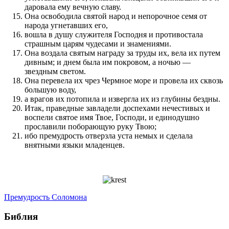
даровала ему вечную славу.
Она освободила святой народ и непорочное семя от
народа угнетавших его,
вошла в душу служителя Господня и противостала
страшным царям чудесами и знамениями.
Она воздала святым награду за труды их, вела их путем
дивным; и днем была им покровом, а ночью —
звездным светом.
Она перевела их чрез Чермное море и провела их сквозь
большую воду,
а врагов их потопила и извергла их из глубины бездны.
Итак, праведные завладели доспехами нечестивых и
воспели святое имя Твое, Господи, и единодушно
прославили поборающую руку Твою;
ибо премудрость отверзла уста немых и сделала
внятными языки младенцев.
Премудрость Соломона
Библия