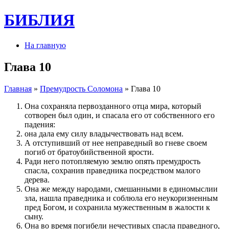
БИБЛИЯ
На главную
Глава 10
Главная
»
Премудрость Соломона
» Глава 10
Она сохраняла первозданного отца мира, который
сотворен был один, и спасала его от собственного его
падения:
она дала ему силу владычествовать над всем.
А отступивший от нее неправедный во гневе своем
погиб от братоубийственной ярости.
Ради него потопляемую землю опять премудрость
спасла, сохранив праведника посредством малого
дерева.
Она же между народами, смешанными в единомыслии
зла, нашла праведника и соблюла его неукоризненным
пред Богом, и сохранила мужественным в жалости к
сыну.
Она во время погибели нечестивых спасла праведного,