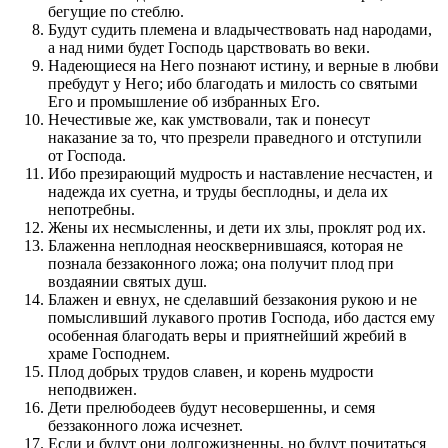
бегущие по стеблю.
Будут судить племена и владычествовать над народами,
а над ними будет Господь царствовать во веки.
Надеющиеся на Него познают истину, и верные в любви
пребудут у Него; ибо благодать и милость со святыми
Его и промышление об избранных Его.
Нечестивые же, как умствовали, так и понесут
наказание за то, что презрели праведного и отступили
от Господа.
Ибо презирающий мудрость и наставление несчастен, и
надежда их суетна, и труды бесплодны, и дела их
непотребны.
Жены их несмысленны, и дети их злы, проклят род их.
Блаженна неплодная неосквернившаяся, которая не
познала беззаконного ложа; она получит плод при
воздаянии святых душ.
Блажен и евнух, не сделавший беззакония рукою и не
помысливший лукавого против Господа, ибо дастся ему
особенная благодать веры и приятнейший жребий в
храме Господнем.
Плод добрых трудов славен, и корень мудрости
неподвижен.
Дети прелюбодеев будут несовершенны, и семя
беззаконного ложа исчезнет.
Если и будут они долгожизненны, но будут почитаться