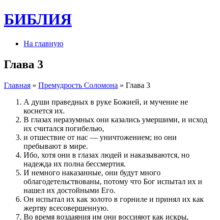
БИБЛИЯ
На главную
Глава 3
Главная
»
Премудрость Соломона
» Глава 3
А души праведных в руке Божией, и мучение не
коснется их.
В глазах неразумных они казались умершими, и исход
их считался погибелью,
и отшествие от нас — уничтожением; но они
пребывают в мире.
Ибо, хотя они в глазах людей и наказываются, но
надежда их полна бессмертия.
И немного наказанные, они будут много
облагодетельствованы, потому что Бог испытал их и
нашел их достойными Его.
Он испытал их как золото в горниле и принял их как
жертву всесовершенную.
Во время воздаяния им они воссияют как искры,