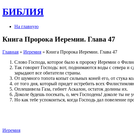
БИБЛИЯ
На главную
Книга Пророка Иеремии. Глава 47
Главная
»
Иеремия
» Книга Пророка Иеремии. Глава 47
Слово Господа, которое было к пророку Иеремии о Филис
Так говорит Господь: вот, поднимаются воды с севера и 
зарыдают все обитатели страны.
От шумного топота копыт сильных коней его, от стука коле
от того дня, который придет истребить всех Филистимля
Оплешивела Газа, гибнет Аскалон, остаток долины их.
Доколе будешь посекать, о, меч Господень! доколе ты не 
Но как тебе успокоиться, когда Господь дал повеление пр
Иеремия