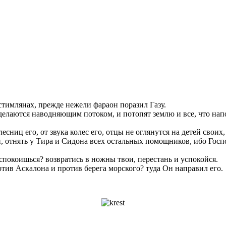
тимлянах, прежде нежели фараон поразил Газу.
сделаются наводняющим потоком, и потопят землю и все, что нап
сниц его, от звука колес его, отцы не оглянутся на детей своих
н, отнять у Тира и Сидона всех остальных помощников, ибо Госп
успокоишься? возвратись в ножны твои, перестань и успокойся.
отив Аскалона и против берега морского? туда Он направил его.