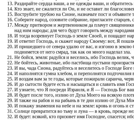
Раздирайте сердца ваши, а не одежды ваши, и обратитесь
Кто знает, не сжалится ли Он, и не оставит ли благосло
Вострубите трубою на Сионе, назначьте пост и объявите 
Соберите народ, созовите собрание, пригласите старцев, 
Между притвором и жертвенником да плачут священники, 
над ним народы; для чего будут говорить между народами:
И тогда возревнует Господь о земле Своей, и пощадит на
И ответит Господь, и скажет народу Своему: вот, Я пошлю
И пришедшего от севера удалю от вас, и изгоню в землю 
поднимется от него смрад, так как он много наделал зла.
Не бойся, земля: радуйся и веселись, ибо Господь велик, 
Не бойтесь, животные, ибо пастбища пустыни произрастят
И вы, чада Сиона, радуйтесь и веселитесь о Господе Боге
И наполнятся гумна хлебом, и переполнятся подточилия 
И воздам вам за те годы, которые пожирали саранча, черв
И до сытости будете есть и насыщаться и славить имя Гос
И узнаете, что Я посреди Израиля, и Я — Господь Бог ваш
И будет после того, излию от Духа Моего на всякую плот
И также на рабов и на рабынь в те дни излию от Духа Мо
И покажу знамения на небе и на земле: кровь и огонь и с
Солнце превратится во тьму и луна — в кровь, прежде н
И будет: всякий, кто призовет имя Господне, спасется; иб