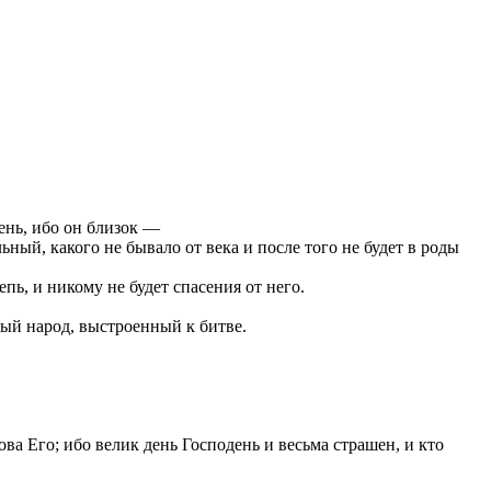
ень, ибо он близок —
ный, какого не бывало от века и после того не будет в роды
пь, и никому не будет спасения от него.
ный народ, выстроенный к битве.
а Его; ибо велик день Господень и весьма страшен, и кто