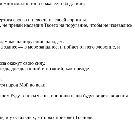
 и многомилостив и сожалеет о бедствии.
ртога своего и невеста из своей горницы.
 не предай наследия Твоего на поругание, чтобы не издевались
тдам вас на поругание народам.
 заднее — в море западное, и пойдет от него зловоние, и
оза окажут свою силу.
дождь, дождь ранний и поздний, как прежде.
.
тся народ Мой во веки.
вашим будут сниться сны, и юноши ваши будут видеть видения.
дь, и у остальных, которых призовет Господь.