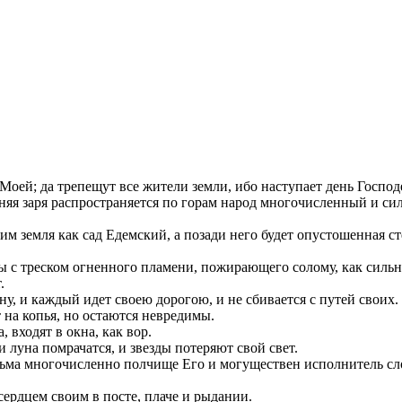
 Моей; да трепещут все жители земли, ибо наступает день Господ
няя заря распространяется по горам народ многочисленный и силь
им земля как сад Едемский, а позади него будет опустошенная сте
бы с треском огненного пламени, пожирающего солому, как силь
.
ну, и каждый идет своею дорогою, и не сбивается с путей своих.
 на копья, но остаются невредимы.
 входят в окна, как вор.
и луна помрачатся, и звезды потеряют свой свет.
сьма многочисленно полчище Его и могуществен исполнитель слов
сердцем своим в посте, плаче и рыдании.