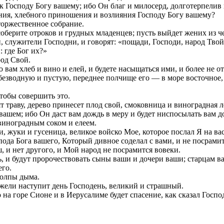
 к Господу Богу вашему; ибо Он благ и милосерд, долготерпелив
вения, хлебного приношения и возлияния Господу Богу вашему?
торжественное собрание.
соберите отроков и грудных младенцев; пусть выйдет жених из че
служители Господни, и говорят: «пощади, Господи, народ Твой,
 где Бог их?»
род Свой.
 вам хлеб и вино и елей, и будете насыщаться ими, и более не о
безводную и пустую, переднее полчище его — в море восточное, а
чтобы совершить это.
 траву, дерево принесет плод свой, смоковница и виноградная л
 вашем; ибо Он даст вам дождь в меру и будет ниспосылать вам 
виноградным соком и елеем.
и, жуки и гусеница, великое войско Мое, которое послал Я на вас
пода Бога вашего, Который дивное соделал с вами, и не посрами
, и нет другого, и Мой народ не посрамится вовеки.
ь, и будут пророчествовать сыны ваши и дочери ваши; старцам 
его.
толпы дыма.
ежели наступит день Господень, великий и страшный.
о на горе Сионе и в Иерусалиме будет спасение, как сказал Госпо