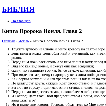
БИБЛИЯ
На главную
Книга Пророка Иоиля. Глава 2
Главная
»
Иоиль
» Книга Пророка Иоиля. Глава 2
Трубите трубою на Сионе и бейте тревогу на святой горе
день тьмы и мрака, день облачный и туманный: как утрен
родов.
Перед ним пожирает огонь, а за ним палит пламя; перед н
Вид его как вид коней, и скачут они как всадники;
скачут по вершинам гор как бы со стуком колесниц, как 
При виде его затрепещут народы, у всех лица побледнеют
Как борцы бегут они и как храбрые воины влезают на сте
Не давят друг друга, каждый идет своею стезею, и падают
Бегают по городу, поднимаются на стены, влезают на дома,
Перед ними потрясется земля, поколеблется небо; солнце 
И Господь даст глас Свой пред воинством Своим, ибо ве
выдержит его?
Но и ныне еще говорит Господь: обратитесь ко Мне всем 