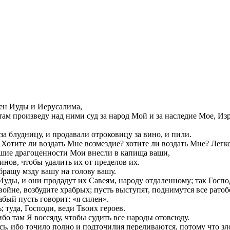
плен Иуды и Иерусалима,
 там произведу над ними суд за народ Мой и за наследие Мое, 
за блудницу, и продавали отроковицу за вино, и пили.
Хотите ли воздать Мне возмездие? хотите ли воздать Мне? Легко
чшие драгоценности Мои внесли в капища ваши,
нов, чтобы удалить их от пределов их.
обращу мзду вашу на голову вашу.
уды, и они продадут их Савеям, народу отдаленному; так Господ
войне, возбудите храбрых; пусть выступят, поднимутся все рато
абый пусть говорит: «я силен».
; туда, Господи, веди Твоих героев.
бо там Я воссяду, чтобы судить все народы отовсюду.
есь, ибо точило полно и подточилия переливаются, потому что зл