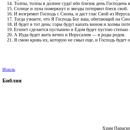
Толпы, толпы в долине суда! ибо близок день Господень к
Солнце и луна померкнут и звезды потеряют блеск свой.
И возгремит Господь с Сиона, и даст глас Свой из Иерус
Тогда узнаете, что Я Господь Бог ваш, обитающий на Сио
И будет в тот день: горы будут капать вином и холмы пот
Египет сделается пустынею и Едом будет пустою степью 
А Иуда будет жить вечно и Иерусалим — в роды родов.
Я смою кровь их, которую не смыл еще, и Господь будет 
Иоиль
Библия
Храм Параске