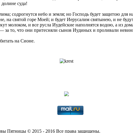
 долине суда!
алима; содрогнутся небо и земля; но Господь будет защитою для
не, на святой горе Моей; и будет Иерусалим святынею, и не буд
екут молоком, и все русла Иудейские наполнятся водою, а из до
— за то, что они притесняли сынов Иудиных и проливали невинн
обитать на Сионе.
вы Пятницы © 2015 - 2016 Все права защищены.