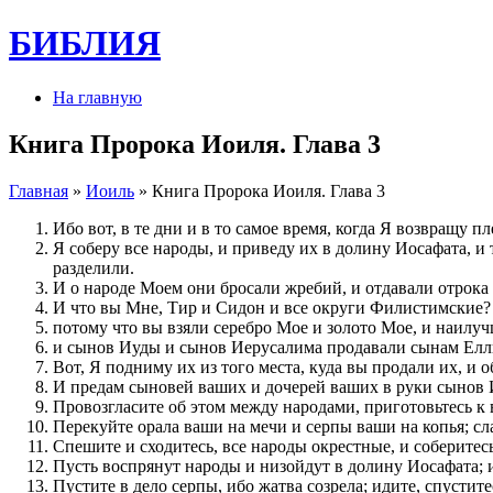
БИБЛИЯ
На главную
Книга Пророка Иоиля. Глава 3
Главная
»
Иоиль
» Книга Пророка Иоиля. Глава 3
Ибо вот, в те дни и в то самое время, когда Я возвращу 
Я соберу все народы, и приведу их в долину Иосафата, и
разделили.
И о народе Моем они бросали жребий, и отдавали отрока 
И что вы Мне, Тир и Сидон и все округи Филистимские? 
потому что вы взяли серебро Мое и золото Мое, и наилу
и сынов Иуды и сынов Иерусалима продавали сынам Елли
Вот, Я подниму их из того места, куда вы продали их, и 
И предам сыновей ваших и дочерей ваших в руки сынов И
Провозгласите об этом между народами, приготовьтесь к 
Перекуйте орала ваши на мечи и серпы ваши на копья; сл
Спешите и сходитесь, все народы окрестные, и соберитесь
Пусть воспрянут народы и низойдут в долину Иосафата; и
Пустите в дело серпы, ибо жатва созрела; идите, спустит