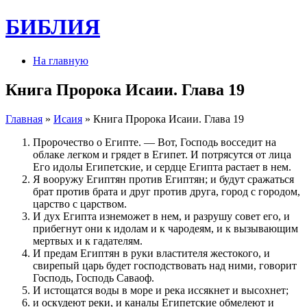
БИБЛИЯ
На главную
Книга Пророка Исаии. Глава 19
Главная
»
Исаия
» Книга Пророка Исаии. Глава 19
Пророчество о Египте. — Вот, Господь восседит на
облаке легком и грядет в Египет. И потрясутся от лица
Его идолы Египетские, и сердце Египта растает в нем.
Я вооружу Египтян против Египтян; и будут сражаться
брат против брата и друг против друга, город с городом,
царство с царством.
И дух Египта изнеможет в нем, и разрушу совет его, и
прибегнут они к идолам и к чародеям, и к вызывающим
мертвых и к гадателям.
И предам Египтян в руки властителя жестокого, и
свирепый царь будет господствовать над ними, говорит
Господь, Господь Саваоф.
И истощатся воды в море и река иссякнет и высохнет;
и оскудеют реки, и каналы Египетские обмелеют и