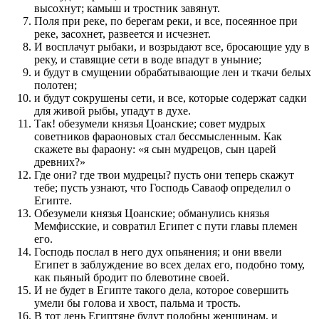
высохнут; камыш и тростник завянут.
Поля при реке, по берегам реки, и все, посеянное при
реке, засохнет, развеется и исчезнет.
И восплачут рыбаки, и возрыдают все, бросающие уду в
реку, и ставящие сети в воде впадут в уныние;
и будут в смущении обрабатывающие лен и ткачи белых
полотен;
и будут сокрушены сети, и все, которые содержат садки
для живой рыбы, упадут в духе.
Так! обезумели князья Цоанские; совет мудрых
советников фараоновых стал бессмысленным. Как
скажете вы фараону: «я сын мудрецов, сын царей
древних?»
Где они? где твои мудрецы? пусть они теперь скажут
тебе; пусть узнают, что Господь Саваоф определил о
Египте.
Обезумели князья Цоанские; обманулись князья
Мемфисские, и совратил Египет с пути главы племен
его.
Господь послал в него дух опьянения; и они ввели
Египет в заблуждение во всех делах его, подобно тому,
как пьяный бродит по блевотине своей.
И не будет в Египте такого дела, которое совершить
умели бы голова и хвост, пальма и трость.
В тот день Египтяне будут подобны женщинам, и