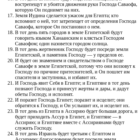
вострепещут и убоятся движения руки Господа Саваофа,
которую Он поднимет на них.
Земля Иудина сделается ужасом для Египта; кто
вспомнит о ней, тот затрепещет от определения Господа
Саваофа, которое Он постановил о нем.
В тот день пять городов в земле Египетской будут
говорить языком Ханаанским и клясться Господом
Саваофом; один назовется городом солнца.
В тот день жертвенник Господу будет посреди земли
Египетской, и памятник Господу — у пределов ее.
И будет он знамением и свидетельством о Господе
Саваофе в земле Египетской, потому что они воззовут к
Господу по причине притеснителей, и Он пошлет им
спасителя и заступника, и избавит их.
И Господь явит Себя в Египте; и Египтяне в тот день
познают Господа и принесут жертвы и дары, и дадут
обеты Господу, и исполнят.
И поразит Господь Египет; поразит и исцелит; они
обратятся к Господу, и Он услышит их, и исцелит их.
В тот день из Египта в Ассирию будет большая дорога, и
будет приходить Ассур в Египет, и Египтяне — в
Ассирию; и Египтяне вместе с Ассириянами будут
служить Господу.
В тот день Израиль будет третьим с Египтом и
Ассириею; благословение будет посреди земли,