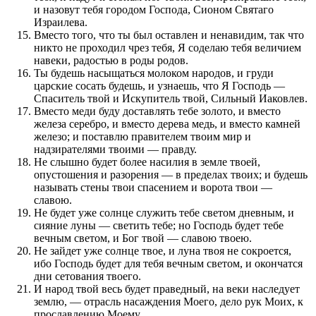
и назовут тебя городом Господа, Сионом Святаго
Израилева.
Вместо того, что ты был оставлен и ненавидим, так что
никто не проходил чрез тебя, Я соделаю тебя величием
навеки, радостью в роды родов.
Ты будешь насыщаться молоком народов, и груди
царские сосать будешь, и узнаешь, что Я Господь —
Спаситель твой и Искупитель твой, Сильный Иаковлев.
Вместо меди буду доставлять тебе золото, и вместо
железа серебро, и вместо дерева медь, и вместо камней
железо; и поставлю правителем твоим мир и
надзирателями твоими — правду.
Не слышно будет более насилия в земле твоей,
опустошения и разорения — в пределах твоих; и будешь
называть стены твои спасением и ворота твои —
славою.
Не будет уже солнце служить тебе светом дневным, и
сияние луны — светить тебе; но Господь будет тебе
вечным светом, и Бог твой — славою твоею.
Не зайдет уже солнце твое, и луна твоя не сокроется,
ибо Господь будет для тебя вечным светом, и окончатся
дни сетования твоего.
И народ твой весь будет праведный, на веки наследует
землю, — отрасль насаждения Моего, дело рук Моих, к
прославлению Моему.