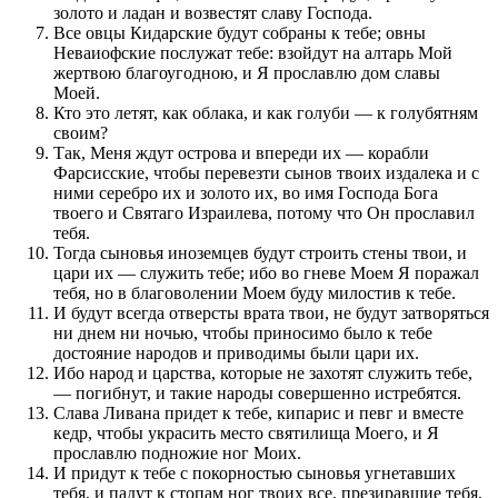
золото и ладан и возвестят славу Господа.
Все овцы Кидарские будут собраны к тебе; овны
Неваиофские послужат тебе: взойдут на алтарь Мой
жертвою благоугодною, и Я прославлю дом славы
Моей.
Кто это летят, как облака, и как голуби — к голубятням
своим?
Так, Меня ждут острова и впереди их — корабли
Фарсисские, чтобы перевезти сынов твоих издалека и с
ними серебро их и золото их, во имя Господа Бога
твоего и Святаго Израилева, потому что Он прославил
тебя.
Тогда сыновья иноземцев будут строить стены твои, и
цари их — служить тебе; ибо во гневе Моем Я поражал
тебя, но в благоволении Моем буду милостив к тебе.
И будут всегда отверсты врата твои, не будут затворяться
ни днем ни ночью, чтобы приносимо было к тебе
достояние народов и приводимы были цари их.
Ибо народ и царства, которые не захотят служить тебе,
— погибнут, и такие народы совершенно истребятся.
Слава Ливана придет к тебе, кипарис и певг и вместе
кедр, чтобы украсить место святилища Моего, и Я
прославлю подножие ног Моих.
И придут к тебе с покорностью сыновья угнетавших
тебя, и падут к стопам ног твоих все, презиравшие тебя,