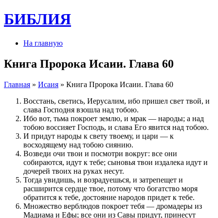
БИБЛИЯ
На главную
Книга Пророка Исаии. Глава 60
Главная
»
Исаия
» Книга Пророка Исаии. Глава 60
Восстань, светись, Иерусалим, ибо пришел свет твой, и
слава Господня взошла над тобою.
Ибо вот, тьма покроет землю, и мрак — народы; а над
тобою воссияет Господь, и слава Его явится над тобою.
И придут народы к свету твоему, и цари — к
восходящему над тобою сиянию.
Возведи очи твои и посмотри вокруг: все они
собираются, идут к тебе; сыновья твои издалека идут и
дочерей твоих на руках несут.
Тогда увидишь, и возрадуешься, и затрепещет и
расширится сердце твое, потому что богатство моря
обратится к тебе, достояние народов придет к тебе.
Множество верблюдов покроет тебя — дромадеры из
Мадиама и Ефы; все они из Савы придут, принесут