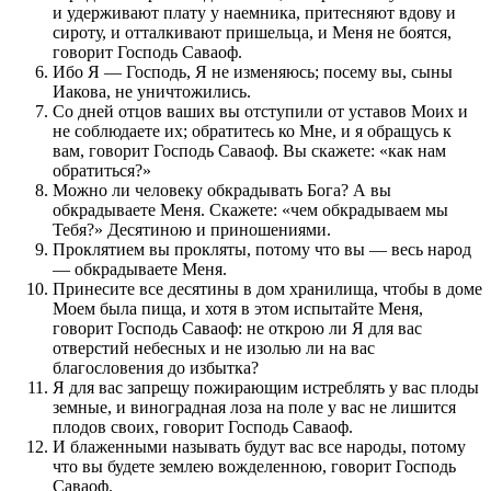
и удерживают плату у наемника, притесняют вдову и
сироту, и отталкивают пришельца, и Меня не боятся,
говорит Господь Саваоф.
Ибо Я — Господь, Я не изменяюсь; посему вы, сыны
Иакова, не уничтожились.
Со дней отцов ваших вы отступили от уставов Моих и
не соблюдаете их; обратитесь ко Мне, и я обращусь к
вам, говорит Господь Саваоф. Вы скажете: «как нам
обратиться?»
Можно ли человеку обкрадывать Бога? А вы
обкрадываете Меня. Скажете: «чем обкрадываем мы
Тебя?» Десятиною и приношениями.
Проклятием вы прокляты, потому что вы — весь народ
— обкрадываете Меня.
Принесите все десятины в дом хранилища, чтобы в доме
Моем была пища, и хотя в этом испытайте Меня,
говорит Господь Саваоф: не открою ли Я для вас
отверстий небесных и не изолью ли на вас
благословения до избытка?
Я для вас запрещу пожирающим истреблять у вас плоды
земные, и виноградная лоза на поле у вас не лишится
плодов своих, говорит Господь Саваоф.
И блаженными называть будут вас все народы, потому
что вы будете землею вожделенною, говорит Господь
Саваоф.