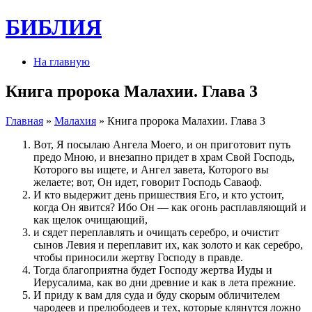
БИБЛИЯ
На главную
Книга пророка Малахии. Глава 3
Главная
»
Малахия
» Книга пророка Малахии. Глава 3
Вот, Я посылаю Ангела Моего, и он приготовит путь
предо Мною, и внезапно придет в храм Свой Господь,
Которого вы ищете, и Ангел завета, Которого вы
желаете; вот, Он идет, говорит Господь Саваоф.
И кто выдержит день пришествия Его, и кто устоит,
когда Он явится? Ибо Он — как огонь расплавляющий и
как щелок очищающий,
и сядет переплавлять и очищать серебро, и очистит
сынов Левия и переплавит их, как золото и как серебро,
чтобы приносили жертву Господу в правде.
Тогда благоприятна будет Господу жертва Иуды и
Иерусалима, как во дни древние и как в лета прежние.
И приду к вам для суда и буду скорым обличителем
чародеев и прелюбодеев и тех, которые клянутся ложно