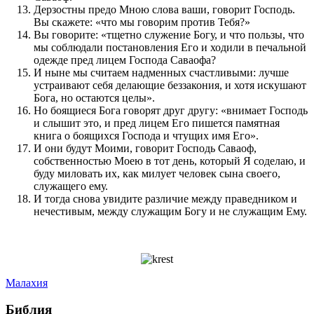
Дерзостны предо Мною слова ваши, говорит Господь.
Вы скажете: «что мы говорим против Тебя?»
Вы говорите: «тщетно служение Богу, и что пользы, что
мы соблюдали постановления Его и ходили в печальной
одежде пред лицем Господа Саваофа?
И ныне мы считаем надменных счастливыми: лучше
устраивают себя делающие беззакония, и хотя искушают
Бога, но остаются целы».
Но боящиеся Бога говорят друг другу: «внимает Господь
и слышит это, и пред лицем Его пишется памятная
книга о боящихся Господа и чтущих имя Его».
И они будут Моими, говорит Господь Саваоф,
собственностью Моею в тот день, который Я соделаю, и
буду миловать их, как милует человек сына своего,
служащего ему.
И тогда снова увидите различие между праведником и
нечестивым, между служащим Богу и не служащим Ему.
Малахия
Библия