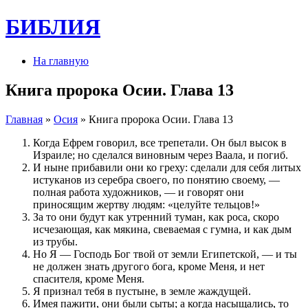
БИБЛИЯ
На главную
Книга пророка Осии. Глава 13
Главная
»
Осия
» Книга пророка Осии. Глава 13
Когда Ефрем говорил, все трепетали. Он был высок в
Израиле; но сделался виновным через Ваала, и погиб.
И ныне прибавили они ко греху: сделали для себя литых
истуканов из серебра своего, по понятию своему, —
полная работа художников, — и говорят они
приносящим жертву людям: «целуйте тельцов!»
За то они будут как утренний туман, как роса, скоро
исчезающая, как мякина, свеваемая с гумна, и как дым
из трубы.
Но Я — Господь Бог твой от земли Египетской, — и ты
не должен знать другого бога, кроме Меня, и нет
спасителя, кроме Меня.
Я признал тебя в пустыне, в земле жаждущей.
Имея пажити, они были сыты; а когда насыщались, то