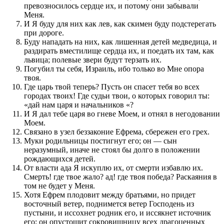
превозносилось сердце их, и потому они забывали
Меня.
И Я буду для них как лев, как скимен буду подстерегать
при дороге.
Буду нападать на них, как лишенная детей медведица, и
раздирать вместилище сердца их, и поедать их там, как
львица; полевые звери будут терзать их.
Погубил ты себя, Израиль, ибо только во Мне опора
твоя.
Где царь твой теперь? Пусть он спасет тебя во всех
городах твоих! Где судьи твои, о которых говорил ты:
«дай нам царя и начальников «?
И Я дал тебе царя во гневе Моем, и отнял в негодовании
Моем.
Связано в узел беззаконие Ефрема, сбережен его грех.
Муки родильницы постигнут его; он — сын
неразумный, иначе не стоял бы долго в положении
рождающихся детей.
От власти ада Я искуплю их, от смерти избавлю их.
Смерть! где твое жало? ад! где твоя победа? Раскаяния в
том не будет у Меня.
Хотя Ефрем плодовит между братьями, но придет
восточный ветер, поднимется ветер Господень из
пустыни, и иссохнет родник его, и иссякнет источник
его; он опустошит сокровищницу всех драгоценных