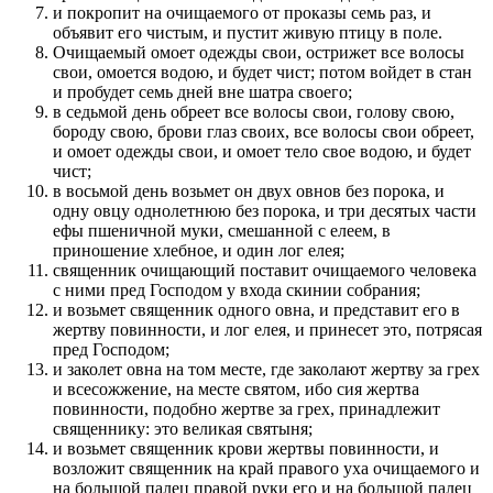
и покропит на очищаемого от проказы семь раз, и
объявит его чистым, и пустит живую птицу в поле.
Очищаемый омоет одежды свои, острижет все волосы
свои, омоется водою, и будет чист; потом войдет в стан
и пробудет семь дней вне шатра своего;
в седьмой день обреет все волосы свои, голову свою,
бороду свою, брови глаз своих, все волосы свои обреет,
и омоет одежды свои, и омоет тело свое водою, и будет
чист;
в восьмой день возьмет он двух овнов без порока, и
одну овцу однолетнюю без порока, и три десятых части
ефы пшеничной муки, смешанной с елеем, в
приношение хлебное, и один лог елея;
священник очищающий поставит очищаемого человека
с ними пред Господом у входа скинии собрания;
и возьмет священник одного овна, и представит его в
жертву повинности, и лог елея, и принесет это, потрясая
пред Господом;
и заколет овна на том месте, где заколают жертву за грех
и всесожжение, на месте святом, ибо сия жертва
повинности, подобно жертве за грех, принадлежит
священнику: это великая святыня;
и возьмет священник крови жертвы повинности, и
возложит священник на край правого уха очищаемого и
на большой палец правой руки его и на большой палец