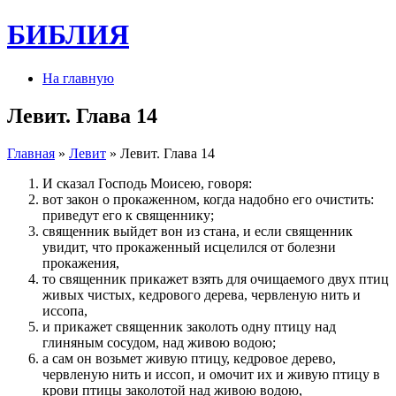
БИБЛИЯ
На главную
Левит. Глава 14
Главная
»
Левит
» Левит. Глава 14
И сказал Господь Моисею, говоря:
вот закон о прокаженном, когда надобно его очистить:
приведут его к священнику;
священник выйдет вон из стана, и если священник
увидит, что прокаженный исцелился от болезни
прокажения,
то священник прикажет взять для очищаемого двух птиц
живых чистых, кедрового дерева, червленую нить и
иссопа,
и прикажет священник заколоть одну птицу над
глиняным сосудом, над живою водою;
а сам он возьмет живую птицу, кедровое дерево,
червленую нить и иссоп, и омочит их и живую птицу в
крови птицы заколотой над живою водою,