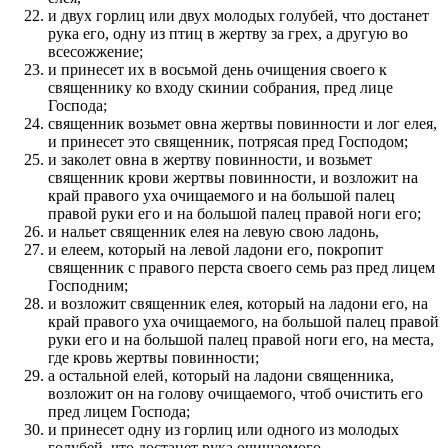
и двух горлиц или двух молодых голубей, что достанет
рука его, одну из птиц в жертву за грех, а другую во
всесожжение;
и принесет их в восьмой день очищения своего к
священнику ко входу скинии собрания, пред лице
Господа;
священник возьмет овна жертвы повинности и лог елея,
и принесет это священник, потрясая пред Господом;
и заколет овна в жертву повинности, и возьмет
священник крови жертвы повинности, и возложит на
край правого уха очищаемого и на большой палец
правой руки его и на большой палец правой ноги его;
и нальет священник елея на левую свою ладонь,
и елеем, который на левой ладони его, покропит
священник с правого перста своего семь раз пред лицем
Господним;
и возложит священник елея, который на ладони его, на
край правого уха очищаемого, на большой палец правой
руки его и на большой палец правой ноги его, на места,
где кровь жертвы повинности;
а остальной елей, который на ладони священника,
возложит он на голову очищаемого, чтоб очистить его
пред лицем Господа;
и принесет одну из горлиц или одного из молодых
голубей, что достанет рука очищаемого,