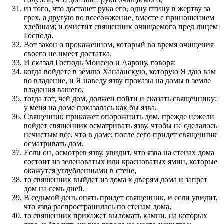
из того, что достанет рука его, одну птицу в жертву за
грех, а другую во всесожжение, вместе с приношением
хлебным; и очистит священник очищаемого пред лицем
Господа.
Вот закон о прокаженном, который во время очищения
своего не имеет достатка.
И сказал Господь Моисею и Аарону, говоря:
когда войдете в землю Ханаанскую, которую Я даю вам
во владение, и Я наведу язву проказы на домы в земле
владения вашего,
тогда тот, чей дом, должен пойти и сказать священнику:
у меня на доме показалась как бы язва.
Священник прикажет опорожнить дом, прежде нежели
войдет священник осматривать язву, чтобы не сделалось
нечистым все, что в доме; после сего придет священник
осматривать дом.
Если он, осмотрев язву, увидит, что язва на стенах дома
состоит из зеленоватых или красноватых ямин, которые
окажутся углубленными в стене,
то священник выйдет из дома к дверям дома и запрет
дом на семь дней.
В седьмой день опять придет священник, и если увидит,
что язва распространилась по стенам дома,
то священник прикажет выломать камни, на которых