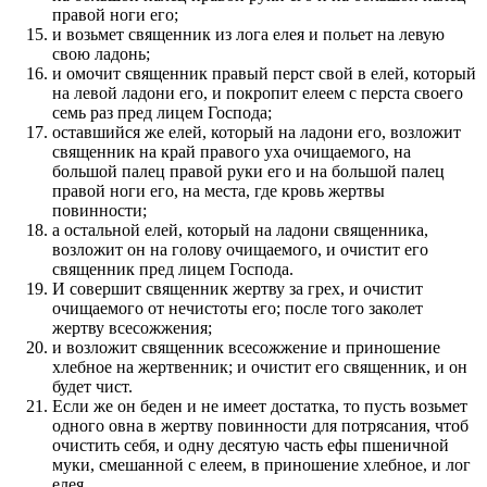
правой ноги его;
и возьмет священник из лога елея и польет на левую
свою ладонь;
и омочит священник правый перст свой в елей, который
на левой ладони его, и покропит елеем с перста своего
семь раз пред лицем Господа;
оставшийся же елей, который на ладони его, возложит
священник на край правого уха очищаемого, на
большой палец правой руки его и на большой палец
правой ноги его, на места, где кровь жертвы
повинности;
а остальной елей, который на ладони священника,
возложит он на голову очищаемого, и очистит его
священник пред лицем Господа.
И совершит священник жертву за грех, и очистит
очищаемого от нечистоты его; после того заколет
жертву всесожжения;
и возложит священник всесожжение и приношение
хлебное на жертвенник; и очистит его священник, и он
будет чист.
Если же он беден и не имеет достатка, то пусть возьмет
одного овна в жертву повинности для потрясания, чтоб
очистить себя, и одну десятую часть ефы пшеничной
муки, смешанной с елеем, в приношение хлебное, и лог
елея,