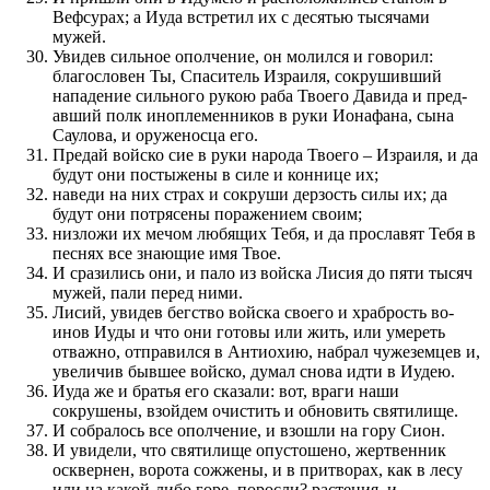
Вефсурах; а Иуда встретил их с десятью тысячами
мужей.
Увидев сильное ополче­ние, он молил­ся и говорил:
благо­словен Ты, Спаситель Израиля, сокрушив­ший
нападе­ние сильного рукою раба Твоего Давида и пред­
ав­ший по­лк иноплемен­ников в руки Ионафана, сына
Саулова, и оруженосца его.
Предай войско сие в руки народа Твоего – Израиля, и да
будут они по­стыжены в силе и кон­нице их;
наведи на них страх и сокруши дерзость силы их; да
будут они по­трясены по­раже­нием сво­им;
низложи их мечом любящих Тебя, и да про­славят Тебя в
песнях все зна­ю­щие имя Твое.
И сраз­ились они, и пало из войска Лисия до пяти тысяч
мужей, пали перед­ ними.
Лисий, увидев бег­с­т­во войска своего и храбрость во­
инов Иуды и что они готовы или жить, или умереть
отважно, отправил­ся в Антиохию, набрал чужеземцев и,
увеличив быв­шее войско, думал снова идти в Иудею.
Иуда же и братья его сказали: вот, враги наши
сокрушены, взойдем очистить и обновить святилище.
И собралось все ополче­ние, и взошли на гору Сион.
И увидели, что святилище опустошено, жертвен­ник
осквернен, ворота сожжены, и в при­творах, как в лесу
или на какой-либо горе, по­росли? расте­ния, и