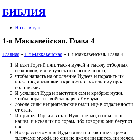
БИБЛИЯ
На главную
1-я Маккавейская. Глава 4
Главная
»
1-я Маккавейская
» 1-я Маккавейская. Глава 4
И взял Горгий пять тысяч мужей и тысячу отборных
всадников, и двинулось ополче­ние ночью,
чтобы напасть на ополче­ние Иудеев и по­раз­ить их
внезапно, а жив­шие в крепости служили ему про­
водниками.
И услы­шал Иуда и выступил сам и храбрые мужи,
чтобы по­раз­ить войско царя в Еммауме,
доколе силы неприятель­ские были еще в отдален­ности
от стана.
И при­шел Горгий в стан Иуды ночью, и никого не
нашел, и искал их по горам, ибо говорил: они бегут от
нас.
Но с рас­светом дня Иуда явил­ся на равнине с тремя
тысячами мужей, но они не имели ни щитов, ни мечей,