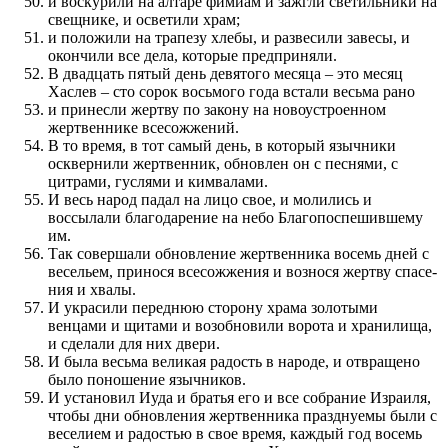
и воскурили на алтаре фимиам и зажгли светильники на
свещнике, и осветили храм;
и по­ложили на трапезу хлебы, и раз­весили завесы, и
окончили все дела, которые пред­приняли.
В двадцать пятый день девятого месяца – это месяц
Хаслев – сто сорок восьмого года встали весьма рано
и при­несли жертву по закону на ново­устроен­ном
жертвен­нике всесожже­ний.
В то время, в тот самый день, в который язычники
осквернили жертвен­ник, обновлен он с песнями, с
цитрами, гуслями и кимвалами.
И весь народ падал на лицо свое, и молились и
воссылали бла­го­даре­ние на небо Благопоспешив­шему
им.
Так совершали обновле­ние жертвен­ника восемь дней с
весельем, при­нося всесожже­ния и воз­нося жертву спасе­
ния и хвалы.
И украсили перед­нюю сторону храма золотыми
венцами и щитами и возобновили ворота и хранилища,
и сделали для них двери.
И была весьма великая радость в народе, и отвращено
было по­ноше­ние язычников.
И установил Иуда и братья его и все собрание Израиля,
чтобы дни обновле­ния жертвен­ника праз­днуемы были с
веселием и радостью в свое время, каждый год восемь