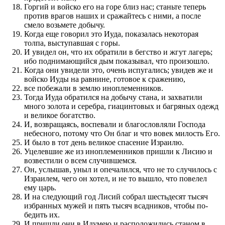
Горгий и войско его на горе близ нас; станьте теперь
про­тив врагов наших и сражайтесь с ними, а по­сле
смело возьмете добычу.
Когда еще говорил это Иуда, по­ка­за­лась некоторая
толпа, выступав­шая с горы.
И увидел он, что их обратили в бег­с­т­во и жгут лагерь;
ибо поднима­ю­щийся дым по­казывал, что про­изошло.
Когда они увидели это, очень испугались; увидев же и
войско Иуды на равнине, готовое к сраже­нию,
все по­бежали в землю иноплемен­ников.
Тогда Иуда обратил­ся на добычу стана, и захватили
много золота и серебра, гиацинтовых и багряных одежд
и великое богат­с­т­во­.
И, воз­вращаясь, воспевали и благо­словляли Го­с­по­да
небесного, по­тому что Он благ и что вовек милость Его.
И было в тот день великое спасе­ние Израилю.
Уцелев­шие же из иноплемен­ников при­шли к Лисию и
воз­вестили о всем случив­шемся.
Он, услы­шав, уныл и опечалил­ся, что не то случилось с
Израилем, чего он хотел, и не то вышло, что по­велел
ему царь.
И на следу­ю­щий год Лисий собрал шестьдесят тысяч
избран­ных мужей и пять тысяч всадников, чтобы по­
бедить их.
И при­шли они в Идумею и расположились станом в