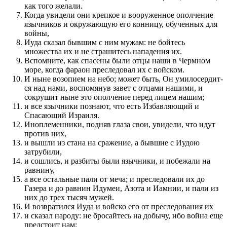
как того желали.
Когда увидели они крепкое и вооружен­ное ополче­ние
язычников и окружа­ю­щую его кон­ницу, обучен­ных для
войны,
Иуда сказал быв­шим с ним мужам: не бойтесь
множества их и не страшитесь нападе­ния их.
Вспомните, как спасены были отцы наши в Чермном
море, когда фараон пре­следовал их с войском.
И ныне возопием на небо; может быть, Он умило­сердит­
ся над нами, во­с­по­мянув завет с отцами нашими, и
сокрушит ныне это ополче­ние перед­ лицем нашим;
и все язычники по­знают, что есть Избавля­ю­щий и
Спаса­ю­щий Израиля.
Иноплемен­ники, подняв глаза свои, увидели, что идут
про­тив них,
и вышли из стана на сраже­ние, а быв­шие с Иудою
затрубили,
и сошлись, и раз­биты были язычники, и по­бежали на
равнину,
а все остальные пали от меча; и пре­следовали их до
Газера и до равнин Идумеи, Азота и Иамнии, и пали из
них до трех тысяч мужей.
И воз­вратил­ся Иуда и войско его от пре­следования их
и сказал народу: не бросайтесь на добычу, ибо война еще
пред­сто­ит нам;