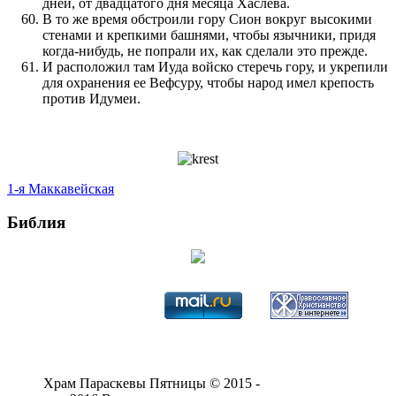
дней, от двадцатого дня месяца Хаслева.
В то же время обстро­или гору Сион вокруг высокими
стенами и крепкими башнями, чтобы язычники, при­дя
когда-нибудь, не по­прали их, как сделали это пре­жде.
И расположил там Иуда войско стеречь гору, и укрепили
для охране­ния ее Вефсуру, чтобы народ имел крепость
про­тив Идумеи.
1-я Маккавейская
Библия
Храм Параскевы Пятницы © 2015 -