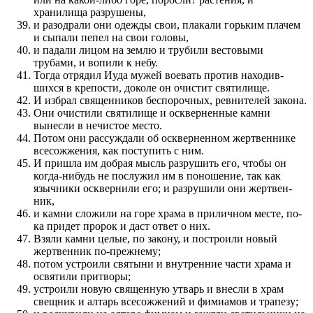
хранилища раз­рушены,
и разо­драли они одежды свои, плакали горьким плачем
и сыпали пепел на свои головы,
и падали лицом на землю и трубили вестовыми
трубами, и вопили к небу.
Тогда отрядил Иуда мужей вое­вать про­тив находив­
шихся в крепости, доколе он очистит святилище.
И избрал священ­ников бес­порочных, ревнителей закона.
Они очистили святилище и осквернен­ные камни
вынесли в нечистое место.
Потом они рас­суждали об осквернен­ном жертвен­нике
всесожже­ния, как по­ступить с ним.
И при­шла им добрая мысль раз­рушить его, чтобы он
когда-нибудь не по­служил им в по­ноше­ние, так как
язычники осквернили его; и раз­рушили они жертвен­
ник,
и камни сложили на горе храма в при­личном месте, по­
ка при­дет про­рок и даст ответ о них.
Взяли камни целые, по закону, и по­стро­или новый
жертвен­ник по-прежнему;
потом устро­или святыни и внутрен­ние части храма и
освятили при­творы;
устро­или новую священ­ную утварь и внесли в храм
свещник и алтарь всесожже­ний и фимиамов и трапезу;