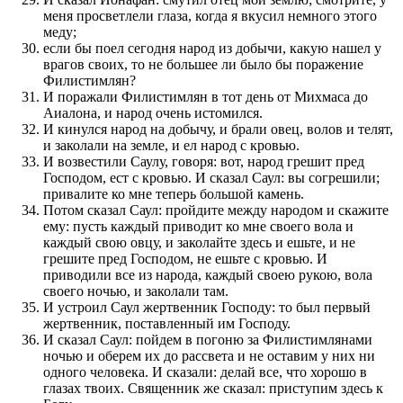
меня просветлели глаза, когда я вкусил немного этого
меду;
если бы поел сегодня народ из добычи, какую нашел у
врагов своих, то не большее ли было бы поражение
Филистимлян?
И поражали Филистимлян в тот день от Михмаса до
Аиалона, и народ очень истомился.
И кинулся народ на добычу, и брали овец, волов и телят,
и заколали на земле, и ел народ с кровью.
И возвестили Саулу, говоря: вот, народ грешит пред
Господом, ест с кровью. И сказал Саул: вы согрешили;
привалите ко мне теперь большой камень.
Потом сказал Саул: пройдите между народом и скажите
ему: пусть каждый приводит ко мне своего вола и
каждый свою овцу, и заколайте здесь и ешьте, и не
грешите пред Господом, не ешьте с кровью. И
приводили все из народа, каждый своею рукою, вола
своего ночью, и заколали там.
И устроил Саул жертвенник Господу: то был первый
жертвенник, поставленный им Господу.
И сказал Саул: пойдем в погоню за Филистимлянами
ночью и оберем их до рассвета и не оставим у них ни
одного человека. И сказали: делай все, что хорошо в
глазах твоих. Священник же сказал: приступим здесь к