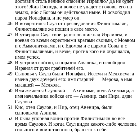
доставил столь великое спасение Израилю? Да не будет
этого! Жив Господь, и волос не упадет с головы его на
землю, ибо с Богом он действовал ныне. И освободил
народ Ионафана, и не умер он.
И возвратился Саул от преследования Филистимлян;
Филистимляне же пошли в свое место.
И утвердил Саул свое царствование над Израилем, и
воевал со всеми окрестными врагами своими, с Моавом
и с Аммонитянами, и с Едомом и с царями Совы и с
Филистимлянами, и везде, против кого ни обращался,
имел успех.
И устроил войско, и поразил Амалика, и освободил
Израиля от руки грабителей его.
Сыновья у Саула были: Ионафан, Иессуи и Мелхисуа; а
имена двух дочерей его: имя старшей — Мерова, а имя
младшей — Мелхола.
Имя же жены Сауловой — Ахиноамь, дочь Ахимааца; а
имя начальника войска его — Авенир, сын Нира, дяди
Саулова.
Кис, отец Саулов, и Нир, отец Авенира, были
сыновьями Авиила.
И была упорная война против Филистимлян во все
время Саулово. И когда Саул видел какого-либо человека
сильного и воинственного, брал его к себе.