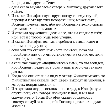
Боцец, а имя другой Сене;
одна скала выдавалась с севера к Михмасу, другая с юга
к Гиве.
И сказал Ионафан слуге оруженосцу своему: ступай,
перейдем к отряду этих необрезанных; может быть,
Господь поможет нам, ибо для Господа нетрудно спасти
чрез многих, или немногих.
И отвечал оруженосец: делай все, что на сердце у тебя;
иди, вот я с тобою, куда тебе угодно.
И сказал Ионафан: вот, мы перейдем к этим людям и
станем на виду у них;
если они так скажут нам: «остановитесь, пока мы
подойдем к вам», то мы остановимся на своих местах и
не взойдем к ним;
а если так скажут: «поднимитесь к нам», то мы взойдем,
ибо Господь предал их в руки наши; и это будет знаком
для нас.
Когда оба они стали на виду у отряда Филистимского, то
Филистимляне сказали: вот, Евреи выходят из ущелий, в
которых попрятались они.
И закричали люди, составлявшие отряд, к Ионафану и
оруженосцу его, говоря: взойдите к нам, и мы вам
скажем нечто. Тогда Ионафан сказал оруженосцу
своему: следуй за мною, ибо Господь предал их в руки
Израиля.