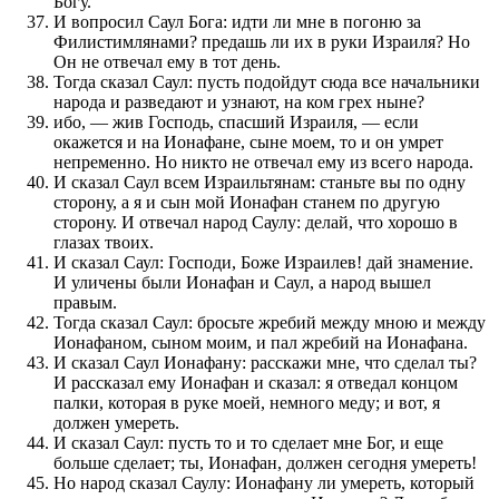
Богу.
И вопросил Саул Бога: идти ли мне в погоню за
Филистимлянами? предашь ли их в руки Израиля? Но
Он не отвечал ему в тот день.
Тогда сказал Саул: пусть подойдут сюда все начальники
народа и разведают и узнают, на ком грех ныне?
ибо, — жив Господь, спасший Израиля, — если
окажется и на Ионафане, сыне моем, то и он умрет
непременно. Но никто не отвечал ему из всего народа.
И сказал Саул всем Израильтянам: станьте вы по одну
сторону, а я и сын мой Ионафан станем по другую
сторону. И отвечал народ Саулу: делай, что хорошо в
глазах твоих.
И сказал Саул: Господи, Боже Израилев! дай знамение.
И уличены были Ионафан и Саул, а народ вышел
правым.
Тогда сказал Саул: бросьте жребий между мною и между
Ионафаном, сыном моим, и пал жребий на Ионафана.
И сказал Саул Ионафану: расскажи мне, что сделал ты?
И рассказал ему Ионафан и сказал: я отведал концом
палки, которая в руке моей, немного меду; и вот, я
должен умереть.
И сказал Саул: пусть то и то сделает мне Бог, и еще
больше сделает; ты, Ионафан, должен сегодня умереть!
Но народ сказал Саулу: Ионафану ли умереть, который