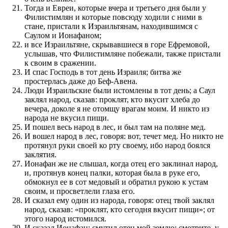
Тогда и Евреи, которые вчера и третьего дня были у
Филистимлян и которые повсюду ходили с ними в
стане, пристали к Израильтянам, находившимся с
Саулом и Ионафаном;
и все Израильтяне, скрывавшиеся в горе Ефремовой,
услышав, что Филистимляне побежали, также пристали
к своим в сражении.
И спас Господь в тот день Израиля; битва же
простерлась даже до Беф-Авена.
Люди Израильские были истомлены в тот день; а Саул
заклял народ, сказав: проклят, кто вкусит хлеба до
вечера, доколе я не отомщу врагам моим. И никто из
народа не вкусил пищи.
И пошел весь народ в лес, и был там на поляне мед.
И вошел народ в лес, говоря: вот, течет мед. Но никто не
протянул руки своей ко рту своему, ибо народ боялся
заклятия.
Ионафан же не слышал, когда отец его заклинал народ,
и, протянув конец палки, которая была в руке его,
обмокнул ее в сот медовый и обратил рукою к устам
своим, и просветлели глаза его.
И сказал ему один из народа, говоря: отец твой заклял
народ, сказав: «проклят, кто сегодня вкусит пищи»; от
этого народ истомился.
И сказал Ионафан: смутил отец мой землю; смотрите, у