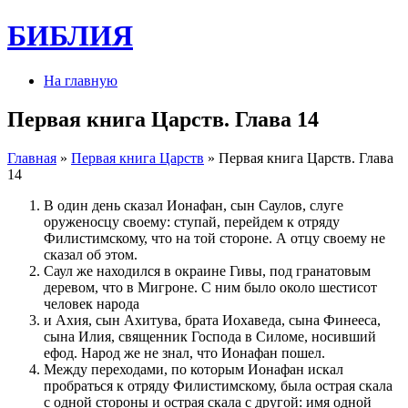
БИБЛИЯ
На главную
Первая книга Царств. Глава 14
Главная
»
Первая книга Царств
» Первая книга Царств. Глава
14
В один день сказал Ионафан, сын Саулов, слуге
оруженосцу своему: ступай, перейдем к отряду
Филистимскому, что на той стороне. А отцу своему не
сказал об этом.
Саул же находился в окраине Гивы, под гранатовым
деревом, что в Мигроне. С ним было около шестисот
человек народа
и Ахия, сын Ахитува, брата Иохаведа, сына Финееса,
сына Илия, священник Господа в Силоме, носивший
ефод. Народ же не знал, что Ионафан пошел.
Между переходами, по которым Ионафан искал
пробраться к отряду Филистимскому, была острая скала
с одной стороны и острая скала с другой: имя одной