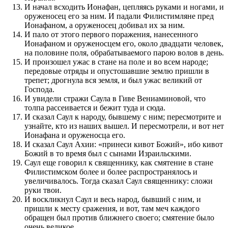
И начал всходить Ионафан, цепляясь руками и ногами, и
оруженосец его за ним. И падали Филистимляне пред
Ионафаном, а оруженосец добивал их за ним.
И пало от этого первого поражения, нанесенного
Ионафаном и оруженосцем его, около двадцати человек,
на половине поля, обрабатываемого парою волов в день.
И произошел ужас в стане на поле и во всем народе;
передовые отряды и опустошавшие землю пришли в
трепет; дрогнула вся земля, и был ужас великий от
Господа.
И увидели стражи Саула в Гиве Вениаминовой, что
толпа рассеивается и бежит туда и сюда.
И сказал Саул к народу, бывшему с ним; пересмотрите и
узнайте, кто из наших вышел. И пересмотрели, и вот нет
Ионафана и оруженосца его.
И сказал Саул Ахии: «принеси кивот Божий», ибо кивот
Божий в то время был с сынами Израильскими.
Саул еще говорил к священнику, как смятение в стане
Филистимском более и более распространялось и
увеличивалось. Тогда сказал Саул священнику: сложи
руки твои.
И воскликнул Саул и весь народ, бывший с ним, и
пришли к месту сражения, и вот, там меч каждого
обращен был против ближнего своего; смятение было
очень великое.