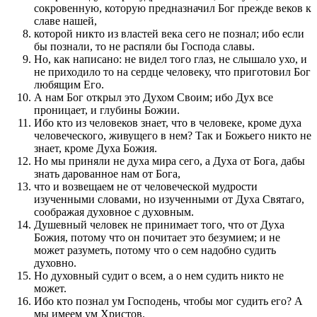
сокровенную, которую предназначил Бог прежде веков к
славе нашей,
которой никто из властей века сего не познал; ибо если
бы познали, то не распяли бы Господа славы.
Но, как написано: не видел того глаз, не слышало ухо, и
не приходило то на сердце человеку, что приготовил Бог
любящим Его.
А нам Бог открыл это Духом Своим; ибо Дух все
проницает, и глубины Божии.
Ибо кто из человеков знает, что в человеке, кроме духа
человеческого, живущего в нем? Так и Божьего никто не
знает, кроме Духа Божия.
Но мы приняли не духа мира сего, а Духа от Бога, дабы
знать дарованное нам от Бога,
что и возвещаем не от человеческой мудрости
изученными словами, но изученными от Духа Святаго,
соображая духовное с духовным.
Душевный человек не принимает того, что от Духа
Божия, потому что он почитает это безумием; и не
может разуметь, потому что о сем надобно судить
духовно.
Но духовный судит о всем, а о нем судить никто не
может.
Ибо кто познал ум Господень, чтобы мог судить его? А
мы имеем ум Христов.