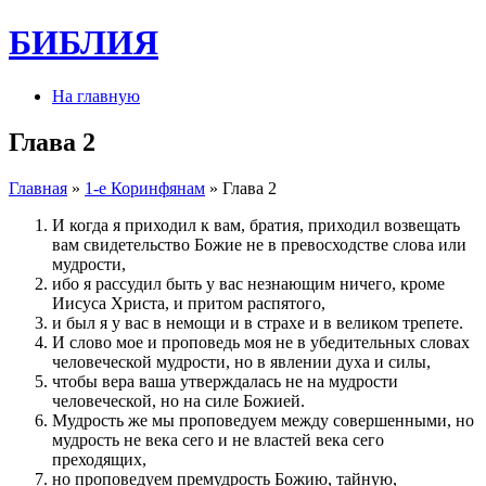
БИБЛИЯ
На главную
Глава 2
Главная
»
1-е Коринфянам
» Глава 2
И когда я приходил к вам, братия, приходил возвещать
вам свидетельство Божие не в превосходстве слова или
мудрости,
ибо я рассудил быть у вас незнающим ничего, кроме
Иисуса Христа, и притом распятого,
и был я у вас в немощи и в страхе и в великом трепете.
И слово мое и проповедь моя не в убедительных словах
человеческой мудрости, но в явлении духа и силы,
чтобы вера ваша утверждалась не на мудрости
человеческой, но на силе Божией.
Мудрость же мы проповедуем между совершенными, но
мудрость не века сего и не властей века сего
преходящих,
но проповедуем премудрость Божию, тайную,