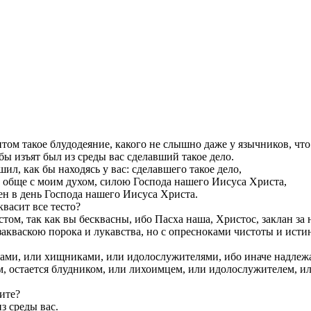
итом такое блудодеяние, какого не слышно даже у язычников, чт
бы изъят был из среды вас сделавший такое дело.
шил, как бы находясь у вас: сделавшего такое дело,
 обще с моим духом, силою Господа нашего Иисуса Христа,
ен в день Господа нашего Иисуса Христа.
квасит все тесто?
том, так как вы бесквасны, ибо Пасха наша, Христос, заклан за 
 закваскою порока и лукавства, но с опресноками чистоты и исти
ами, или хищниками, или идолослужителями, ибо иначе надлежа
том, остается блудником, или лихоимцем, или идолослужителем, 
ите?
з среды вас.