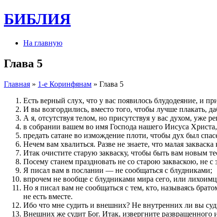
БИБЛИЯ
На главную
Глава 5
Главная
»
1-е Коринфянам
» Глава 5
Есть верный слух, что у вас появилось блудодеяние, и пр
И вы возгордились, вместо того, чтобы лучше плакать, да
А я, отсутствуя телом, но присутствуя у вас духом, уже ре
в собрании вашем во имя Господа нашего Иисуса Христа,
предать сатане во измождение плоти, чтобы дух был спас
Нечем вам хвалиться. Разве не знаете, что малая закваска 
Итак очистите старую закваску, чтобы быть вам новым тес
Посему станем праздновать не со старою закваскою, не с
Я писал вам в послании — не сообщаться с блудниками;
впрочем не вообще с блудниками мира сего, или лихоимц
Но я писал вам не сообщаться с тем, кто, называясь бра
не есть вместе.
Ибо что мне судить и внешних? Не внутренних ли вы суд
Внешних же судит Бог. Итак, извергните развращенного и