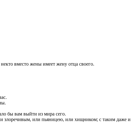
о некто вместо жены имеет жену отца своего.
нас.
ны.
ло бы вам выйти из мира сего.
или злоречивым, или пьяницею, или хищником; с таким даже и