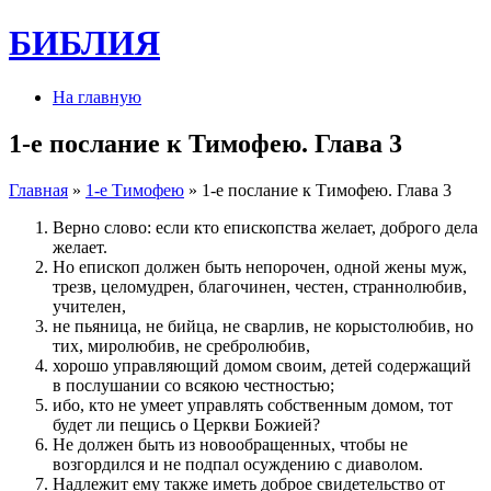
БИБЛИЯ
На главную
1-е послание к Тимофею. Глава 3
Главная
»
1-e Тимофею
» 1-е послание к Тимофею. Глава 3
Верно слово: если кто епископства желает, доброго дела
желает.
Но епископ должен быть непорочен, одной жены муж,
трезв, целомудрен, благочинен, честен, страннолюбив,
учителен,
не пьяница, не бийца, не сварлив, не корыстолюбив, но
тих, миролюбив, не сребролюбив,
хорошо управляющий домом своим, детей содержащий
в послушании со всякою честностью;
ибо, кто не умеет управлять собственным домом, тот
будет ли пещись о Церкви Божией?
Не должен быть из новообращенных, чтобы не
возгордился и не подпал осуждению с диаволом.
Надлежит ему также иметь доброе свидетельство от