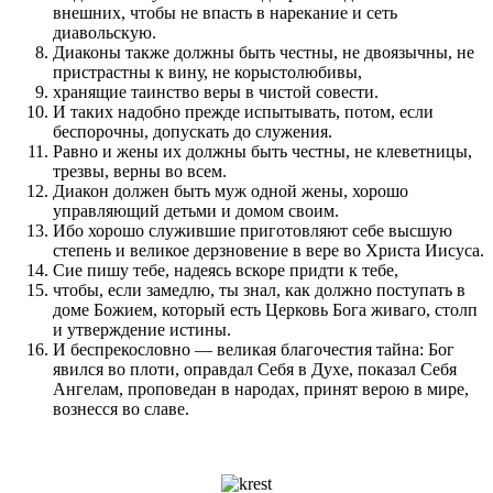
внешних, чтобы не впасть в нарекание и сеть
диавольскую.
Диаконы также должны быть честны, не двоязычны, не
пристрастны к вину, не корыстолюбивы,
хранящие таинство веры в чистой совести.
И таких надобно прежде испытывать, потом, если
беспорочны, допускать до служения.
Равно и жены их должны быть честны, не клеветницы,
трезвы, верны во всем.
Диакон должен быть муж одной жены, хорошо
управляющий детьми и домом своим.
Ибо хорошо служившие приготовляют себе высшую
степень и великое дерзновение в вере во Христа Иисуса.
Сие пишу тебе, надеясь вскоре придти к тебе,
чтобы, если замедлю, ты знал, как должно поступать в
доме Божием, который есть Церковь Бога живаго, столп
и утверждение истины.
И беспрекословно — великая благочестия тайна: Бог
явился во плоти, оправдал Себя в Духе, показал Себя
Ангелам, проповедан в народах, принят верою в мире,
вознесся во славе.