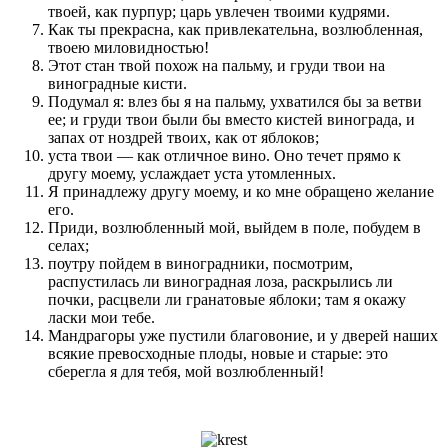
твоей, как пурпур; царь увлечен твоими кудрями.
Как ты прекрасна, как привлекательна, возлюбленная,
твоею миловидностью!
Этот стан твой похож на пальму, и груди твои на
виноградные кисти.
Подумал я: влез бы я на пальму, ухватился бы за ветви
ее; и груди твои были бы вместо кистей винограда, и
запах от ноздрей твоих, как от яблоков;
уста твои — как отличное вино. Оно течет прямо к
другу моему, услаждает уста утомленных.
Я принадлежу другу моему, и ко мне обращено желание
его.
Приди, возлюбленный мой, выйдем в поле, побудем в
селах;
поутру пойдем в виноградники, посмотрим,
распустилась ли виноградная лоза, раскрылись ли
почки, расцвели ли гранатовые яблоки; там я окажу
ласки мои тебе.
Мандрагоры уже пустили благовоние, и у дверей наших
всякие превосходные плоды, новые и старые: это
сберегла я для тебя, мой возлюбленный!