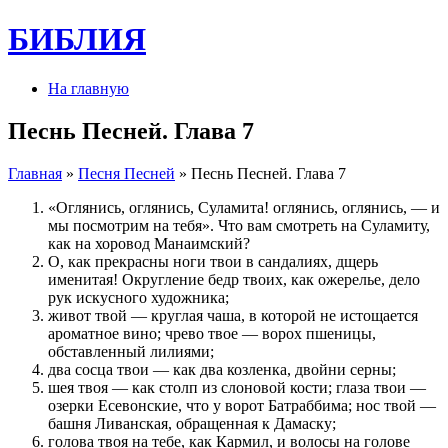
БИБЛИЯ
На главную
Песнь Песней. Глава 7
Главная
»
Песня Песней
» Песнь Песней. Глава 7
«Оглянись, оглянись, Суламита! оглянись, оглянись, — и
мы посмотрим на тебя». Что вам смотреть на Суламиту,
как на хоровод Манаимский?
О, как прекрасны ноги твои в сандалиях, дщерь
именитая! Округление бедр твоих, как ожерелье, дело
рук искусного художника;
живот твой — круглая чаша, в которой не истощается
ароматное вино; чрево твое — ворох пшеницы,
обставленный лилиями;
два сосца твои — как два козленка, двойни серны;
шея твоя — как столп из слоновой кости; глаза твои —
озерки Есевонские, что у ворот Батраббима; нос твой —
башня Ливанская, обращенная к Дамаску;
голова твоя на тебе, как Кармил, и волосы на голове