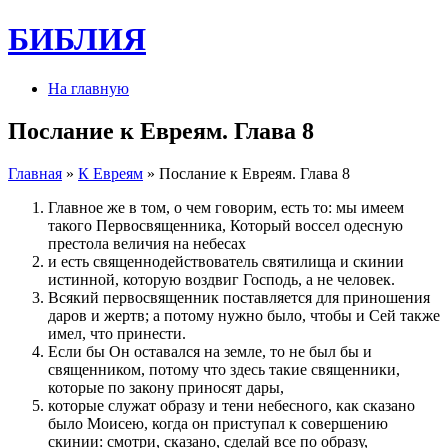
БИБЛИЯ
На главную
Послание к Евреям. Глава 8
Главная
»
К Евреям
» Послание к Евреям. Глава 8
Главное же в том, о чем говорим, есть то: мы имеем
такого Первосвященника, Который воссел одесную
престола величия на небесах
и есть священнодействователь святилища и скинии
истинной, которую воздвиг Господь, а не человек.
Всякий первосвященник поставляется для приношения
даров и жертв; а потому нужно было, чтобы и Сей также
имел, что принести.
Если бы Он оставался на земле, то не был бы и
священником, потому что здесь такие священники,
которые по закону приносят дары,
которые служат образу и тени небесного, как сказано
было Моисею, когда он приступал к совершению
скинии: смотри, сказано, сделай все по образу,