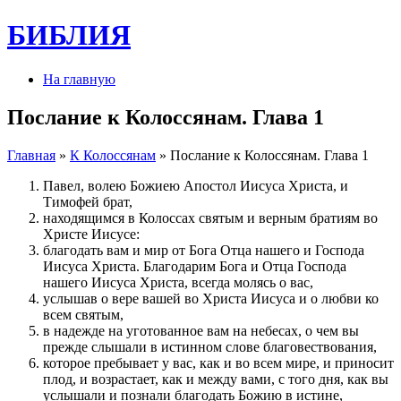
БИБЛИЯ
На главную
Послание к Колоссянам. Глава 1
Главная
»
К Колоссянам
» Послание к Колоссянам. Глава 1
Павел, волею Божиею Апостол Иисуса Христа, и
Тимофей брат,
находящимся в Колоссах святым и верным братиям во
Христе Иисусе:
благодать вам и мир от Бога Отца нашего и Господа
Иисуса Христа. Благодарим Бога и Отца Господа
нашего Иисуса Христа, всегда молясь о вас,
услышав о вере вашей во Христа Иисуса и о любви ко
всем святым,
в надежде на уготованное вам на небесах, о чем вы
прежде слышали в истинном слове благовествования,
которое пребывает у вас, как и во всем мире, и приносит
плод, и возрастает, как и между вами, с того дня, как вы
услышали и познали благодать Божию в истине,