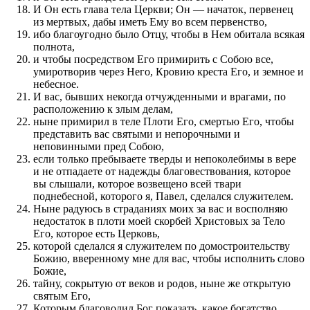
И Он есть глава тела Церкви; Он — начаток, первенец
из мертвых, дабы иметь Ему во всем первенство,
ибо благоугодно было Отцу, чтобы в Нем обитала всякая
полнота,
и чтобы посредством Его примирить с Собою все,
умиротворив через Него, Кровию креста Его, и земное и
небесное.
И вас, бывших некогда отчужденными и врагами, по
расположению к злым делам,
ныне примирил в теле Плоти Его, смертью Его, чтобы
представить вас святыми и непорочными и
неповинными пред Собою,
если только пребываете тверды и непоколебимы в вере
и не отпадаете от надежды благовествования, которое
вы слышали, которое возвещено всей твари
поднебесной, которого я, Павел, сделался служителем.
Ныне радуюсь в страданиях моих за вас и восполняю
недостаток в плоти моей скорбей Христовых за Тело
Его, которое есть Церковь,
которой сделался я служителем по домостроительству
Божию, вверенному мне для вас, чтобы исполнить слово
Божие,
тайну, сокрытую от веков и родов, ныне же открытую
святым Его,
Которым благоволил Бог показать, какое богатство