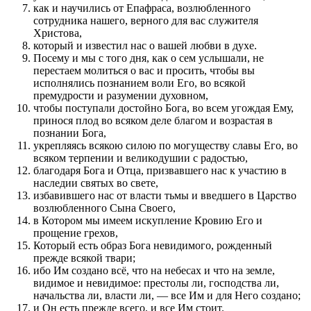
как и научились от Епафраса, возлюбленного
сотрудника нашего, верного для вас служителя
Христова,
который и известил нас о вашей любви в духе.
Посему и мы с того дня, как о сем услышали, не
перестаем молиться о вас и просить, чтобы вы
исполнялись познанием воли Его, во всякой
премудрости и разумении духовном,
чтобы поступали достойно Бога, во всем угождая Ему,
принося плод во всяком деле благом и возрастая в
познании Бога,
укрепляясь всякою силою по могуществу славы Его, во
всяком терпении и великодушии с радостью,
благодаря Бога и Отца, призвавшего нас к участию в
наследии святых во свете,
избавившего нас от власти тьмы и введшего в Царство
возлюбленного Сына Своего,
в Котором мы имеем искупление Кровию Его и
прощение грехов,
Который есть образ Бога невидимого, рожденный
прежде всякой твари;
ибо Им создано всё, что на небесах и что на земле,
видимое и невидимое: престолы ли, господства ли,
начальства ли, власти ли, — все Им и для Него создано;
и Он есть прежде всего, и все Им стоит.