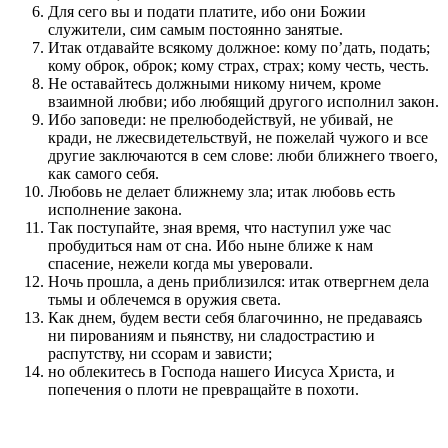
Для сего вы и подати платите, ибо они Божии
служители, сим самым постоянно занятые.
Итак отдавайте всякому должное: кому по’дать, подать;
кому оброк, оброк; кому страх, страх; кому честь, честь.
Не оставайтесь должными никому ничем, кроме
взаимной любви; ибо любящий другого исполнил закон.
Ибо заповеди: не прелюбодействуй, не убивай, не
кради, не лжесвидетельствуй, не пожелай чужого и все
другие заключаются в сем слове: люби ближнего твоего,
как самого себя.
Любовь не делает ближнему зла; итак любовь есть
исполнение закона.
Так поступайте, зная время, что наступил уже час
пробудиться нам от сна. Ибо ныне ближе к нам
спасение, нежели когда мы уверовали.
Ночь прошла, а день приблизился: итак отвергнем дела
тьмы и облечемся в оружия света.
Как днем, будем вести себя благочинно, не предаваясь
ни пированиям и пьянству, ни сладострастию и
распутству, ни ссорам и зависти;
но облекитесь в Господа нашего Иисуса Христа, и
попечения о плоти не превращайте в похоти.