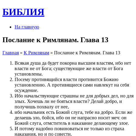
БИБЛИЯ
На главную
Послание к Римлянам. Глава 13
Главная
»
К Римлянам
» Послание к Римлянам. Глава 13
Всякая душа да будет покорна высшим властям, ибо нет
власти не от Бога; существующие же власти от Бога
установлены.
Посему противящийся власти противится Божию
установлению. А противящиеся сами навлекут на себя
осуждение.
Ибо начальствующие страшны не для добрых дел, но для
злых. Хочешь ли не бояться власти? Делай добро, и
получишь похвалу от нее,
ибо начальник есть Божий слуга, тебе на добро. Если же
делаешь зло, бойся, ибо он не напрасно носит меч: он
Божий слуга, отмститель в наказание делающему злое.
И потому надобно повиноваться не только из страха
наказания, но и по совести.