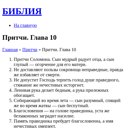
БИБЛИЯ
На главную
Притчи. Глава 10
Главная
»
Притчи
» Притчи. Глава 10
Притчи Соломона. Сын мудрый радует отца, а сын
глупый — огорчение для его матери.
Не доставляют пользы сокровища неправедные, правда
же избавляет от смерти.
Не допустит Господь терпеть голод душе праведного,
стяжание же нечестивых исторгнет.
Ленивая рука делает бедным, а рука прилежных
обогащает.
Собирающий во время лета — сын разумный, спящий
же во время жатвы — сын беспутный.
Благословения — на голове праведника, уста же
беззаконных заградит насилие.
Память праведника пребудет благословенна, а имя
нечестивых омерзеет.