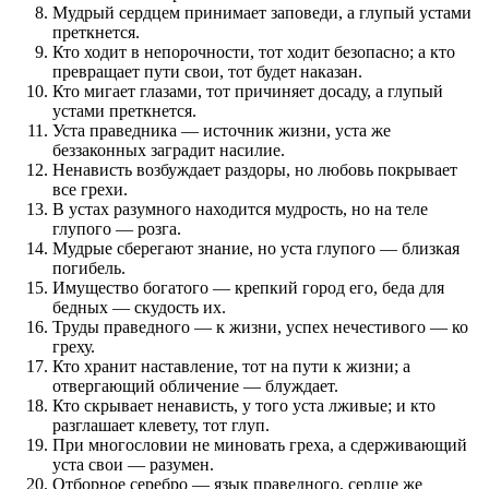
Мудрый сердцем принимает заповеди, а глупый устами
преткнется.
Кто ходит в непорочности, тот ходит безопасно; а кто
превращает пути свои, тот будет наказан.
Кто мигает глазами, тот причиняет досаду, а глупый
устами преткнется.
Уста праведника — источник жизни, уста же
беззаконных заградит насилие.
Ненависть возбуждает раздоры, но любовь покрывает
все грехи.
В устах разумного находится мудрость, но на теле
глупого — розга.
Мудрые сберегают знание, но уста глупого — близкая
погибель.
Имущество богатого — крепкий город его, беда для
бедных — скудость их.
Труды праведного — к жизни, успех нечестивого — ко
греху.
Кто хранит наставление, тот на пути к жизни; а
отвергающий обличение — блуждает.
Кто скрывает ненависть, у того уста лживые; и кто
разглашает клевету, тот глуп.
При многословии не миновать греха, а сдерживающий
уста свои — разумен.
Отборное серебро — язык праведного, сердце же