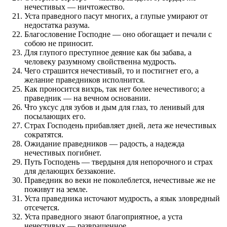
нечестивых — ничтожество.
Уста праведного пасут многих, а глупые умирают от
недостатка разума.
Благословение Господне — оно обогащает и печали с
собою не приносит.
Для глупого преступное деяние как бы забава, а
человеку разумному свойственна мудрость.
Чего страшится нечестивый, то и постигнет его, а
желание праведников исполнится.
Как проносится вихрь, так нет более нечестивого; а
праведник — на вечном основании.
Что уксус для зубов и дым для глаз, то ленивый для
посылающих его.
Страх Господень прибавляет дней, лета же нечестивых
сократятся.
Ожидание праведников — радость, а надежда
нечестивых погибнет.
Путь Господень — твердыня для непорочного и страх
для делающих беззаконие.
Праведник во веки не поколеблется, нечестивые же не
поживут на земле.
Уста праведника источают мудрость, а язык зловредный
отсечется.
Уста праведного знают благоприятное, а уста
нечестивых — развращенное.