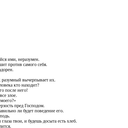
йся ими, неразумен.
ешит против самого себя.
адорен.
к разумный вычерпывает их.
ловека кто находит?
го после него!
все злое.
 моего?»
ерзость пред Господом.
авильно ли будет поведение его.
подь.
глаза твои, и будешь досыта есть хлеб.
лится.