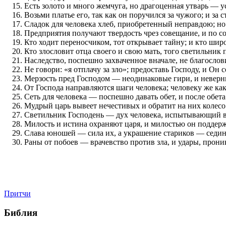
Есть золото и много жемчуга, но драгоценная утварь — у
Возьми платье его, так как он поручился за чужого; и за с
Сладок для человека хлеб, приобретенный неправдою; но
Предприятия получают твердость чрез совещание, и по с
Кто ходит переносчиком, тот открывает тайну; и кто широ
Кто злословит отца своего и свою мать, того светильник 
Наследство, поспешно захваченное вначале, не благослов
Не говори: «я отплачу за зло»; предоставь Господу, и Он с
Мерзость пред Господом — неодинаковые гири, и неверн
От Господа направляются шаги человека; человеку же как
Сеть для человека — поспешно давать обет, и после обет
Мудрый царь вывеет нечестивых и обратит на них колесо
Светильник Господень — дух человека, испытывающий в
Милость и истина охраняют царя, и милостью он поддерж
Слава юношей — сила их, а украшение стариков — седин
Раны от побоев — врачевство против зла, и удары, прон
Притчи
Библия