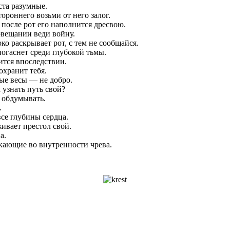
ста разумные.
тороннего возьми от него залог.
 после рот его наполнится дресвою.
овещании веди войну.
ко раскрывает рот, с тем не сообщайся.
погаснет среди глубокой тьмы.
ится впоследствии.
охранит тебя.
ые весы — не добро.
 узнать путь свой?
а обдумывать.
.
се глубины сердца.
ивает престол свой.
а.
икающие во внутренности чрева.