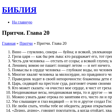
БИБЛИЯ
На главную
Притчи. Глава 20
Главная
»
Притчи
» Притчи. Глава 20
Вино — глумливо, сикера — буйна; и всякий, увлекающи
Гроза царя — как бы рев льва: кто раздражает его, тот гр
Честь для человека — отстать от ссоры; а всякий глупец з
Ленивец зимою не пашет: поищет летом — и нет ничего.
Помыслы в сердце человека — глубокие воды, но челове
Многие хвалят человека за милосердие, но правдивого че
Праведник ходит в своей непорочности: блаженны дети е
Царь, сидящий на престоле суда, разгоняет очами своими 
Кто может сказать: «я очистил мое сердце, я чист от греха
Неодинаковые весы, неодинаковая мера, то и другое — м
Можно узнать даже отрока по занятиям его, чисто ли и пр
Ухо слышащее и глаз видящий — и то и другое создал Гос
Не люби спать, чтобы тебе не обеднеть; держи открытыми 
«Дурно, дурно», говорит покупатель, а когда отойдет, хва