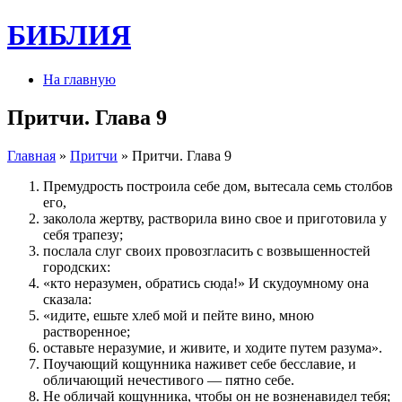
БИБЛИЯ
На главную
Притчи. Глава 9
Главная
»
Притчи
» Притчи. Глава 9
Премудрость построила себе дом, вытесала семь столбов
его,
заколола жертву, растворила вино свое и приготовила у
себя трапезу;
послала слуг своих провозгласить с возвышенностей
городских:
«кто неразумен, обратись сюда!» И скудоумному она
сказала:
«идите, ешьте хлеб мой и пейте вино, мною
растворенное;
оставьте неразумие, и живите, и ходите путем разума».
Поучающий кощунника наживет себе бесславие, и
обличающий нечестивого — пятно себе.
Не обличай кощунника, чтобы он не возненавидел тебя;