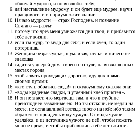
обличай мудрого, и он возлюбит тебя;
дай наставление мудрому, и он будет еще мудрее; научи
правдивого, и он приумножит знание.
Начало мудрости — страх Господень, и познание
Святаго — разум;
потому что чрез меня умножатся дни твои, и прибавится
тебе лет жизни.
если ты мудр, то мудр для себя; и если буен, то один
потерпишь.
Женщина безрассудная, шумливая, глупая и ничего не
знающая
садится у дверей дома своего на стуле, на возвышенных
местах города,
чтобы звать проходящих дорогою, идущих прямо
своими путями:
«кто глуп, обратись сюда!» и скудоумному сказала она:
«воды краденые сладки, и утаенный хлеб приятен».
И он не знает, что мертвецы там, и что в глубине
преисподней зазванные ею. Но ты отскочи, не медли на
месте, не останавливай взгляда твоего на ней; ибо таким
образом ты пройдешь воду чужую. От воды чужой
удаляйся, и из источника чужого не пей, чтобы пожить
многое время, и чтобы прибавились тебе лета жизни.