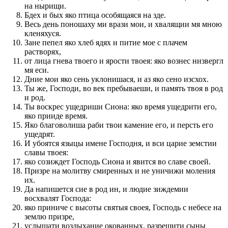
на нырищи.
Бдех и бых яко птица особящаяся на зде.
Весь день поношаху ми врази мои, и хвалящии мя мною
кленяхуся.
Зане пепел яко хлеб ядях и питие мое с плачем
растворях,
от лица гнева твоего и ярости твоея: яко вознес низвергл
мя еси.
Дние мои яко сень уклонишася, и аз яко сено изсхох.
Ты же, Господи, во век пребываеши, и память твоя в род
и род.
Ты воскрес ущедриши Сиона: яко время ущедрити его,
яко прииде время.
Яко благоволиша раби твои камение его, и персть его
ущедрят.
И убоятся языцы имене Господня, и вси царие земстии
славы твоея:
яко созиждет Господь Сиона и явится во славе своей.
Призре на молитву смиренных и не уничижи моления
их.
Да напишется сие в род ин, и людие зиждемии
восхвалят Господа:
яко приниче с высоты святыя своея, Господь с небесе на
землю призре,
услышати воздыхание окованных, разрешити сыны