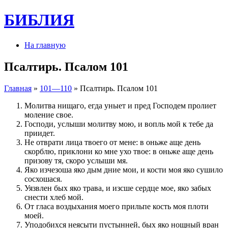
БИБЛИЯ
На главную
Псалтирь. Псалом 101
Главная
»
101—110
» Псалтирь. Псалом 101
Молитва нищаго, егда уныет и пред Господем пролиет
моление свое.
Господи, услыши молитву мою, и вопль мой к тебе да
приидет.
Не отврати лица твоего от мене: в оньже аще день
скорблю, приклони ко мне ухо твое: в оньже аще день
призову тя, скоро услыши мя.
Яко изчезоша яко дым дние мои, и кости моя яко сушило
сосхошася.
Уязвлен бых яко трава, и изсше сердце мое, яко забых
снести хлеб мой.
От гласа воздыхания моего прильпе кость моя плоти
моей.
Уподобихся неясыти пустынней, бых яко нощный вран