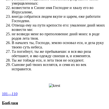
умерщвленных:
возвестити в Сионе имя Господне и хвалу его во
Иерусалиме,
внегда собратися людем вкупе и царем, еже работати
Господеви.
Отвеща ему на пути крепости его: умаление дний моих
возвести ми:
не возведи мене во преполовение дний моих: в роде
родов лета твоя.
В началех ты, Господи, землю основал еси, и дела руку
твоею суть небеса.
Та погибнут, ты же пребываеши: и вся яко риза
обетшают, и яко одежду свиеши я, и изменятся.
Ты же тойжде еси, и лета твоя не оскудеют.
Сынове раб твоих вселятся, и семя их во век
исправится.
101—110
Библия