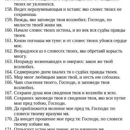
твоих не уклонихся.
Видех неразумевающыя и истаях: яко словес твоих не
сохраниша.
Виждь, яко заповеди твоя возлюбих: Господи, по
милости твоей живи мя.
Начало словес твоих истина, и во век вся судбы правды
твоея.
Князи погнаша мя туне: и от словес твоих убояся сердце
мое.
Возрадуюся аз о словесех твоих, яко обретаяй корысть
многу.
Неправду возненавидех и омерзих: закон же твой
возлюбих.
Седмерицею днем хвалих тя о судбах правды твоея.
Мир мног любящым закон твой, и несть им соблазна.
Чаях спасения твоего, Господи, и заповеди твоя
возлюбих.
Сохрани душа моя свидения твоя и возлюби я зело.
Сохраних заповеди твоя и свидения твоя, яко вси путие
мои пред тобою, Господи.
Да приближится моление мое пред тя, Господи: по
словеси твоему вразуми мя.
Да внидет прошение мое пред тя: Господи, по словеси
твоему избави мя.
Отрыгнут устне мои пение, егда научиши мя