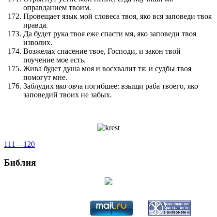
оправданием твоим.
Провещает язык мой словеса твоя, яко вся заповеди твоя
правда.
Да будет рука твоя еже спасти мя, яко заповеди твоя
изволих.
Возжелах спасение твое, Господи, и закон твой
поучение мое есть.
Жива будет душа моя и восхвалит тя: и судбы твоя
помогут мне.
Заблудих яко овча погибшее: взыщи раба твоего, яко
заповедий твоих не забых.
111—120
Библия