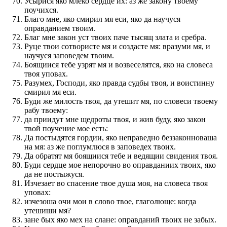
Усырися яко млеко сердце их: аз же закону твоему
поучихся.
Благо мне, яко смирил мя еси, яко да научуся
оправданием твоим.
Благ мне закон уст твоих паче тысящ злата и сребра.
Руце твои сотвористе мя и создасте мя: вразуми мя, и
научуся заповедем твоим.
Боящиися тебе узрят мя и возвеселятся, яко на словеса
твоя уповах.
Разумех, Господи, яко правда судбы твоя, и воистинну
смирил мя еси.
Буди же милость твоя, да утешит мя, по словеси твоему
рабу твоему:
да приидут мне щедроты твоя, и жив буду, яко закон
твой поучение мое есть:
Да постыдятся гордии, яко неправедно беззаконноваша
на мя: аз же поглумлюся в заповедех твоих.
Да обратят мя боящиися тебе и ведящии свидения твоя.
Буди сердце мое непорочно во оправданиих твоих, яко
да не постыжуся.
Изчезает во спасение твое душа моя, на словеса твоя
уповах:
изчезоша очи мои в слово твое, глаголюще: когда
утешиши мя?
зане бых яко мех на слане: оправданий твоих не забых.