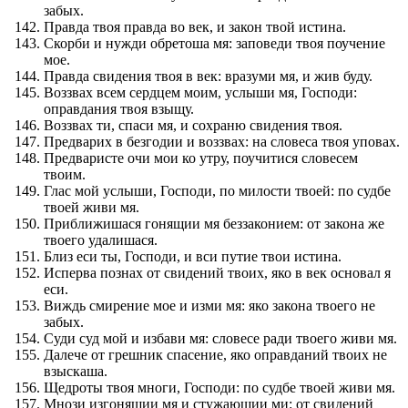
забых.
Правда твоя правда во век, и закон твой истина.
Скорби и нужди обретоша мя: заповеди твоя поучение
мое.
Правда свидения твоя в век: вразуми мя, и жив буду.
Воззвах всем сердцем моим, услыши мя, Господи:
оправдания твоя взыщу.
Воззвах ти, спаси мя, и сохраню свидения твоя.
Предварих в безгодии и воззвах: на словеса твоя уповах.
Предваристе очи мои ко утру, поучитися словесем
твоим.
Глас мой услыши, Господи, по милости твоей: по судбе
твоей живи мя.
Приближишася гонящии мя беззаконием: от закона же
твоего удалишася.
Близ еси ты, Господи, и вси путие твои истина.
Исперва познах от свидений твоих, яко в век основал я
еси.
Виждь смирение мое и изми мя: яко закона твоего не
забых.
Суди суд мой и избави мя: словесе ради твоего живи мя.
Далече от грешник спасение, яко оправданий твоих не
взыскаша.
Щедроты твоя многи, Господи: по судбе твоей живи мя.
Мнози изгонящии мя и стужающии ми: от свидений