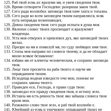
Раб твой есмь аз: вразуми мя, и увем свидения твоя.
Время сотворити Господеви: разориша закон твой.
Сего ради возлюбих заповеди твоя паче злата и топазиа.
Сего ради ко всем заповедем твоим направляхся, всяк
путь неправды возненавидех.
Дивна свидения твоя: сего ради испыта я душа моя.
Явление словес твоих просвещает и вразумляет
младенцы.
Уста моя отверзох и привлекох дух, яко заповедий твоих
желах.
Призри на мя и помилуй мя, по суду любящих имя твое.
Стопы моя направи по словеси твоему, и да не обладает
мною всякое беззаконие:
избави мя от клеветы человеческия, и сохраню заповеди
твоя.
Лице твое просвети на раба твоего и научи мя
оправданием твоим.
Исходища водная изведосте очи мои, понеже не
сохраних закона твоего.
Праведен еси, Господи, и прави суди твои:
заповедал еси правду свидения твоя, и истину зело.
Истаяла мя есть ревность твоя: яко забыша словеса твоя
врази мои.
Разжжено слово твое зело, и раб твой возлюби е.
Юнейший аз есмь и уничижен: оправданий твоих не