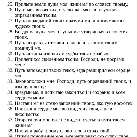
Прильпе земли душа моя: живи мя по словеси твоему.
Пути моя возвестих, и услышал мя еси: научи мя
оправданием твоим.
Путь оправданий твоих вразуми ми, и поглумлюся в
чудесех твоих.
Воздрема душа моя от уныния: утверди мя в словесех
твоих.
Путь неправды отстави от мене и законом твоим
помилуй мя.
Путь истины изволих и судбы твоя не забых.
Прилепихся свидением твоим, Господи, не посрами
мене.
Путь заповедий твоих текох, егда разширил еси сердце
мое.
Законоположи мне, Господи, путь оправданий твоих, и
взыщу и выну:
вразуми мя, и испытаю закон твой и сохраню и всем
сердцем моим.
Настави мя на стезю заповедий твоих, яко тую восхотех.
Приклони сердце мое во свидения твоя, а не в
лихоимство.
Отврати очи мои еже не видети суеты: в пути твоем
живи мя.
Постави рабу твоему слово твое в страх твой.
Отими поношение мое, еже непщевах: яко судбы твоя