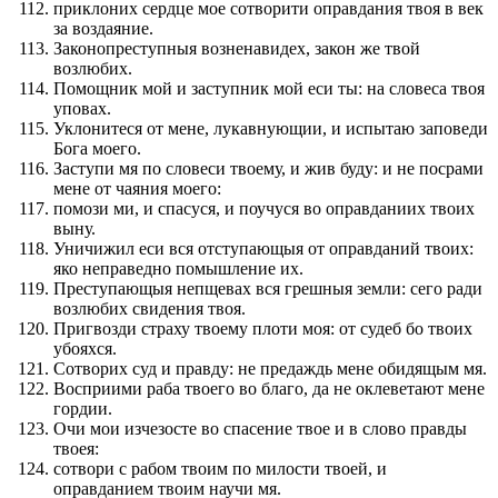
приклоних сердце мое сотворити оправдания твоя в век
за воздаяние.
Законопреступныя возненавидех, закон же твой
возлюбих.
Помощник мой и заступник мой еси ты: на словеса твоя
уповах.
Уклонитеся от мене, лукавнующии, и испытаю заповеди
Бога моего.
Заступи мя по словеси твоему, и жив буду: и не посрами
мене от чаяния моего:
помози ми, и спасуся, и поучуся во оправданиих твоих
выну.
Уничижил еси вся отступающыя от оправданий твоих:
яко неправедно помышление их.
Преступающыя непщевах вся грешныя земли: сего ради
возлюбих свидения твоя.
Пригвозди страху твоему плоти моя: от судеб бо твоих
убояхся.
Сотворих суд и правду: не предаждь мене обидящым мя.
Восприими раба твоего во благо, да не оклеветают мене
гордии.
Очи мои изчезосте во спасение твое и в слово правды
твоея:
сотвори с рабом твоим по милости твоей, и
оправданием твоим научи мя.