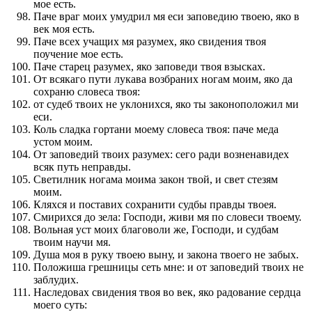
мое есть.
Паче враг моих умудрил мя еси заповедию твоею, яко в
век моя есть.
Паче всех учащих мя разумех, яко свидения твоя
поучение мое есть.
Паче старец разумех, яко заповеди твоя взысках.
От всякаго пути лукава возбраних ногам моим, яко да
сохраню словеса твоя:
от судеб твоих не уклонихся, яко ты законоположил ми
еси.
Коль сладка гортани моему словеса твоя: паче меда
устом моим.
От заповедий твоих разумех: сего ради возненавидех
всяк путь неправды.
Светилник ногама моима закон твой, и свет стезям
моим.
Кляхся и поставих сохранити судбы правды твоея.
Смирихся до зела: Господи, живи мя по словеси твоему.
Вольная уст моих благоволи же, Господи, и судбам
твоим научи мя.
Душа моя в руку твоею выну, и закона твоего не забых.
Положиша грешницы сеть мне: и от заповедий твоих не
заблудих.
Наследовах свидения твоя во век, яко радование сердца
моего суть: