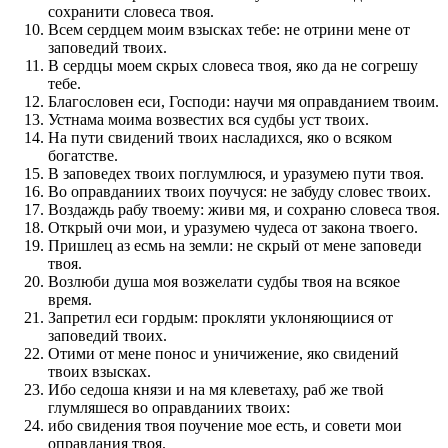
сохранити словеса твоя.
Всем сердцем моим взысках тебе: не отрини мене от
заповедий твоих.
В сердцы моем скрых словеса твоя, яко да не согрешу
тебе.
Благословен еси, Господи: научи мя оправданием твоим.
Устнама моима возвестих вся судбы уст твоих.
На пути свидений твоих насладихся, яко о всяком
богатстве.
В заповедех твоих поглумлюся, и уразумею пути твоя.
Во оправданиих твоих поучуся: не забуду словес твоих.
Воздаждь рабу твоему: живи мя, и сохраню словеса твоя.
Открый очи мои, и уразумею чудеса от закона твоего.
Пришлец аз есмь на земли: не скрый от мене заповеди
твоя.
Возлюби душа моя возжелати судбы твоя на всякое
время.
Запретил еси гордым: прокляти уклоняющиися от
заповедий твоих.
Отими от мене понос и уничижение, яко свидений
твоих взысках.
Ибо седоша князи и на мя клеветаху, раб же твой
глумляшеся во оправданиих твоих:
ибо свидения твоя поучение мое есть, и совети мои
оправдания твоя.