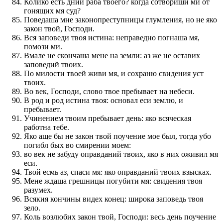
Колико есть дний раба твоего? когда сотвориши ми от
гонящих мя суд?
Поведаша мне законопреступницы глумления, но не яко
закон твой, Господи.
Вся заповеди твоя истина: неправедно погнаша мя,
помози ми.
Вмале не скончаша мене на земли: аз же не оставих
заповедий твоих.
По милости твоей живи мя, и сохраню свидения уст
твоих.
Во век, Господи, слово твое пребывает на небеси.
В род и род истина твоя: основал еси землю, и
пребывает.
Учинением твоим пребывает день: яко всяческая
работна тебе.
Яко аще бы не закон твой поучение мое был, тогда убо
погибл бых во смирении моем:
во век не забуду оправданий твоих, яко в них оживил мя
еси.
Твой есмь аз, спаси мя: яко оправданий твоих взысках.
Мене ждаша грешницы погубити мя: свидения твоя
разумех.
Всякия кончины видех конец: широка заповедь твоя
зело.
Коль возлюбих закон твой, Господи: весь день поучение