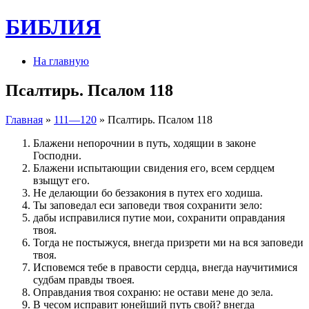
БИБЛИЯ
На главную
Псалтирь. Псалом 118
Главная
»
111—120
» Псалтирь. Псалом 118
Блажени непорочнии в путь, ходящии в законе
Господни.
Блажени испытающии свидения его, всем сердцем
взыщут его.
Не делающии бо беззакония в путех его ходиша.
Ты заповедал еси заповеди твоя сохранити зело:
дабы исправилися путие мои, сохранити оправдания
твоя.
Тогда не постыжуся, внегда призрети ми на вся заповеди
твоя.
Исповемся тебе в правости сердца, внегда научитимися
судбам правды твоея.
Оправдания твоя сохраню: не остави мене до зела.
В чесом исправит юнейший путь свой? внегда