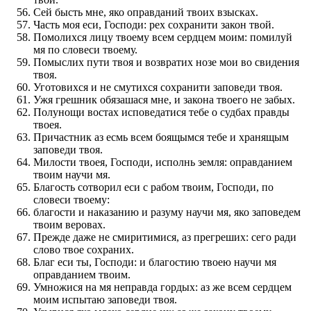
Сей бысть мне, яко оправданий твоих взысках.
Часть моя еси, Господи: рех сохранити закон твой.
Помолихся лицу твоему всем сердцем моим: помилуй
мя по словеси твоему.
Помыслих пути твоя и возвратих нозе мои во свидения
твоя.
Уготовихся и не смутихся сохранити заповеди твоя.
Ужя грешник обязашася мне, и закона твоего не забых.
Полунощи востах исповедатися тебе о судбах правды
твоея.
Причастник аз есмь всем боящымся тебе и хранящым
заповеди твоя.
Милости твоея, Господи, исполнь земля: оправданием
твоим научи мя.
Благость сотворил еси с рабом твоим, Господи, по
словеси твоему:
благости и наказанию и разуму научи мя, яко заповедем
твоим веровах.
Прежде даже не смиритимися, аз прегреших: сего ради
слово твое сохраних.
Благ еси ты, Господи: и благостию твоею научи мя
оправданием твоим.
Умножися на мя неправда гордых: аз же всем сердцем
моим испытаю заповеди твоя.