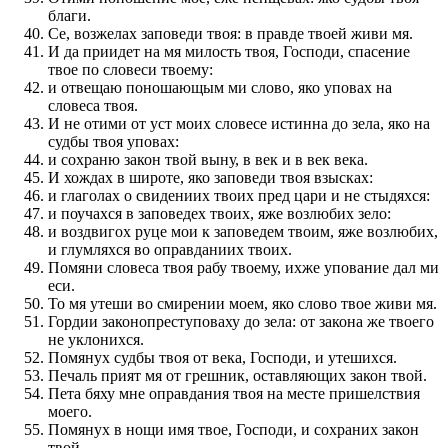
благи.
Се, возжелах заповеди твоя: в правде твоей живи мя.
И да приидет на мя милость твоя, Господи, спасение
твое по словеси твоему:
и отвещаю поношающым ми слово, яко уповах на
словеса твоя.
И не отими от уст моих словесе истинна до зела, яко на
судбы твоя уповах:
и сохраню закон твой выну, в век и в век века.
И хождах в широте, яко заповеди твоя взысках:
и глаголах о свидениих твоих пред цари и не стыдяхся:
и поучахся в заповедех твоих, яже возлюбих зело:
и воздвигох руце мои к заповедем твоим, яже возлюбих,
и глумляхся во оправданиих твоих.
Помяни словеса твоя рабу твоему, ихже упование дал ми
еси.
То мя утеши во смирении моем, яко слово твое живи мя.
Гордии законопреступоваху до зела: от закона же твоего
не уклонихся.
Помянух судбы твоя от века, Господи, и утешихся.
Печаль прият мя от грешник, оставляющих закон твой.
Пета бяху мне оправдания твоя на месте пришелствия
моего.
Помянух в нощи имя твое, Господи, и сохраних закон
твой.