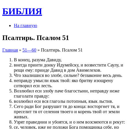
БИБЛИЯ
На главную
Псалтирь. Псалом 51
Главная
»
51—60
» Псалтирь. Псалом 51
В конец, разума Давиду,
внегда приити доику Идумейску, и возвестити Cаулу, и
рещи ему: прииде Давид в дом Авимелехов.
Что хвалишися во злобе, сильне? беззаконие весь день.
неправду умысли язык твой: яко бритву изощрену
сотворил еси лесть.
Возлюбил еси злобу паче благостыни, неправду неже
глаголати правду:
возлюбил еси вся глаголы потопныя, язык льстив.
Сего ради Бог разрушит тя до конца: восторгнет тя, и
преселит тя от селения твоего и корень твой от земли
живых.
Узрят праведнии и убоятся, и о нем возсмеются и рекут:
се, человек, иже не положи Бога помощника себе, но