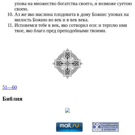
упова на множество богатства своего, и возможе суетою
своею.
Аз же яко маслина плодовита в дому Божии: уповах на
милость Божию во век и в век века.
Исповемся тебе в век, яко сотворил еси: и терплю имя
твое, яко благо пред преподобными твоими.
51—60
Библия