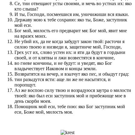
Се, тии отвещают усты своими, и мечь во устнах их: яко
кто слыша?
И ты, Господи, посмеешися им, уничижиши вся языки.
Державу мою к тебе сохраню: яко ты, Боже, заступник
мой еси.
Бог мой, милость его предварит мя: Бог мой, явит мне
на вразех моих.
Не убий их, да не когда забудут закон твой: расточи я
силою твоею и низведи я, защитниче мой, Господи,
Грех уст их, слово устен их: и яти да будут в гордыни
своей, и от клятвы и лжи возвестятся в кончине,
во гневе кончины, и не будут: и уведят, яко Бог
владычествует Иаковом и концы земли.
Возвратятся на вечер, и взалчут яко пес, и обыдут град:
тии разыдутся ясти: аще ли же не насытятся, и
поропщут.
Аз же воспою силу твою и возрадуюся заутра о милости
твоей: яко был еси заступник мой и прибежище мое в
день скорби моея.
Помощник мой еси, тебе пою: яко Бог заступник мой
еси, Боже мой, милость моя.