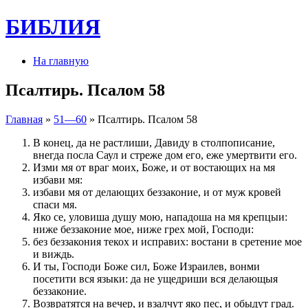
БИБЛИЯ
На главную
Псалтирь. Псалом 58
Главная
»
51—60
» Псалтирь. Псалом 58
В конец, да не растлиши, Давиду в столпописание,
внегда посла Саул и стреже дом его, еже умертвити его.
Изми мя от враг моих, Боже, и от востающих на мя
избави мя:
избави мя от делающих беззаконие, и от муж кровей
спаси мя.
Яко се, уловиша душу мою, нападоша на мя крепцыи:
ниже беззаконие мое, ниже грех мой, Господи:
без беззакония текох и исправих: востани в сретение мое
и виждь.
И ты, Господи Боже сил, Боже Израилев, вонми
посетити вся языки: да не ущедриши вся делающыя
беззаконие.
Возвратятся на вечер, и взалчут яко пес, и обыдут град.