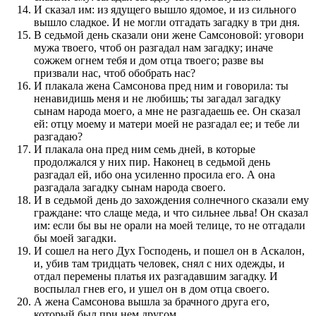
И сказал им: из ядущего вышло ядомое, и из сильного
вышло сладкое. И не могли отгадать загадку в три дня.
В седьмой день сказали они жене Самсоновой: уговори
мужа твоего, чтоб он разгадал нам загадку; иначе
сожжем огнем тебя и дом отца твоего; разве вы
призвали нас, чтоб обобрать нас?
И плакала жена Самсонова пред ним и говорила: ты
ненавидишь меня и не любишь; ты загадал загадку
сынам народа моего, а мне не разгадаешь ее. Он сказал
ей: отцу моему и матери моей не разгадал ее; и тебе ли
разгадаю?
И плакала она пред ним семь дней, в которые
продолжался у них пир. Наконец в седьмой день
разгадал ей, ибо она усиленно просила его. А она
разгадала загадку сынам народа своего.
И в седьмой день до захождения солнечного сказали ему
граждане: что слаще меда, и что сильнее льва! Он сказал
им: если бы вы не орали на моей телице, то не отгадали
бы моей загадки.
И сошел на него Дух Господень, и пошел он в Аскалон,
и, убив там тридцать человек, снял с них одежды, и
отдал перемены платья их разгадавшим загадку. И
воспылал гнев его, и ушел он в дом отца своего.
А жена Самсонова вышла за брачного друга его,
который был при нем другом.