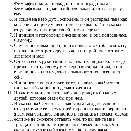
Фимнафу, и когда подходили к виноградникам
Фимнафским, вот, молодой лев рыкая идет навстречу
ему.
И сошел на него Дух Господень, и он растерзал льва как
козленка; а в руке у него ничего не было. И не сказал
отцу своему и матери своей, что он сделал.
И пришел и поговорил с женщиною, и она понравилась
Самсону.
Спустя несколько дней, опять пошел он, чтобы взять ее,
и зашел посмотреть труп льва, и вот, рой пчел в трупе
львином и мед.
Он взял его в руки свои и пошел, и ел дорогою; и когда
пришел к отцу своему и матери своей, дал и им, и они
ели; но не сказал им, что из львиного трупа взял мед
сей.
И пришел отец его к женщине, и сделал там Самсон
пир, как обыкновенно делают женихи.
И как там увидели его, выбрали тридцать брачных
друзей, которые были бы при нем.
И сказал им Самсон: загадаю я вам загадку; если вы
отгадаете мне ее в семь дней пира и отгадаете верно, то
я дам вам тридцать синдонов и тридцать перемен одежд;
если же не сможете отгадать мне, то вы дайте мне
тридцать синдонов и тридцать перемен одежд. Они
сказали ему: загадай загадку твою, послушаем.