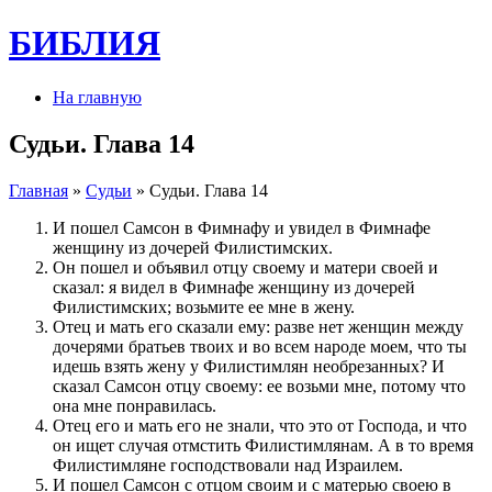
БИБЛИЯ
На главную
Судьи. Глава 14
Главная
»
Судьи
» Судьи. Глава 14
И пошел Самсон в Фимнафу и увидел в Фимнафе
женщину из дочерей Филистимских.
Он пошел и объявил отцу своему и матери своей и
сказал: я видел в Фимнафе женщину из дочерей
Филистимских; возьмите ее мне в жену.
Отец и мать его сказали ему: разве нет женщин между
дочерями братьев твоих и во всем народе моем, что ты
идешь взять жену у Филистимлян необрезанных? И
сказал Самсон отцу своему: ее возьми мне, потому что
она мне понравилась.
Отец его и мать его не знали, что это от Господа, и что
он ищет случая отмстить Филистимлянам. А в то время
Филистимляне господствовали над Израилем.
И пошел Самсон с отцом своим и с матерью своею в