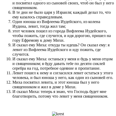
и посвятил одного из сыновей своих, чтоб он был у него
священником.
В те дни не было царя у Израиля; каждый делал то, что
ему казалось справедливым.
Один юноша из Вифлеема Иудейского, из колена
Иудина, левит, тогда жил там;
этот человек пошел из города Вифлеема Иудейского,
чтобы пожить, где случится, и идя дорогою, пришел на
гору Ефремову к дому Михи.
И сказал ему Миха: откуда ты идешь? Он сказал ему: я
левит из Вифлеема Иудейского и иду пожить, где
случится.
И сказал ему Миха: останься у меня и будь у меня отцом
и священником; я буду давать тебе по десяти сиклей
серебра на год, потребное одеяние и пропитание.
Левит пошел к нему и согласился левит остаться у этого
человека, и был юноша у него, как один из сыновей его.
Миха посвятил левита, и этот юноша был у него
священником и жил в доме у Михи.
И сказал Миха: теперь я знаю, что Господь будет мне
благотворить, потому что левит у меня священником.