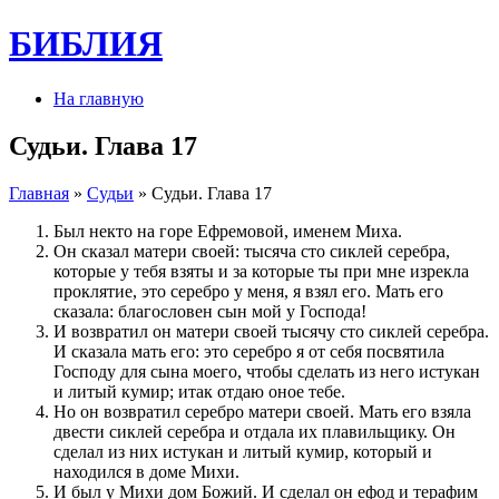
БИБЛИЯ
На главную
Судьи. Глава 17
Главная
»
Судьи
» Судьи. Глава 17
Был некто на горе Ефремовой, именем Миха.
Он сказал матери своей: тысяча сто сиклей серебра,
которые у тебя взяты и за которые ты при мне изрекла
проклятие, это серебро у меня, я взял его. Мать его
сказала: благословен сын мой у Господа!
И возвратил он матери своей тысячу сто сиклей серебра.
И сказала мать его: это серебро я от себя посвятила
Господу для сына моего, чтобы сделать из него истукан
и литый кумир; итак отдаю оное тебе.
Но он возвратил серебро матери своей. Мать его взяла
двести сиклей серебра и отдала их плавильщику. Он
сделал из них истукан и литый кумир, который и
находился в доме Михи.
И был у Михи дом Божий. И сделал он ефод и терафим