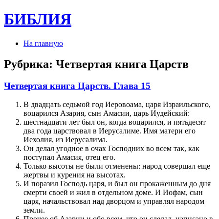
БИБЛИЯ
На главную
Рубрика:
Четвертая книга Царств
Четвертая книга Царств. Глава 15
В двадцать седьмой год Иеровоама, царя Израильского,
воцарился Азария, сын Амасии, царь Иудейский:
шестнадцати лет был он, когда воцарился, и пятьдесят
два года царствовал в Иерусалиме. Имя матери его
Иехолия, из Иерусалима.
Он делал угодное в очах Господних во всем так, как
поступал Амасия, отец его.
Только высоты не были отменены: народ совершал еще
жертвы и курения на высотах.
И поразил Господь царя, и был он прокаженным до дня
смерти своей и жил в отдельном доме. И Иофам, сын
царя, начальствовал над дворцом и управлял народом
земли.
Прочее об Азарии и обо всем, что он сделал, написано в