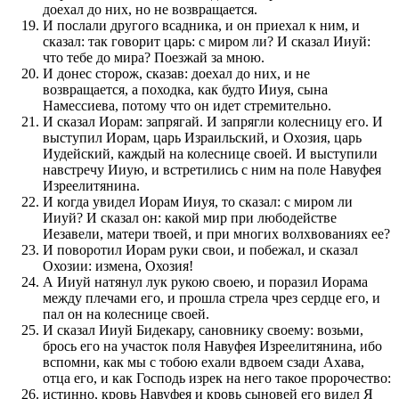
доехал до них, но не возвращается.
И послали другого всадника, и он приехал к ним, и
сказал: так говорит царь: с миром ли? И сказал Ииуй:
что тебе до мира? Поезжай за мною.
И донес сторож, сказав: доехал до них, и не
возвращается, а походка, как будто Ииуя, сына
Намессиева, потому что он идет стремительно.
И сказал Иорам: запрягай. И запрягли колесницу его. И
выступил Иорам, царь Израильский, и Охозия, царь
Иудейский, каждый на колеснице своей. И выступили
навстречу Ииую, и встретились с ним на поле Навуфея
Изреелитянина.
И когда увидел Иорам Ииуя, то сказал: с миром ли
Ииуй? И сказал он: какой мир при любодействе
Иезавели, матери твоей, и при многих волхвованиях ее?
И поворотил Иорам руки свои, и побежал, и сказал
Охозии: измена, Охозия!
А Ииуй натянул лук рукою своею, и поразил Иорама
между плечами его, и прошла стрела чрез сердце его, и
пал он на колеснице своей.
И сказал Ииуй Бидекару, сановнику своему: возьми,
брось его на участок поля Навуфея Изреелитянина, ибо
вспомни, как мы с тобою ехали вдвоем сзади Ахава,
отца его, и как Господь изрек на него такое пророчество:
истинно, кровь Навуфея и кровь сыновей его видел Я