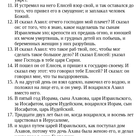
И устремил на него Елисей взор свой, и так оставался до
того, что привел его в смущение; и заплакал человек
Божий.
И сказал Азаил: отчего господин мой плачет? И сказал
он: от того, что я знаю, какое наделаешь ты сынам
Израилевым зло; крепости их предашь огню, и юношей
их мечом умертвишь, и грудных детей их побьешь, и
беременных женщин у них разрубишь.
И сказал Азаил: что такое раб твой, пес, чтобы мог
сделать такое большое дело? И сказал Елисей: указал
мне Господь в тебе царя Сирии.
И пошел он от Елисея, и пришел к государю своему. И
сказал ему этот: что говорил тебе Елисей? И сказал: он
говорил мне, что ты выздоровеешь.
А на другой день он взял одеяло, намочил его водою, и
положил на лице его, и он умер. И воцарился Азаил
вместо него.
В пятый год Иорама, сына Ахавова, царя Израильского,
за Иосафатом, царем Иудейским, воцарился Иорам, сын
Иосафатов, царь Иудейский.
Тридцати двух лет был он, когда воцарился, и восемь лет
царствовал в Иерусалиме,
и ходил путем царей Израильских, как поступал дом
Ахавов, потому что дочь Ахава была женою его, и делал