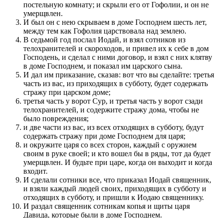
постельную комнату; и скрыли его от Гофолии, и он не
умерщвлен.
И был он с нею скрываем в доме Господнем шесть лет,
между тем как Гофолия царствовала над землею.
В седьмой год послал Иодай, и взял сотников из
телохранителей и скороходов, и привел их к себе в дом
Господень, и сделал с ними договор, и взял с них клятву
в доме Господнем, и показал им царского сына.
И дал им приказание, сказав: вот что вы сделайте: третья
часть из вас, из приходящих в субботу, будет содержать
стражу при царском доме;
третья часть у ворот Сур, и третья часть у ворот сзади
телохранителей, и содержите стражу дома, чтобы не
было повреждения;
и две части из вас, из всех отходящих в субботу, будут
содержать стражу при доме Господнем для царя;
и окружите царя со всех сторон, каждый с оружием
своим в руке своей; и кто вошел бы в ряды, тот да будет
умерщвлен. И будьте при царе, когда он выходит и когда
входит.
И сделали сотники все, что приказал Иодай священник,
и взяли каждый людей своих, приходящих в субботу и
отходящих в субботу, и пришли к Иодаю священнику.
И раздал священник сотникам копья и щиты царя
Давида, которые были в доме Господнем.