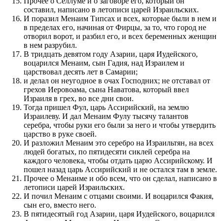
Прочее о Селлуме и о заговоре его, который он
составил, написано в летописи царей Израильских.
И поразил Менаим Типсах и всех, которые были в нем и
в пределах его, начиная от Фирцы, за то, что город не
отворил ворот, и разбил его, и всех беременных женщин
в нем разрубил.
В тридцать девятом году Азарии, царя Иудейского,
воцарился Менаим, сын Гадия, над Израилем и
царствовал десять лет в Самарии;
и делал он неугодное в очах Господних; не отставал от
грехов Иеровоама, сына Наватова, который ввел
Израиля в грех, во все дни свои.
Тогда пришел Фул, царь Ассирийский, на землю
Израилеву. И дал Менаим Фулу тысячу талантов
серебра, чтобы руки его были за него и чтобы утвердить
царство в руке своей.
И разложил Менаим это серебро на Израильтян, на всех
людей богатых, по пятидесяти сиклей серебра на
каждого человека, чтобы отдать царю Ассирийскому. И
пошел назад царь Ассирийский и не остался там в земле.
Прочее о Менаиме и обо всем, что он сделал, написано в
летописи царей Израильских.
И почил Менаим с отцами своими. И воцарился Факия,
сын его, вместо него.
В пятидесятый год Азарии, царя Иудейского, воцарился