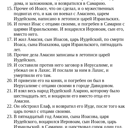
дома, и заложников, и возвратился в Самарию.
Прочее об Иоасе, что он сделал, и о мужественных
подвигах его, и как он воевал с Амасиею, царем
Иудейским, написано в летописи царей Израильских.
И почил Иоас с отцами своими, и погребен в Самарии с
царями Израильскими. И воцарился Иеровоам, сын его,
вместо него.
И жил Амасия, сын Иоасов, царь Иудейский, по смерти
Иоаса, сына Иоахазова, царя Израильского, пятнадцать
лет.
Прочие дела Амасии записаны в летописи царей
Иудейских.
И составили против него заговор в Иерусалиме, и
убежал он в Лахис. И послали за ним в Лахис, и
умертвили его там.
И привезли его на конях, и погребен он был в
Иерусалиме с отцами своими в городе Давидовом.
И взял весь народ Иудейский Азарию, которому было
шестнадцать лет, и воцарили его вместо отца его
Амасии.
Он обстроил Елаф, и возвратил его Иуде, после того как
царь почил с отцами своими.
В пятнадцатый год Амасии, сына Иоасова, царя
Иудейского, воцарился Иеровоам, сын Иоасов, царь
Израильский, в Самарии, и царствовал сорок один год,