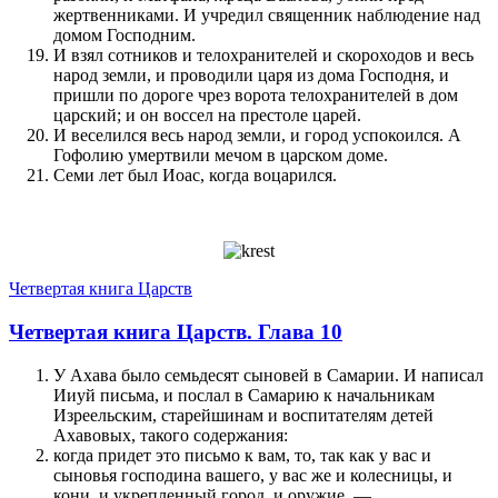
жертвенниками. И учредил священник наблюдение над
домом Господним.
И взял сотников и телохранителей и скороходов и весь
народ земли, и проводили царя из дома Господня, и
пришли по дороге чрез ворота телохранителей в дом
царский; и он воссел на престоле царей.
И веселился весь народ земли, и город успокоился. А
Гофолию умертвили мечом в царском доме.
Семи лет был Иоас, когда воцарился.
Четвертая книга Царств
Четвертая книга Царств. Глава 10
У Ахава было семьдесят сыновей в Самарии. И написал
Ииуй письма, и послал в Самарию к начальникам
Изреельским, старейшинам и воспитателям детей
Ахавовых, такого содержания:
когда придет это письмо к вам, то, так как у вас и
сыновья господина вашего, у вас же и колесницы, и
кони, и укрепленный город, и оружие, —