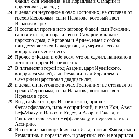
Факия, сын Менаима, над Израилем в Самарии и
царствовал два года;
и делал он неугодное в очах Господних; не отставал от
грехов Иеровоама, сына Наватова, который ввел
Израиля в грех.
И составил против него заговор Факей, сын Ремалии,
сановник его, и поразил его в Самарии в палате
царского дома, с Арговом и Арием, имея с собою
пятьдесят человек Галаадитян, и умертвил его, и
воцарился вместо него.
Прочее о Факии и обо всем, что он сделал, написано в
летописи царей Израильских.
В пятьдесят второй год Азарии, царя Иудейского,
воцарился Факей, сын Ремалии, над Израилем в
Самарии и царствовал двадцать лет;
и делал он неугодное в очах Господних: не отставал от
грехов Иеровоама, сына Наватова, который ввел
Израиля в грех.
Во дни Факея, царя Израильского, пришел
Феглаффелласар, царь Ассирийский, и взял Ион, Авел-
Беф-Мааху, и Ианох, и Кедес, и Асор, и Галаад, и
Галилею, всю землю Неффалимову, и переселил их в
Ассирию.
И составил заговор Осия, сын Илы, против Факея, сына
Ремалиина, и поразил его, и умертвил его, и воцарился