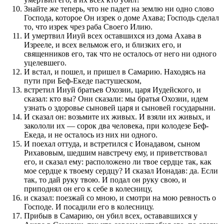
Знайте же теперь, что не падет на землю ни одно слово
Господа, которое Он изрек о доме Ахава; Господь сделал
то, что изрек чрез раба Своего Илию.
И умертвил Ииуй всех оставшихся из дома Ахава в
Изрееле, и всех вельмож его, и близких его, и
священников его, так что не осталось от него ни одного
уцелевшего.
И встал, и пошел, и пришел в Самарию. Находясь на
пути при Беф-Екеде пастушеском,
встретил Ииуй братьев Охозии, царя Иудейского, и
сказал: кто вы? Они сказали: мы братья Охозии, идем
узнать о здоровье сыновей царя и сыновей государыни.
И сказал он: возьмите их живых. И взяли их живых, и
закололи их — сорок два человека, при колодезе Беф-
Екеда, и не осталось из них ни одного.
И поехал оттуда, и встретился с Ионадавом, сыном
Рихавовым, шедшим навстречу ему, и приветствовал
его, и сказал ему: расположено ли твое сердце так, как
мое сердце к твоему сердцу? И сказал Ионадав: да. Если
так, то дай руку твою. И подал он руку свою, и
приподнял он его к себе в колесницу,
и сказал: поезжай со мною, и смотри на мою ревность о
Господе. И посадили его в колесницу.
Прибыв в Самарию, он убил всех, остававшихся у