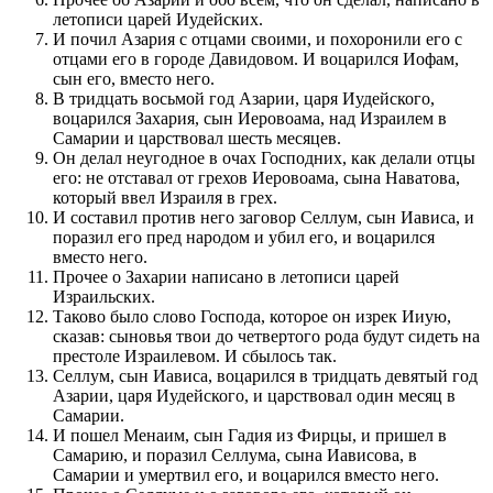
летописи царей Иудейских.
И почил Азария с отцами своими, и похоронили его с
отцами его в городе Давидовом. И воцарился Иофам,
сын его, вместо него.
В тридцать восьмой год Азарии, царя Иудейского,
воцарился Захария, сын Иеровоама, над Израилем в
Самарии и царствовал шесть месяцев.
Он делал неугодное в очах Господних, как делали отцы
его: не отставал от грехов Иеровоама, сына Наватова,
который ввел Израиля в грех.
И составил против него заговор Селлум, сын Иависа, и
поразил его пред народом и убил его, и воцарился
вместо него.
Прочее о Захарии написано в летописи царей
Израильских.
Таково было слово Господа, которое он изрек Ииую,
сказав: сыновья твои до четвертого рода будут сидеть на
престоле Израилевом. И сбылось так.
Селлум, сын Иависа, воцарился в тридцать девятый год
Азарии, царя Иудейского, и царствовал один месяц в
Самарии.
И пошел Менаим, сын Гадия из Фирцы, и пришел в
Самарию, и поразил Селлума, сына Иависова, в
Самарии и умертвил его, и воцарился вместо него.