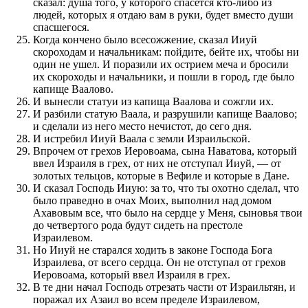
сказал: душа того, у которого спасется кто-либо из
людей, которых я отдаю вам в руки, будет вместо души
спасшегося.
Когда кончено было всесожжение, сказал Ииуй
скороходам и начальникам: пойдите, бейте их, чтобы ни
один не ушел. И поразили их острием меча и бросили
их скороходы и начальники, и пошли в город, где было
капище Ваалово.
И вынесли статуи из капища Ваалова и сожгли их.
И разбили статую Ваала, и разрушили капище Ваалово;
и сделали из него место нечистот, до сего дня.
И истребил Ииуй Ваала с земли Израильской.
Впрочем от грехов Иеровоама, сына Наватова, который
ввел Израиля в грех, от них не отступал Ииуй, — от
золотых тельцов, которые в Вефиле и которые в Дане.
И сказал Господь Ииую: за то, что ты охотно сделал, что
было праведно в очах Моих, выполнил над домом
Ахавовым все, что было на сердце у Меня, сыновья твои
до четвертого рода будут сидеть на престоле
Израилевом.
Но Ииуй не старался ходить в законе Господа Бога
Израилева, от всего сердца. Он не отступал от грехов
Иеровоама, который ввел Израиля в грех.
В те дни начал Господь отрезать части от Израильтян, и
поражал их Азаил во всем пределе Израилевом,