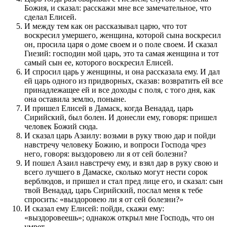
Божия, и сказал: расскажи мне все замечательное, что
сделал Елисей.
И между тем как он рассказывал царю, что тот
воскресил умершего, женщина, которой сына воскресил
он, просила царя о доме своем и о поле своем. И сказал
Гиезий: господин мой царь, это та самая женщина и тот
самый сын ее, которого воскресил Елисей.
И спросил царь у женщины, и она рассказала ему. И дал
ей царь одного из придворных, сказав: возвратить ей все
принадлежащее ей и все доходы с поля, с того дня, как
она оставила землю, поныне.
И пришел Елисей в Дамаск, когда Венадад, царь
Сирийский, был болен. И донесли ему, говоря: пришел
человек Божий сюда.
И сказал царь Азаилу: возьми в руку твою дар и пойди
навстречу человеку Божию, и вопроси Господа чрез
него, говоря: выздоровею ли я от сей болезни?
И пошел Азаил навстречу ему, и взял дар в руку свою и
всего лучшего в Дамаске, сколько могут нести сорок
верблюдов, и пришел и стал пред лице его, и сказал: сын
твой Венадад, царь Сирийский, послал меня к тебе
спросить: «выздоровею ли я от сей болезни?»
И сказал ему Елисей: пойди, скажи ему:
«выздоровеешь»; однакож открыл мне Господь, что он
умрет.