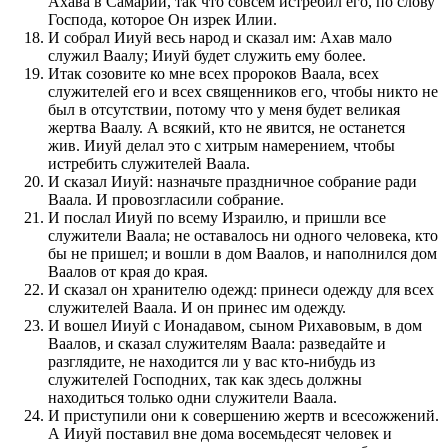
Ахава в Самарии, так что совсем истребил его, по слову
Господа, которое Он изрек Илии.
И собрал Ииуй весь народ и сказал им: Ахав мало
служил Ваалу; Ииуй будет служить ему более.
Итак созовите ко мне всех пророков Ваала, всех
служителей его и всех священников его, чтобы никто не
был в отсутствии, потому что у меня будет великая
жертва Ваалу. А всякий, кто не явится, не останется
жив. Ииуй делал это с хитрым намерением, чтобы
истребить служителей Ваала.
И сказал Ииуй: назначьте праздничное собрание ради
Ваала. И провозгласили собрание.
И послал Ииуй по всему Израилю, и пришли все
служители Ваала; не оставалось ни одного человека, кто
бы не пришел; и вошли в дом Ваалов, и наполнился дом
Ваалов от края до края.
И сказал он хранителю одежд: принеси одежду для всех
служителей Ваала. И он принес им одежду.
И вошел Ииуй с Ионадавом, сыном Рихавовым, в дом
Ваалов, и сказал служителям Ваала: разведайте и
разглядите, не находится ли у вас кто-нибудь из
служителей Господних, так как здесь должны
находиться только одни служители Ваала.
И приступили они к совершению жертв и всесожжений.
А Ииуй поставил вне дома восемьдесят человек и