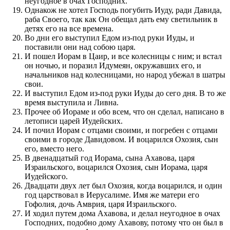
неугодное в очах Господних.
Однакож не хотел Господь погубить Иуду, ради Давида,
раба Своего, так как Он обещал дать ему светильник в
детях его на все времена.
Во дни его выступил Едом из-под руки Иуды, и
поставили они над собою царя.
И пошел Иорам в Цаир, и все колесницы с ним; и встал
он ночью, и поразил Идумеян, окружавших его, и
начальников над колесницами, но народ убежал в шатры
свои.
И выступил Едом из-под руки Иуды до сего дня. В то же
время выступила и Ливна.
Прочее об Иораме и обо всем, что он сделал, написано в
летописи царей Иудейских.
И почил Иорам с отцами своими, и погребен с отцами
своими в городе Давидовом. И воцарился Охозия, сын
его, вместо него.
В двенадцатый год Иорама, сына Ахавова, царя
Израильского, воцарился Охозия, сын Иорама, царя
Иудейского.
Двадцати двух лет был Охозия, когда воцарился, и один
год царствовал в Иерусалиме. Имя же матери его
Гофолия, дочь Амврия, царя Израильского.
И ходил путем дома Ахавова, и делал неугодное в очах
Господних, подобно дому Ахавову, потому что он был в