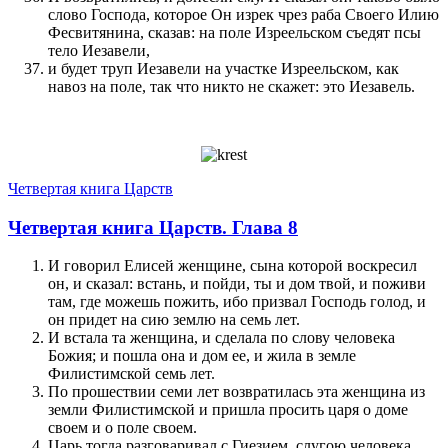
слово Господа, которое Он изрек чрез раба Своего Илию
Фесвитянина, сказав: на поле Изреельском съедят псы
тело Иезавели,
и будет труп Иезавели на участке Изреельском, как
навоз на поле, так что никто не скажет: это Иезавель.
Четвертая книга Царств
Четвертая книга Царств. Глава 8
И говорил Елисей женщине, сына которой воскресил
он, и сказал: встань, и пойди, ты и дом твой, и поживи
там, где можешь пожить, ибо призвал Господь голод, и
он придет на сию землю на семь лет.
И встала та женщина, и сделала по слову человека
Божия; и пошла она и дом ее, и жила в земле
Филистимской семь лет.
По прошествии семи лет возвратилась эта женщина из
земли Филистимской и пришла просить царя о доме
своем и о поле своем.
Царь тогда разговаривал с Гиезием, слугою человека