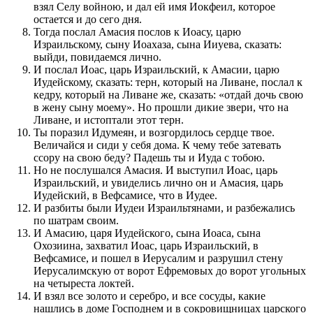
взял Селу войною, и дал ей имя Иокфеил, которое
остается и до сего дня.
Тогда послал Амасия послов к Иоасу, царю
Израильскому, сыну Иоахаза, сына Ииуева, сказать:
выйди, повидаемся лично.
И послал Иоас, царь Израильский, к Амасии, царю
Иудейскому, сказать: терн, который на Ливане, послал к
кедру, который на Ливане же, сказать: «отдай дочь свою
в жену сыну моему». Но прошли дикие звери, что на
Ливане, и истоптали этот терн.
Ты поразил Идумеян, и возгордилось сердце твое.
Величайся и сиди у себя дома. К чему тебе затевать
ссору на свою беду? Падешь ты и Иуда с тобою.
Но не послушался Амасия. И выступил Иоас, царь
Израильский, и увиделись лично он и Амасия, царь
Иудейский, в Вефсамисе, что в Иудее.
И разбиты были Иудеи Израильтянами, и разбежались
по шатрам своим.
И Амасию, царя Иудейского, сына Иоаса, сына
Охозиина, захватил Иоас, царь Израильский, в
Вефсамисе, и пошел в Иерусалим и разрушил стену
Иерусалимскую от ворот Ефремовых до ворот угольных
на четыреста локтей.
И взял все золото и серебро, и все сосуды, какие
нашлись в доме Господнем и в сокровищницах царского