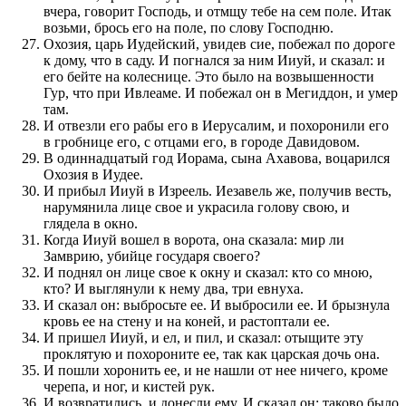
вчера, говорит Господь, и отмщу тебе на сем поле. Итак
возьми, брось его на поле, по слову Господню.
Охозия, царь Иудейский, увидев сие, побежал по дороге
к дому, что в саду. И погнался за ним Ииуй, и сказал: и
его бейте на колеснице. Это было на возвышенности
Гур, что при Ивлеаме. И побежал он в Мегиддон, и умер
там.
И отвезли его рабы его в Иерусалим, и похоронили его
в гробнице его, с отцами его, в городе Давидовом.
В одиннадцатый год Иорама, сына Ахавова, воцарился
Охозия в Иудее.
И прибыл Ииуй в Изреель. Иезавель же, получив весть,
нарумянила лице свое и украсила голову свою, и
глядела в окно.
Когда Ииуй вошел в ворота, она сказала: мир ли
Замврию, убийце государя своего?
И поднял он лице свое к окну и сказал: кто со мною,
кто? И выглянули к нему два, три евнуха.
И сказал он: выбросьте ее. И выбросили ее. И брызнула
кровь ее на стену и на коней, и растоптали ее.
И пришел Ииуй, и ел, и пил, и сказал: отыщите эту
проклятую и похороните ее, так как царская дочь она.
И пошли хоронить ее, и не нашли от нее ничего, кроме
черепа, и ног, и кистей рук.
И возвратились, и донесли ему. И сказал он: таково было