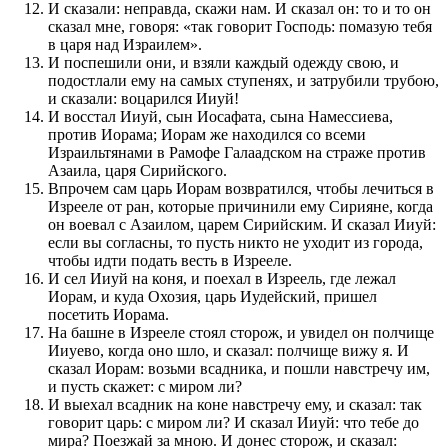
И сказали: неправда, скажи нам. И сказал он: то и то он
сказал мне, говоря: «так говорит Господь: помазую тебя
в царя над Израилем».
И поспешили они, и взяли каждый одежду свою, и
подостлали ему на самых ступенях, и затрубили трубою,
и сказали: воцарился Ииуй!
И восстал Ииуй, сын Иосафата, сына Намессиева,
против Иорама; Иорам же находился со всеми
Израильтянами в Рамофе Галаадском на страже против
Азаила, царя Сирийского.
Впрочем сам царь Иорам возвратился, чтобы лечиться в
Изрееле от ран, которые причинили ему Сирияне, когда
он воевал с Азаилом, царем Сирийским. И сказал Ииуй:
если вы согласны, то пусть никто не уходит из города,
чтобы идти подать весть в Изрееле.
И сел Ииуй на коня, и поехал в Изреель, где лежал
Иорам, и куда Охозия, царь Иудейский, пришел
посетить Иорама.
На башне в Изрееле стоял сторож, и увидел он полчище
Ииуево, когда оно шло, и сказал: полчище вижу я. И
сказал Иорам: возьми всадника, и пошли навстречу им,
и пусть скажет: с миром ли?
И выехал всадник на коне навстречу ему, и сказал: так
говорит царь: с миром ли? И сказал Ииуй: что тебе до
мира? Поезжай за мною. И донес сторож, и сказал: