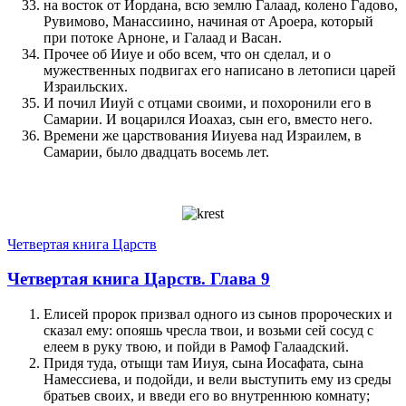
на восток от Иордана, всю землю Галаад, колено Гадово,
Рувимово, Манассиино, начиная от Ароера, который
при потоке Арноне, и Галаад и Васан.
Прочее об Ииуе и обо всем, что он сделал, и о
мужественных подвигах его написано в летописи царей
Израильских.
И почил Ииуй с отцами своими, и похоронили его в
Самарии. И воцарился Иоахаз, сын его, вместо него.
Времени же царствования Ииуева над Израилем, в
Самарии, было двадцать восемь лет.
Четвертая книга Царств
Четвертая книга Царств. Глава 9
Елисей пророк призвал одного из сынов пророческих и
сказал ему: опояшь чресла твои, и возьми сей сосуд с
елеем в руку твою, и пойди в Рамоф Галаадский.
Придя туда, отыщи там Ииуя, сына Иосафата, сына
Намессиева, и подойди, и вели выступить ему из среды
братьев своих, и введи его во внутреннюю комнату;