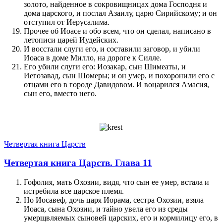
золото, найденное в сокровищницах дома Господня и
дома царского, и послал Азаилу, царю Сирийскому; и он
отступил от Иерусалима.
Прочее об Иоасе и обо всем, что он сделал, написано в
летописи царей Иудейских.
И восстали слуги его, и составили заговор, и убили
Иоаса в доме Милло, на дороге к Силле.
Его убили слуги его: Иозакар, сын Шимеаты, и
Иегозавад, сын Шомеры; и он умер, и похоронили его с
отцами его в городе Давидовом. И воцарился Амасия,
сын его, вместо него.
Четвертая книга Царств
Четвертая книга Царств. Глава 11
Гофолия, мать Охозии, видя, что сын ее умер, встала и
истребила все царское племя.
Но Иосавеф, дочь царя Иорама, сестра Охозии, взяла
Иоаса, сына Охозии, и тайно увела его из среды
умерщвляемых сыновей царских, его и кормилицу его, в