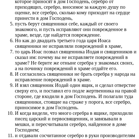
которое приносят в дом Господень, серебро от
приходящих, серебро, вносимое за каждую душу по
оценке, все серебро, сколько кому приходит на сердце
принести в дом Господень,
пусть берут священники себе, каждый от своего
знакомого, и пусть исправляют они поврежденное в
храме, везде, где найдется повреждение.
Но как до двадцать третьего года царя Иоаса
священники не исправляли повреждений в храме,
то царь Иоас позвал священника Иодая и священников и
сказал им: почему вы не исправляете повреждений в
храме? Не берите же отныне серебра у знакомых своих,
а на починку повреждений в храме отдайте его.
И согласились священники не брать серебра у народа на
исправление повреждений в храме.
И взял священник Иодай один ящик, и сделал отверстие
сверху его, и поставил его подле жертвенника на правой
стороне, где входили в дом Господень. И полагали туда
священники, стоящие на страже у порога, все серебро,
приносимое в дом Господень.
И когда видели, что много серебра в ящике, приходили
писец царский и первосвященник, и завязывали в
мешки, и пересчитывали серебро, найденное в доме
Господнем;
и отдавали сосчитанное серебро в руки производителям