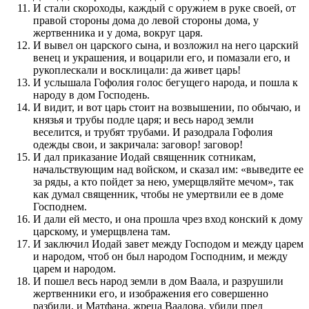
И стали скороходы, каждый с оружием в руке своей, от
правой стороны дома до левой стороны дома, у
жертвенника и у дома, вокруг царя.
И вывел он царского сына, и возложил на него царский
венец и украшения, и воцарили его, и помазали его, и
рукоплескали и восклицали: да живет царь!
И услышала Гофолия голос бегущего народа, и пошла к
народу в дом Господень.
И видит, и вот царь стоит на возвышении, по обычаю, и
князья и трубы подле царя; и весь народ земли
веселится, и трубят трубами. И разодрала Гофолия
одежды свои, и закричала: заговор! заговор!
И дал приказание Иодай священник сотникам,
начальствующим над войском, и сказал им: «выведите ее
за ряды, а кто пойдет за нею, умерщвляйте мечом», так
как думал священник, чтобы не умертвили ее в доме
Господнем.
И дали ей место, и она прошла чрез вход конский к дому
царскому, и умерщвлена там.
И заключил Иодай завет между Господом и между царем
и народом, чтоб он был народом Господним, и между
царем и народом.
И пошел весь народ земли в дом Ваала, и разрушили
жертвенники его, и изображения его совершенно
разбили, и Матфана, жреца Ваалова, убили пред