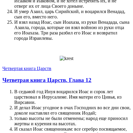
Исааком и Иаковом, и не хотел истребить их, и не
отверг их от лица Своего доныне.
И умер Азаил, царь Сирийский, и воцарился Венадад,
сын его, вместо него.
И взял назад Иоас, сын Иоахаза, из руки Венадада, сына
Азаила, города, которые он взял войною из руки отца
его Иоахаза. Три раза разбил его Иоас и возвратил
города Израилевы.
Четвертая книга Царств
Четветрая книга Царств. Глава 12
В седьмой год Ииуя воцарился Иоас и сорок лет
царствовал в Иерусалиме. Имя матери его Цивья, из
Вирсавии.
И делал Иоас угодное в очах Господних во все дни свои,
доколе наставлял его священник Иодай;
только высоты не были отменены; народ еще приносил
жертвы и курения на высотах.
И сказал Иоас священникам: все серебро посвящаемое,