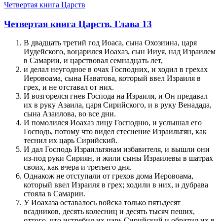
Четвертая книга Царств
Четвертая книга Царств. Глава 13
В двадцать третий год Иоаса, сына Охозиина, царя
Иудейского, воцарился Иоахаз, сын Ииуя, над Израилем
в Самарии, и царствовал семнадцать лет,
и делал неугодное в очах Господних, и ходил в грехах
Иеровоама, сына Наватова, который ввел Израиля в
грех, и не отставал от них.
И возгорелся гнев Господа на Израиля, и Он предавал
их в руку Азаила, царя Сирийского, и в руку Венадада,
сына Азаилова, во все дни.
И помолился Иоахаз лицу Господню, и услышал его
Господь, потому что видел стеснение Израильтян, как
теснил их царь Сирийский.
И дал Господь Израильтянам избавителя, и вышли они
из-под руки Сириян, и жили сыны Израилевы в шатрах
своих, как вчера и третьего дня.
Однакож не отступали от грехов дома Иеровоама,
который ввел Израиля в грех; ходили в них, и дубрава
стояла в Самарии.
У Иоахаза оставалось войска только пятьдесят
всадников, десять колесниц и десять тысяч пеших,
оттого, что истребил их царь Сирийский и обратил их в