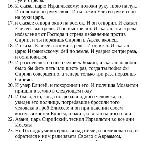
лук и стрелы.
И сказал царю Израильскому: положи руку твою на лук.
И положил он руку свою. И наложил Елисей руки свои
на руки царя,
и сказал: отвори окно на восток. И он отворил. И сказал
Елисей: выстрели. И он выстрелил. И сказал: эта стрела
избавления от Господа и стрела избавления против
Сирии, и ты поразишь Сириян в Афеке вконец.
И сказал Елисей: возьми стрелы. И он взял. И сказал
царю Израильскому: бей по земле. И ударил он три раза,
и остановился.
И разгневался на него человек Божий, и сказал: надобно
было бы бить пять или шесть раз, тогда ты побил бы
Сириян совершенно, а теперь только три раза поразишь
Сириян.
И умер Елисей, и похоронили его. И полчища Моавитян
пришли в землю в следующем году.
И было, что, когда погребали одного человека, то,
увидев это полчище, погребавшие бросили того
человека в гроб Елисеев; и он при падении своем
коснулся костей Елисея, и ожил, и встал на ноги свои.
Азаил, царь Сирийский, теснил Израильтян во все дни
Иоахаза.
Но Господь умилосердился над ними, и помиловал их, и
обратился к ним ради завета Своего с Авраамом,