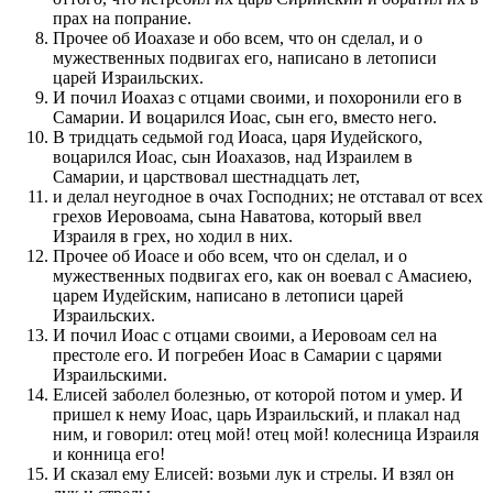
прах на попрание.
Прочее об Иоахазе и обо всем, что он сделал, и о
мужественных подвигах его, написано в летописи
царей Израильских.
И почил Иоахаз с отцами своими, и похоронили его в
Самарии. И воцарился Иоас, сын его, вместо него.
В тридцать седьмой год Иоаса, царя Иудейского,
воцарился Иоас, сын Иоахазов, над Израилем в
Самарии, и царствовал шестнадцать лет,
и делал неугодное в очах Господних; не отставал от всех
грехов Иеровоама, сына Наватова, который ввел
Израиля в грех, но ходил в них.
Прочее об Иоасе и обо всем, что он сделал, и о
мужественных подвигах его, как он воевал с Амасиею,
царем Иудейским, написано в летописи царей
Израильских.
И почил Иоас с отцами своими, а Иеровоам сел на
престоле его. И погребен Иоас в Самарии с царями
Израильскими.
Елисей заболел болезнью, от которой потом и умер. И
пришел к нему Иоас, царь Израильский, и плакал над
ним, и говорил: отец мой! отец мой! колесница Израиля
и конница его!
И сказал ему Елисей: возьми лук и стрелы. И взял он