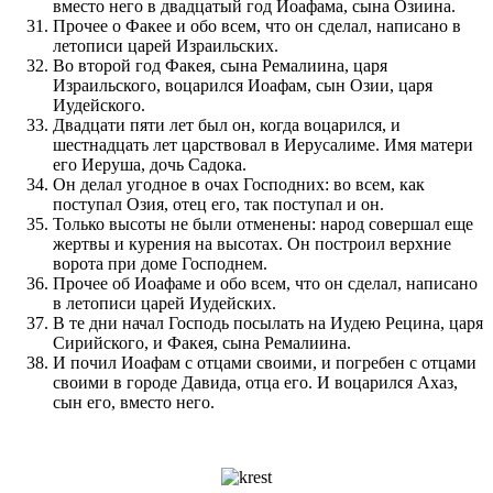
вместо него в двадцатый год Иоафама, сына Озиина.
Прочее о Факее и обо всем, что он сделал, написано в
летописи царей Израильских.
Во второй год Факея, сына Ремалиина, царя
Израильского, воцарился Иоафам, сын Озии, царя
Иудейского.
Двадцати пяти лет был он, когда воцарился, и
шестнадцать лет царствовал в Иерусалиме. Имя матери
его Иеруша, дочь Садока.
Он делал угодное в очах Господних: во всем, как
поступал Озия, отец его, так поступал и он.
Только высоты не были отменены: народ совершал еще
жертвы и курения на высотах. Он построил верхние
ворота при доме Господнем.
Прочее об Иоафаме и обо всем, что он сделал, написано
в летописи царей Иудейских.
В те дни начал Господь посылать на Иудею Рецина, царя
Сирийского, и Факея, сына Ремалиина.
И почил Иоафам с отцами своими, и погребен с отцами
своими в городе Давида, отца его. И воцарился Ахаз,
сын его, вместо него.