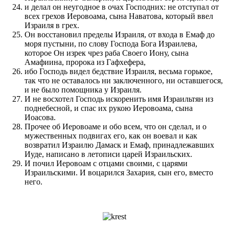
и делал он неугодное в очах Господних: не отступал от
всех грехов Иеровоама, сына Наватова, который ввел
Израиля в грех.
Он восстановил пределы Израиля, от входа в Емаф до
моря пустыни, по слову Господа Бога Израилева,
которое Он изрек чрез раба Своего Иону, сына
Амафиина, пророка из Гафхефера,
ибо Господь видел бедствие Израиля, весьма горькое,
так что не оставалось ни заключенного, ни оставшегося,
и не было помощника у Израиля.
И не восхотел Господь искоренить имя Израильтян из
поднебесной, и спас их рукою Иеровоама, сына
Иоасова.
Прочее об Иеровоаме и обо всем, что он сделал, и о
мужественных подвигах его, как он воевал и как
возвратил Израилю Дамаск и Емаф, принадлежавших
Иуде, написано в летописи царей Израильских.
И почил Иеровоам с отцами своими, с царями
Израильскими. И воцарился Захария, сын его, вместо
него.