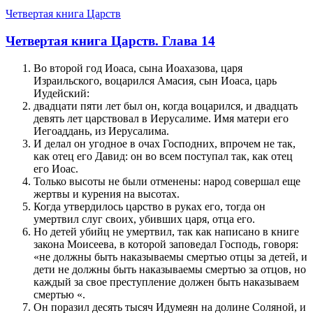
Четвертая книга Царств
Четвертая книга Царств. Глава 14
Во второй год Иоаса, сына Иоахазова, царя
Израильского, воцарился Амасия, сын Иоаса, царь
Иудейский:
двадцати пяти лет был он, когда воцарился, и двадцать
девять лет царствовал в Иерусалиме. Имя матери его
Иегоаддань, из Иерусалима.
И делал он угодное в очах Господних, впрочем не так,
как отец его Давид: он во всем поступал так, как отец
его Иоас.
Только высоты не были отменены: народ совершал еще
жертвы и курения на высотах.
Когда утвердилось царство в руках его, тогда он
умертвил слуг своих, убивших царя, отца его.
Но детей убийц не умертвил, так как написано в книге
закона Моисеева, в которой заповедал Господь, говоря:
«не должны быть наказываемы смертью отцы за детей, и
дети не должны быть наказываемы смертью за отцов, но
каждый за свое преступление должен быть наказываем
смертью «.
Он поразил десять тысяч Идумеян на долине Соляной, и