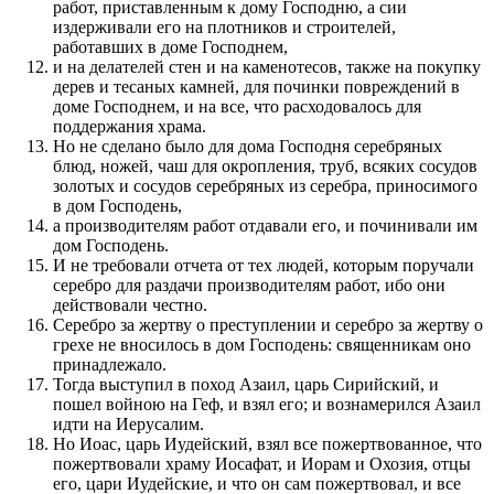
работ, приставленным к дому Господню, а сии
издерживали его на плотников и строителей,
работавших в доме Господнем,
и на делателей стен и на каменотесов, также на покупку
дерев и тесаных камней, для починки повреждений в
доме Господнем, и на все, что расходовалось для
поддержания храма.
Но не сделано было для дома Господня серебряных
блюд, ножей, чаш для окропления, труб, всяких сосудов
золотых и сосудов серебряных из серебра, приносимого
в дом Господень,
а производителям работ отдавали его, и починивали им
дом Господень.
И не требовали отчета от тех людей, которым поручали
серебро для раздачи производителям работ, ибо они
действовали честно.
Серебро за жертву о преступлении и серебро за жертву о
грехе не вносилось в дом Господень: священникам оно
принадлежало.
Тогда выступил в поход Азаил, царь Сирийский, и
пошел войною на Геф, и взял его; и вознамерился Азаил
идти на Иерусалим.
Но Иоас, царь Иудейский, взял все пожертвованное, что
пожертвовали храму Иосафат, и Иорам и Охозия, отцы
его, цари Иудейские, и что он сам пожертвовал, и все