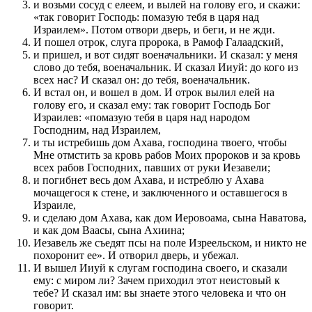
и возьми сосуд с елеем, и вылей на голову его, и скажи:
«так говорит Господь: помазую тебя в царя над
Израилем». Потом отвори дверь, и беги, и не жди.
И пошел отрок, слуга пророка, в Рамоф Галаадский,
и пришел, и вот сидят военачальники. И сказал: у меня
слово до тебя, военачальник. И сказал Ииуй: до кого из
всех нас? И сказал он: до тебя, военачальник.
И встал он, и вошел в дом. И отрок вылил елей на
голову его, и сказал ему: так говорит Господь Бог
Израилев: «помазую тебя в царя над народом
Господним, над Израилем,
и ты истребишь дом Ахава, господина твоего, чтобы
Мне отмстить за кровь рабов Моих пророков и за кровь
всех рабов Господних, павших от руки Иезавели;
и погибнет весь дом Ахава, и истреблю у Ахава
мочащегося к стене, и заключенного и оставшегося в
Израиле,
и сделаю дом Ахава, как дом Иеровоама, сына Наватова,
и как дом Ваасы, сына Ахиина;
Иезавель же съедят псы на поле Изреельском, и никто не
похоронит ее». И отворил дверь, и убежал.
И вышел Ииуй к слугам господина своего, и сказали
ему: с миром ли? Зачем приходил этот неистовый к
тебе? И сказал им: вы знаете этого человека и что он
говорит.