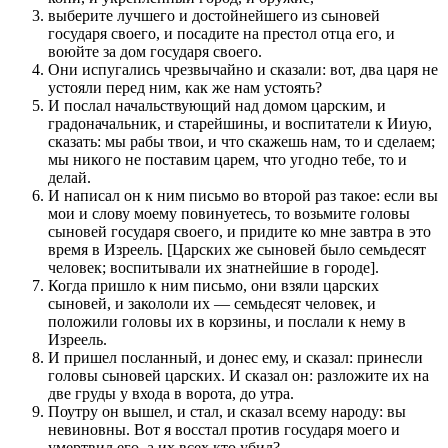
выберите лучшего и достойнейшего из сыновей
государя своего, и посадите на престол отца его, и
воюйте за дом государя своего.
Они испугались чрезвычайно и сказали: вот, два царя не
устояли перед ним, как же нам устоять?
И послал начальствующий над домом царским, и
градоначальник, и старейшины, и воспитатели к Ииую,
сказать: мы рабы твои, и что скажешь нам, то и сделаем;
мы никого не поставим царем, что угодно тебе, то и
делай.
И написал он к ним письмо во второй раз такое: если вы
мои и слову моему повинуетесь, то возьмите головы
сыновей государя своего, и придите ко мне завтра в это
время в Изреель. [Царских же сыновей было семьдесят
человек; воспитывали их знатнейшие в городе].
Когда пришло к ним письмо, они взяли царских
сыновей, и закололи их — семьдесят человек, и
положили головы их в корзины, и послали к нему в
Изреель.
И пришел посланный, и донес ему, и сказал: принесли
головы сыновей царских. И сказал он: разложите их на
две груды у входа в ворота, до утра.
Поутру он вышел, и стал, и сказал всему народу: вы
невиновны. Вот я восстал против государя моего и
умертвил его, а их всех кто убил?