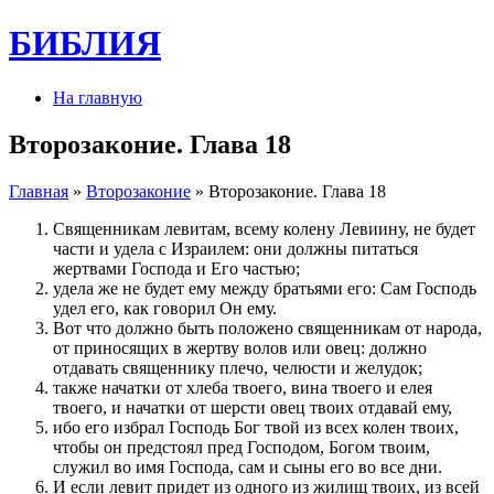
БИБЛИЯ
На главную
Второзаконие. Глава 18
Главная
»
Второзаконие
» Второзаконие. Глава 18
Священникам левитам, всему колену Левиину, не будет
части и удела с Израилем: они должны питаться
жертвами Господа и Его частью;
удела же не будет ему между братьями его: Сам Господь
удел его, как говорил Он ему.
Вот что должно быть положено священникам от народа,
от приносящих в жертву волов или овец: должно
отдавать священнику плечо, челюсти и желудок;
также начатки от хлеба твоего, вина твоего и елея
твоего, и начатки от шерсти овец твоих отдавай ему,
ибо его избрал Господь Бог твой из всех колен твоих,
чтобы он предстоял пред Господом, Богом твоим,
служил во имя Господа, сам и сыны его во все дни.
И если левит придет из одного из жилищ твоих, из всей