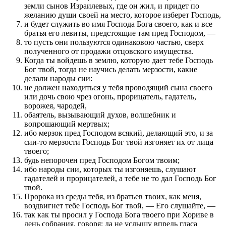
земли сынов Израилевых, где он жил, и придет по
желанию души своей на место, которое изберет Господь,
и будет служить во имя Господа Бога своего, как и все
братья его левиты, предстоящие там пред Господом, —
то пусть они пользуются одинаковою частью, сверх
полученного от продажи отцовского имущества.
Когда ты войдешь в землю, которую дает тебе Господь
Бог твой, тогда не научись делать мерзости, какие
делали народы сии:
не должен находиться у тебя проводящий сына своего
или дочь свою чрез огонь, прорицатель, гадатель,
ворожея, чародей,
обаятель, вызывающий духов, волшебник и
вопрошающий мертвых;
ибо мерзок пред Господом всякий, делающий это, и за
сии-то мерзости Господь Бог твой изгоняет их от лица
твоего;
будь непорочен пред Господом Богом твоим;
ибо народы сии, которых ты изгоняешь, слушают
гадателей и прорицателей, а тебе не то дал Господь Бог
твой.
Пророка из среды тебя, из братьев твоих, как меня,
воздвигнет тебе Господь Бог твой, — Его слушайте, —
так как ты просил у Господа Бога твоего при Хориве в
день собрания, говоря: да не услышу впредь гласа