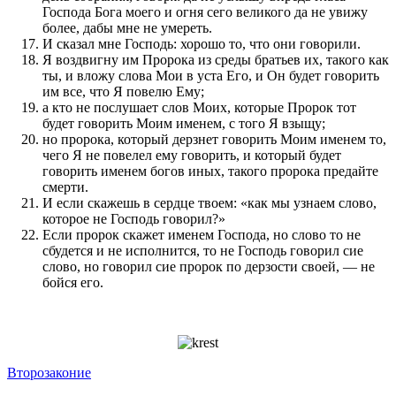
Господа Бога моего и огня сего великого да не увижу
более, дабы мне не умереть.
И сказал мне Господь: хорошо то, что они говорили.
Я воздвигну им Пророка из среды братьев их, такого как
ты, и вложу слова Мои в уста Его, и Он будет говорить
им все, что Я повелю Ему;
а кто не послушает слов Моих, которые Пророк тот
будет говорить Моим именем, с того Я взыщу;
но пророка, который дерзнет говорить Моим именем то,
чего Я не повелел ему говорить, и который будет
говорить именем богов иных, такого пророка предайте
смерти.
И если скажешь в сердце твоем: «как мы узнаем слово,
которое не Господь говорил?»
Если пророк скажет именем Господа, но слово то не
сбудется и не исполнится, то не Господь говорил сие
слово, но говорил сие пророк по дерзости своей, — не
бойся его.
Второзаконие