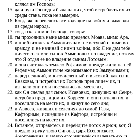
клялся им Господь;
да и рука Господня была на них, чтоб истреблять их из
среды стана, пока не вымерли.
Когда же перевелись все ходящие на войну и вымерли
из среды народа,
тогда сказал мне Господь, говоря:
ты проходишь ныне мимо пределов Моава, мимо Ара,
и приблизился к Аммонитянам; не вступай с ними во
вражду, и не начинай с ними войны, ибо Я не дам тебе
ничего от земли сынов Аммоновых во владение, потому
что Я отдал ее во владение сынам Лотовым;
и она считалась землею Рефаимов; прежде жили на ней
Рефаимы; Аммонитяне же называют их Замзумимами;
народ великий, многочисленный и высокий, как сыны
Енаковы, и истребил их Господь пред лицем их, и
изгнали они их и поселились на месте их,
как Он сделал для сынов Исавовых, живущих на Сеире,
истребив пред лицем их Хорреев, и они изгнали их, и
поселились на месте их, и живут до сего дня;
и Аввеев, живших в селениях до самой Газы,
Кафторимы, исшедшие из Кафтора, истребили и
поселились на месте их.
Встаньте, отправьтесь и перейдите поток Арнон; вот, Я
предаю в руку твою Сигона, царя Есевонского,
Аморреянина, и землю его; начинай овладевать ею, и