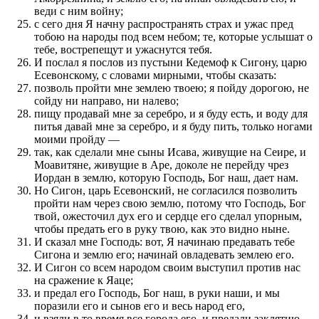
веди с ним войну;
с сего дня Я начну распространять страх и ужас пред
тобою на народы под всем небом; те, которые услышат о
тебе, вострепещут и ужаснутся тебя.
И послал я послов из пустыни Кедемоф к Сигону, царю
Есевонскому, с словами мирными, чтобы сказать:
позволь пройти мне землею твоею; я пойду дорогою, не
сойду ни направо, ни налево;
пищу продавай мне за серебро, и я буду есть, и воду для
питья давай мне за серебро, и я буду пить, только ногами
моими пройду —
так, как сделали мне сыны Исава, живущие на Сеире, и
Моавитяне, живущие в Аре, доколе не перейду чрез
Иордан в землю, которую Господь, Бог наш, дает нам.
Но Сигон, царь Есевонский, не согласился позволить
пройти нам через свою землю, потому что Господь, Бог
твой, ожесточил дух его и сердце его сделал упорным,
чтобы предать его в руку твою, как это видно ныне.
И сказал мне Господь: вот, Я начинаю предавать тебе
Сигона и землю его; начинай овладевать землею его.
И Сигон со всем народом своим выступил против нас
на сражение к Яаце;
и предал его Господь, Бог наш, в руки наши, и мы
поразили его и сынов его и весь народ его,
и взяли в то время все города его, и предали заклятию