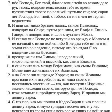
ибо Господь, Бог твой, благословил тебя во всяком деле
рук твоих, покровительствовал тебе во время
путешествия твоего по великой пустыне сей; вот, сорок
лет Господь, Бог твой, с тобою; ты ни в чем не терпел
недостатка.
И шли мы мимо братьев наших, сынов Исавовых,
живущих на Сеире, путем равнины, от Елафа и Ецион-
Гавера, и поворотили, и шли к пустыне Моава.
И сказал мне Господь: не вступай во вражду с Моавом и
не начинай с ними войны; ибо Я не дам тебе ничего от
земли его во владение, потому что Ар отдал Я во
владение сынам Лотовым;
прежде жили там Эмимы, народ великий,
многочисленный и высокий, как сыны Енаковы,
и они считались между Рефаимами, как сыны Енаковы;
Моавитяне же называют их Эмимами;
а на Сеире жили прежде Хорреи; но сыны Исавовы
прогнали их и истребили их от лица своего и
поселились вместо их — так, как поступил Израиль с
землею наследия своего, которую дал им Господь;
итак встаньте и пройдите долину Заред. И прошли мы
долину Заред.
С тех пор, как мы пошли в Кадес-Варни и как прошли
долину Заред, минуло тридцать восемь лет, и у нас
перевелся из среды стана весь род ходящих на войну, как