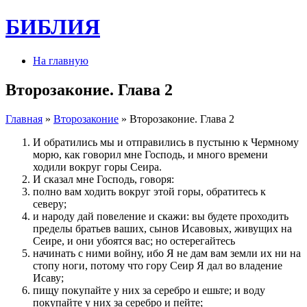
БИБЛИЯ
На главную
Второзаконие. Глава 2
Главная
»
Второзаконие
» Второзаконие. Глава 2
И обратились мы и отправились в пустыню к Чермному
морю, как говорил мне Господь, и много времени
ходили вокруг горы Сеира.
И сказал мне Господь, говоря:
полно вам ходить вокруг этой горы, обратитесь к
северу;
и народу дай повеление и скажи: вы будете проходить
пределы братьев ваших, сынов Исавовых, живущих на
Сеире, и они убоятся вас; но остерегайтесь
начинать с ними войну, ибо Я не дам вам земли их ни на
стопу ноги, потому что гору Сеир Я дал во владение
Исаву;
пищу покупайте у них за серебро и ешьте; и воду
покупайте у них за серебро и пейте;