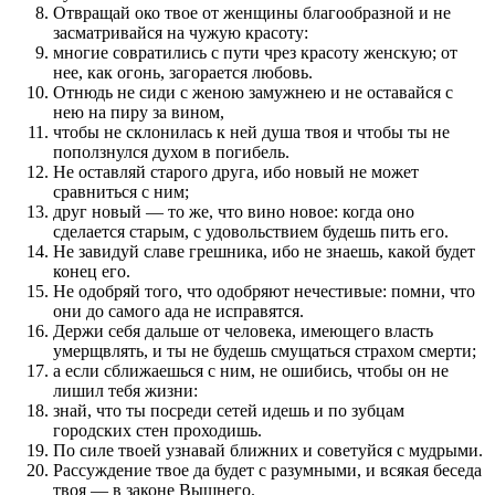
Отвращай око твое от женщины благообразной и не
засматривайся на чужую красоту:
многие совратились с пути чрез красоту женскую; от
нее, как огонь, загорается любовь.
Отнюдь не сиди с женою замужнею и не оставайся с
нею на пиру за вином,
чтобы не склонилась к ней душа твоя и чтобы ты не
поползнулся духом в погибель.
Не оставляй старого друга, ибо новый не может
сравниться с ним;
друг новый — то же, что вино новое: когда оно
сделается старым, с удовольствием будешь пить его.
Не завидуй славе грешника, ибо не знаешь, какой будет
конец его.
Не одобряй того, что одобряют нечестивые: помни, что
они до самого ада не исправятся.
Держи себя дальше от человека, имеющего власть
умерщвлять, и ты не будешь смущаться страхом смерти;
а если сближаешься с ним, не ошибись, чтобы он не
лишил тебя жизни:
знай, что ты посреди сетей идешь и по зубцам
городских стен проходишь.
По силе твоей узнавай ближних и советуйся с мудрыми.
Рассуждение твое да будет с разумными, и всякая беседа
твоя — в законе Вышнего.