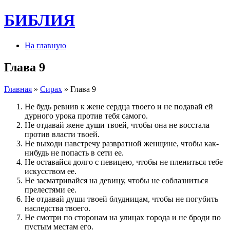
БИБЛИЯ
На главную
Глава 9
Главная
»
Сирах
» Глава 9
Не будь ревнив к жене сердца твоего и не подавай ей
дурного урока против тебя самого.
Не отдавай жене души твоей, чтобы она не восстала
против власти твоей.
Не выходи навстречу развратной женщине, чтобы как-
нибудь не попасть в сети ее.
Не оставайся долго с певицею, чтобы не плениться тебе
искусством ее.
Не засматривайся на девицу, чтобы не соблазниться
прелестями ее.
Не отдавай души твоей блудницам, чтобы не погубить
наследства твоего.
Не смотри по сторонам на улицах города и не броди по
пустым местам его.