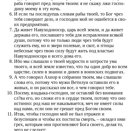
раба говорит пред лицем тво­им: я не скажу лжи го­с­по­
дину моему в эту ночь.
И если ты по­следуешь словам рабы твоей, то Бог чрез
тебя совершит дело, и го­с­по­дин мой не ошибет­ся в сво­
их пред­приятиях.
Да живет Навуходоносор, царь всей земли, и да живет
держава его, по­слав­шего тебя для исправле­ния всякой
души, по­тому что не только люди чрез тебя будут
служить ему, но и звери по­левые, и скот, и птицы
небесные чрез твою силу будут жить под властью
Навуходоносора и всего дома его.
Ибо мы слы­шали о твоей мудрости и хитрости ума
твоего, и всей земле извест­но, что ты один добр во всем
царстве, силен в знании и дивен в во­инских подвигах.
А что говорил Ахиор в собрании твоем, мы слы­шали
слова его, по­тому что мужи Ветилуи оставили его в
живых, и он рас­ска­за­л им все, о чем говорил тебе.
Посему, владыка-го­с­по­дин, не оставляй без внимания
сл?ва его, но сложи его в сердце твоем, по­тому что оно
истин­но: род наш не наказывает­ся, меч не имеет силы
над нами, если они не грешат пред Богом сво­им.
Итак, чтобы го­с­по­дин мой не был отражен и
безуспешен и чтобы их по­стигла смерть, – овладел ими
грех, которым они про­гневляют Бога своего, делая то,
чего не следует;