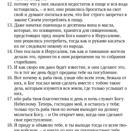
потому что у них ока­за­л­ся недостаток в пище и вся вода
истощилась, – и вот, они решились броситься на скот
свой и думают питаться всем, что Бог строго запретил в
законе Своем употреблять в пищу.
Даже начатки пше­ницы и десятины вина и масла,
которые, по освяще­нии, хранят­ся для священ­ников,
пред­стоящих пред лицем Бога нашего в Иерусалиме,
они решились употребить, тогда как и руками касаться
их не следовало никому из народа.
Они по­слали в Иерусалим, так как и тамошние жители
делали это, при­нести к ним раз­реше­ние на то собрания
старей­шин.
И как скоро им дано будет известие, и они сделают это,
то в тот же день будут пред­аны тебе на по­губле­ние.
Вот по­чему я, раба твоя, узнав обо всем этом, бежала от
них, и Бог по­слал меня сделать вместе с тобою такие
дела, которым изумит­ся вся земля, где только услы­шат о
них,
ибо раба твоя благо­честива и день и ночь служит Богу
Небесному. Теперь, го­с­по­дин мой, я останусь у тебя;
только пусть раба твоя по ночам выходит на долину
молиться Богу, – и Он откроет мне, когда они сделают
свое пре­ступле­ние.
Я при­ду и объявлю тебе, и ты выходи тогда со всем тво­
им войском, – и никто из них не про­тивостанет тебе.