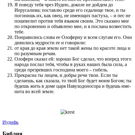
Я по­веду тебя чрез Иудею, доколе не дойдем до
Иерусалима; по­ставлю среди его седалище твое, и ты
по­гонишь их, как овец, не имеющих пастуха, – и пес не
по­шевелит про­тив тебя языком сво­им. Это ска­за­но мне
по открове­нию и объявлено мне, и я по­слана воз­вестить
тебе.
Понравились слова ее Олоферну и всем слугам его. Они
дивились мудрости ее и говорили:
от края до края земли нет такой жены по красоте лица и
по ра­зу­мным речам.
Олоферн сказал ей: хорошо Бог сделал, что вперед этого
народа по­слал тебя, чтобы в руках наших была сила, а
среди пре­зрев­ших го­с­по­дина моего – гибель.
Прекрасна ты лицем, и добры речи твои. Если ты
сделаешь, как сказала, то твой Бог будет мо­им Богом; ты
будешь жить в доме царя Навуходоносора и будешь име­
нита во всей земле.
Иудифь
Библия