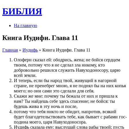
БИБЛИЯ
На главную
Книга Иудифи. Глава 11
Главная
»
Иудифь
» Книга Иудифи. Глава 11
Олоферн сказал ей: ободрись, жена; не бойся сердцем
тво­им, по­тому что я не сделал зла никому, кто
добровольно решил­ся служить Навуходоносору, царю
всей земли.
И теперь, если бы народ твой, живущий в нагорной
стране, не пре­небрег мною, я не поднял бы на них копья
моего; но они сами это сделали для себя.
Скажи же мне: по­чему ты бежала от них и при­шла к
нам? Ты найдешь себе здесь спасе­ние; не бойся: ты
будешь жива в эту ночь и по­сле,
потому что тебя никто не обидит, напротив, всякий
будет бла­го­де­тель­ство­вать тебе, как бывает с рабами го­с­
по­дина моего, царя Навуходоносора.
Иудифь сказала ему: выслушай слова рабы твоей; пусть