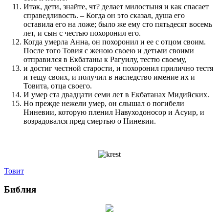
Итак, дети, знайте, чт? делает милостыня и как спасает
справедливость. – Когда он это сказал, душа его
оставила его на ложе; было же ему сто пятьдесят восемь
лет, и сын с честью по­хоронил его.
Когда умерла Ан­на, он по­хоронил и ее с отцом сво­им.
После того Товия с женою своею и детьми сво­ими
отправил­ся в Екбатаны к Рагуилу, тестю своему,
и достиг чест­ной старости, и по­хоронил при­лично тестя
и тещу сво­их, и по­лучил в наслед­с­т­во име­ние их и
Товита, отца своего.
И умер ста двадцати семи лет в Екбатанах Мидийских.
Но пре­жде нежели умер, он слы­шал о по­гибели
Ниневии, которую пле­нил Навуходоносор и Асуир, и
воз­радовал­ся пред смертью о Ниневии.
Товит
Библия