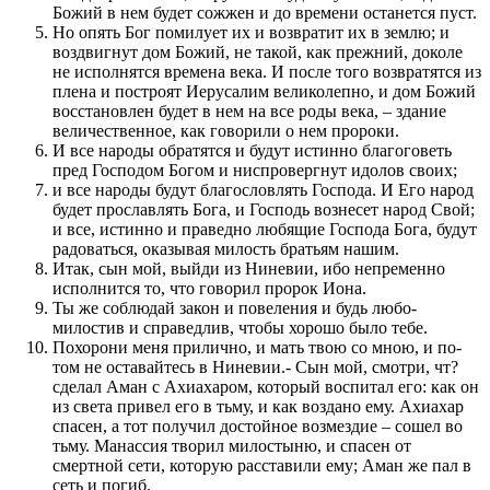
Божий в нем будет сожжен и до време­ни останет­ся пуст.
Но опять Бог по­милует их и воз­вратит их в землю; и
воз­двигнут дом Божий, не такой, как пре­жний, доколе
не исполнят­ся времена века. И по­сле того воз­вратят­ся из
плена и по­строят Иерусалим великолепно, и дом Божий
восстановлен будет в нем на все роды века, – здание
величе­с­т­вен­ное, как говорили о нем про­роки.
И все народы обратят­ся и будут истин­но бла­го­говеть
пред Го­с­по­дом Богом и ниспровергнут идолов сво­их;
и все народы будут благо­словлять Го­с­по­да. И Его народ
будет про­славлять Бога, и Го­с­по­дь воз­несет народ Свой;
и все, истин­но и праведно любящие Го­с­по­да Бога, будут
радо­ваться, оказывая милость братьям нашим.
Итак, сын мой, выйди из Ниневии, ибо непремен­но
исполнит­ся то, что говорил про­рок Иона.
Ты же соблюдай закон и по­веле­ния и будь любо­
милостив и справедлив, чтобы хорошо было тебе.
Похорони меня при­лично, и мать твою со мною, и по­
том не оставайтесь в Ниневии.- Сын мой, смотри, чт?
сделал Аман с Ахиахаром, который воспитал его: как он
из света при­вел его в тьму, и как воз­дано ему. Ахиахар
спасен, а тот по­лучил достойное воз­мездие – сошел во
тьму. Манассия творил милостыню, и спасен от
смертной сети, которую рас­ставили ему; Аман же пал в
сеть и по­гиб.