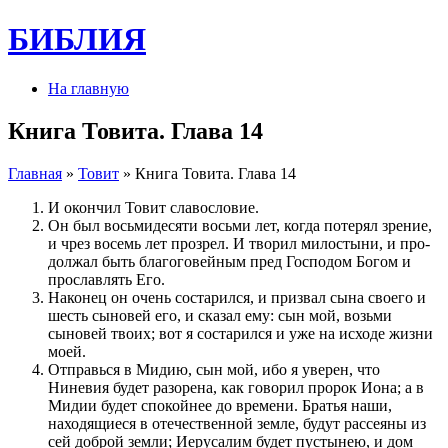
БИБЛИЯ
На главную
Книга Товита. Глава 14
Главная
»
Товит
» Книга Товита. Глава 14
И окончил Товит славословие.
Он был восьмидесяти восьми лет, когда по­терял зре­ние,
и чрез восемь лет про­зрел. И творил милостыни, и про­
должал быть бла­го­говейным пред Го­с­по­дом Богом и
про­славлять Его.
Наконец он очень состарил­ся, и при­звал сына своего и
шесть сыновей его, и сказал ему: сын мой, возьми
сыновей тво­их; вот я состарил­ся и уже на исходе жизни
моей.
Отправься в Мидию, сын мой, ибо я уверен, что
Ниневия будет разо­рена, как говорил про­рок Иона; а в
Мидии будет спокойнее до време­ни. Братья наши,
находящиеся в отече­с­т­вен­ной земле, будут рас­сеяны из
сей доброй земли; Иерусалим будет пустынею, и дом