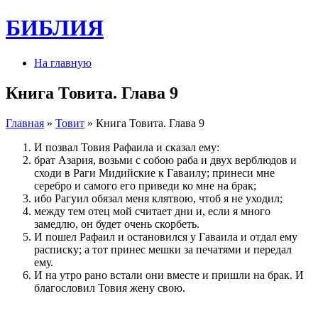
БИБЛИЯ
На главную
Книга Товита. Глава 9
Главная
»
Товит
» Книга Товита. Глава 9
И по­звал Товия Рафаила и сказал ему:
брат Азария, возьми с собою раба и двух верблюдов и
сходи в Раги Мидийские к Гаваилу; при­неси мне
серебро и самого его при­веди ко мне на брак;
ибо Рагуил обязал меня клятвою, чтоб я не уходил;
между тем отец мой считает дни и, если я много
замедлю, он будет очень скорбеть.
И по­шел Рафаил и остановил­ся у Гаваила и отдал ему
расписку; а тот при­нес мешки за печатями и перед­ал
ему.
И на утро рано встали они вместе и при­шли на брак. И
благо­словил Товия жену свою.